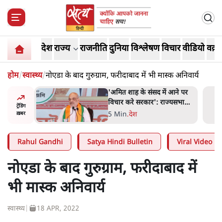
देश
राज्य
राजनीति
दुनिया
विश्लेषण
विचार
वीडियो
वक़्त
होम
/
स्वास्थ्य
/
नोएडा के बाद गुरुग्राम, फरीदाबाद में भी मास्क अनिवार्य
 आने पर
शाह के ख़िलाफ़ संसद में विपक्ष का
ज्यसभा
मार्च, 'गृह मंत्री मुंह छुपा रहे हैं
ट्रेंडिंग
क्योंकि वो छात्रों के गुनहगार हैं'
5 Min
.
देश
ख़बर
Rahul Gandhi
Satya Hindi Bulletin
Viral Video
नोएडा के बाद गुरुग्राम, फरीदाबाद में
भी मास्क अनिवार्य
स्वास्थ्य
|
18 APR, 2022