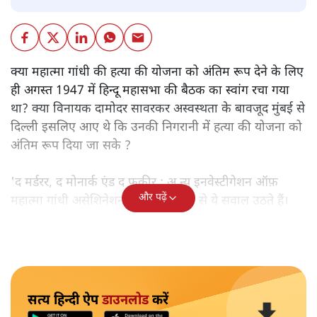
क्या महात्मा गांधी की हत्या की योजना को अंतिम रूप देने के लिए
ही अगस्त 1947 में हिन्दू महासभा की बैठक का स्वांग रचा गया
था? क्या विनायक दामोदर सावरकर अस्वस्थता के बावजूद मुंबई से
दिल्ली इसलिए आए थे कि उनकी निगरानी में हत्या की योजना को
अंतिम रूप दिया जा सके ?
'द मर्डरर, द मोनार्क एंड द फ़कीर : अ न्यू इनवेस्टीगेशन ऑफ़
और पढ़ें
महात्मा गांधी असेशिनेशन' नामक किताब से ये सवाल उठते हैं।
सत्य हिन्दी ऐप
डाउनलोड
करें