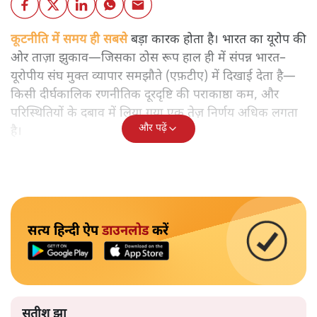
कूटनीति में समय ही सबसे
बड़ा कारक होता है। भारत का यूरोप की
ओर ताज़ा झुकाव—जिसका ठोस रूप हाल ही में संपन्न भारत–
यूरोपीय संघ मुक्त व्यापार समझौते (एफ़टीए) में दिखाई देता है—
किसी दीर्घकालिक रणनीतिक दूरदृष्टि की पराकाष्ठा कम, और
परिस्थितियों के दबाव में लिया गया एक तेज़ निर्णय अधिक लगता
और पढ़ें
है।
सत्य हिन्दी ऐप
डाउनलोड
करें
सतीश झा