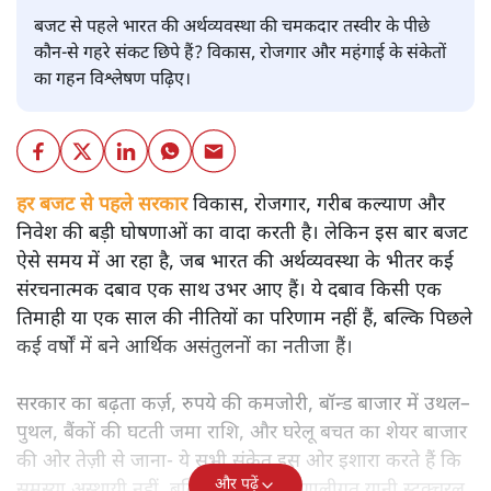
बजट से पहले भारत की अर्थव्यवस्था की चमकदार तस्वीर के पीछे
कौन-से गहरे संकट छिपे हैं? विकास, रोजगार और महंगाई के संकेतों
का गहन विश्लेषण पढ़िए।
हर बजट से पहले सरकार
विकास, रोजगार, गरीब कल्याण और
निवेश की बड़ी घोषणाओं का वादा करती है। लेकिन इस बार बजट
ऐसे समय में आ रहा है, जब भारत की अर्थव्यवस्था के भीतर कई
संरचनात्मक दबाव एक साथ उभर आए हैं। ये दबाव किसी एक
तिमाही या एक साल की नीतियों का परिणाम नहीं हैं, बल्कि पिछले
कई वर्षों में बने आर्थिक असंतुलनों का नतीजा हैं।
सरकार का बढ़ता कर्ज़, रुपये की कमजोरी, बॉन्ड बाजार में उथल–
पुथल, बैंकों की घटती जमा राशि, और घरेलू बचत का शेयर बाजार
की ओर तेज़ी से जाना- ये सभी संकेत इस ओर इशारा करते हैं कि
और पढ़ें
समस्या अस्थायी नहीं, बल्कि गहरी और प्रणालीगत यानी स्ट्रक्चरल