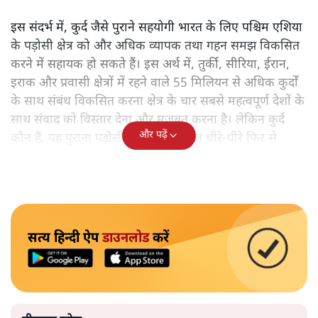
इस संदर्भ में, कुर्द जैसे पुराने सहयोगी भारत के लिए पश्चिम एशिया
के पड़ोसी क्षेत्र को और अधिक व्यापक तथा गहन समझ विकसित
करने में सहायक हो सकते हैं। इस अर्थ में, तुर्की, सीरिया, ईरान,
इराक और प्रवासी क्षेत्रों में रहने वाले 55 मिलियन से अधिक कुर्दों
के साथ संबंध विकसित करना क्षेत्र के चार सबसे महत्वपूर्ण देशों के
साथ संवाद को विस्तार देना और मजबूत करना है। लेकिन कुर्द
और पढ़ें
कौन हैं, यह पुराना पड़ोसी जिसे भारत आज धीरे-धीरे फिर से
पहचान रहा है?
सत्य हिन्दी ऐप
डाउनलोड
करें