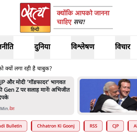
जनीति
दुनिया
विश्लेषण
विचार
 क्यों लगा रही है चाबुक?
JP और मोदी ‘गॉडफादर’ भागवत
ी Gen Z पर सलाह मानेंः अभिजीत
िपके
 Min
.
देश
di Bulletin
Chhatron Ki Goonj
RSS
CJP
A