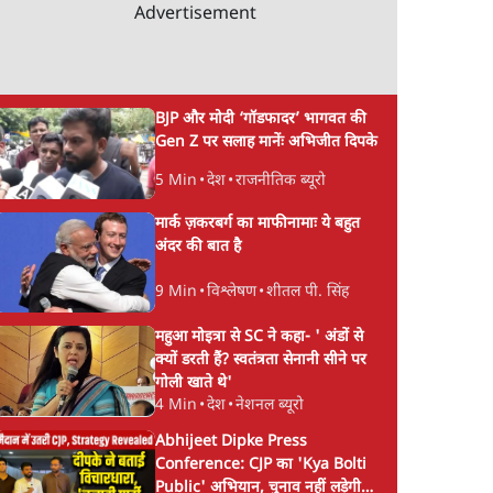
Advertisement
BJP और मोदी ‘गॉडफादर’ भागवत की
Gen Z पर सलाह मानेंः अभिजीत दिपके
5 Min
•
देश
•
राजनीतिक ब्यूरो
मार्क ज़करबर्ग का माफीनामाः ये बहुत
अंदर की बात है
9 Min
•
विश्लेषण
•
शीतल पी. सिंह
महुआ मोइत्रा से SC ने कहा- ' अंडों से
क्यों डरती हैं? स्वतंत्रता सेनानी सीने पर
गोली खाते थे'
4 Min
•
देश
•
नेशनल ब्यूरो
Abhijeet Dipke Press
Conference: CJP का 'Kya Bolti
Public' अभियान, चुनाव नहीं लड़ेगी