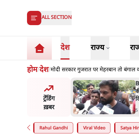
ALL SECTION
देश
राज्य
रा
होम
देश
मोदी सरकार गुजरात पर मेहरबान तो बंगाल को
/
/
 दाल में काला नहीं, पूरी दाल ही
B
 वाहनों को बरबाद कर रहा है
क
ट्रेंडिंग
ल': राहुल
द
ख़बर
n
.
देश
5
Rahul Gandhi
Viral Video
Satya Hin