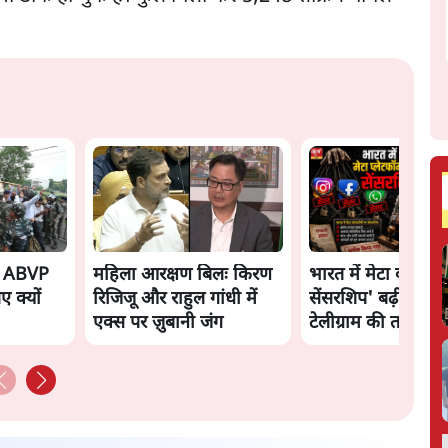
यब ABVP
महिला आरक्षण बिलः किरण
भारत में मेटा की 'अव
िए क्यों
रिजिजू और राहुल गांधी में
सेंसरशिप' बढ़ी, एक्टि
एक्स पर ज़ुबानी जंग
टेलीग्राम की तरफ मुड़े