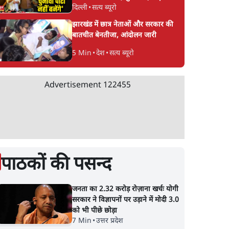
दिल्ली
•
सत्य ब्यूरो
CJP!
झारखंड में छात्र नेताओं और सरकार की
बातचीत बेनतीजा, आंदोलन जारी
5 Min
•
देश
•
सत्य ब्यूरो
Advertisement
122455
पाठकों की पसन्द
जनता का 2.32 करोड़ रोज़ाना खर्चः योगी
सरकार ने विज्ञापनों पर उड़ाने में मोदी 3.0
को भी पीछे छोड़ा
7 Min
•
उत्तर प्रदेश