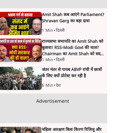
Amit Shah कब आएंगे Parliament?
Shravan Garg का बड़ा दावा
1 Min
•
दिल्ली
राज्यसभा सभापति का Amit Shah को
बुलावा! RSS-Modi Govt की चाल?
Chairman का Amit Shah को सदन
1 Min
•
दिल्ली
में बयान देने का संकेत क्यों? Senior
journalist Vinod Agnihotri ने इसे
जंतर मंतर से गायब ABVP रांची में छात्रों
Modi Government और RSS की
के लिए क्यों प्रोटेस्ट कर रही है
संभावित strategy से जोड़कर बड़ा
सवाल उठाया है।
6 Min
•
देश
Advertisement
महिला आरक्षण बिलः किरण रिजिजू और