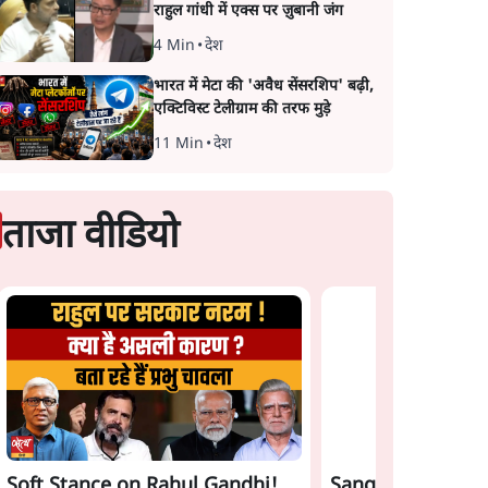
राहुल गांधी में एक्स पर ज़ुबानी जंग
4 Min
•
देश
भारत में मेटा की 'अवैध सेंसरशिप' बढ़ी,
एक्टिविस्ट टेलीग्राम की तरफ मुड़े
11 Min
•
देश
ताजा वीडियो
Soft Stance on Rahul Gandhi!
Sangh Parivar Ri