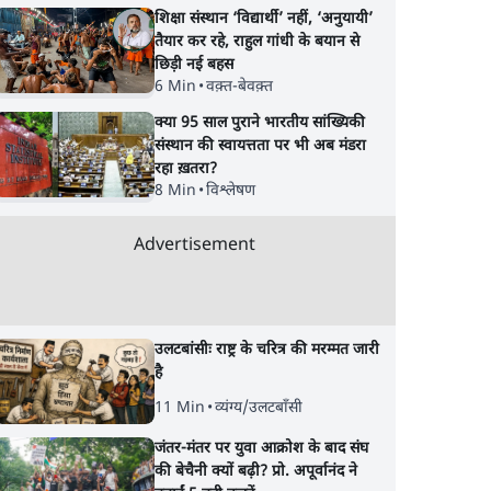
शिक्षा संस्थान ‘विद्यार्थी’ नहीं, ‘अनुयायी’
तैयार कर रहे, राहुल गांधी के बयान से
छिड़ी नई बहस
6 Min
•
वक़्त-बेवक़्त
क्या 95 साल पुराने भारतीय सांख्यिकी
संस्थान की स्वायत्तता पर भी अब मंडरा
रहा ख़तरा?
8 Min
•
विश्लेषण
Advertisement
उलटबांसीः राष्ट्र के चरित्र की मरम्मत जारी
है
11 Min
•
व्यंग्य/उलटबाँसी
जंतर-मंतर पर युवा आक्रोश के बाद संघ
की बेचैनी क्यों बढ़ी? प्रो. अपूर्वानंद ने