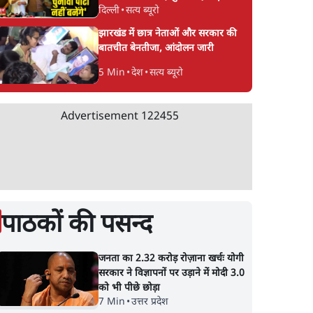
दिल्ली
•
सत्य ब्यूरो
CJP!
झारखंड में छात्र नेताओं और सरकार की
बातचीत बेनतीजा, आंदोलन जारी
5 Min
•
देश
•
सत्य ब्यूरो
Advertisement
122455
पाठकों की पसन्द
जनता का 2.32 करोड़ रोज़ाना खर्चः योगी
सरकार ने विज्ञापनों पर उड़ाने में मोदी 3.0
को भी पीछे छोड़ा
7 Min
•
उत्तर प्रदेश