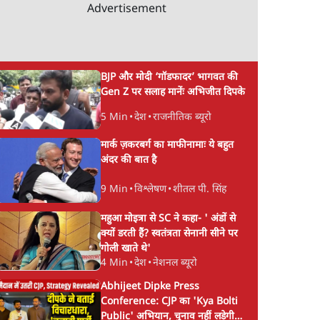
Advertisement
BJP और मोदी ‘गॉडफादर’ भागवत की
Gen Z पर सलाह मानेंः अभिजीत दिपके
5 Min
•
देश
•
राजनीतिक ब्यूरो
मार्क ज़करबर्ग का माफीनामाः ये बहुत
अंदर की बात है
9 Min
•
विश्लेषण
•
शीतल पी. सिंह
महुआ मोइत्रा से SC ने कहा- ' अंडों से
क्यों डरती हैं? स्वतंत्रता सेनानी सीने पर
गोली खाते थे'
4 Min
•
देश
•
नेशनल ब्यूरो
Abhijeet Dipke Press
Conference: CJP का 'Kya Bolti
Public' अभियान, चुनाव नहीं लड़ेगी