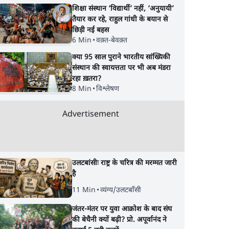
शिक्षा संस्थान ‘विद्यार्थी’ नहीं, ‘अनुयायी’
तैयार कर रहे, राहुल गांधी के बयान से
छिड़ी नई बहस
6 Min
•
वक़्त-बेवक़्त
क्या 95 साल पुराने भारतीय सांख्यिकी
संस्थान की स्वायत्तता पर भी अब मंडरा
रहा ख़तरा?
8 Min
•
विश्लेषण
Advertisement
उलटबांसीः राष्ट्र के चरित्र की मरम्मत जारी
है
ैध
झारखंड में छात्र नेताओं और
पीएम मोदी लाल किले स
विस्ट
सरकार की बातचीत बेनतीजा,
बताएं पैलेट गन चलाने 
11 Min
•
व्यंग्य/उलटबाँसी
आंदोलन जारी
आदेश किसका था, जंत
जंतर-मंतर पर युवा आक्रोश के बाद संघ
मंतर हमाराः CJP
की बेचैनी क्यों बढ़ी? प्रो. अपूर्वानंद ने