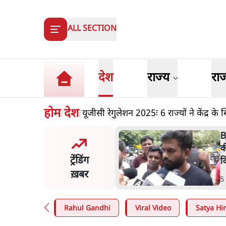
ALL SECTION
देश
राज्य
रा
होम
देश
यूजीसी रेगुलेशन 2025ः 6 राज्यों ने केंद्र के
/
/
 दाल में काला नहीं, पूरी दाल ही
B
 वाहनों को बरबाद कर रहा है
क
ट्रेंडिंग
ल': राहुल
द
ख़बर
n
.
देश
5
Rahul Gandhi
Viral Video
Satya Hin