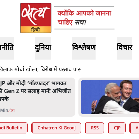
जनीति
दुनिया
विश्लेषण
विचार
 खिलाफ मोर्चा खोला, विरोध में प्रस्ताव पास
JP और मोदी ‘गॉडफादर’ भागवत
ी Gen Z पर सलाह मानेंः अभिजीत
िपके
 Min
.
देश
di Bulletin
Chhatron Ki Goonj
RSS
CJP
A