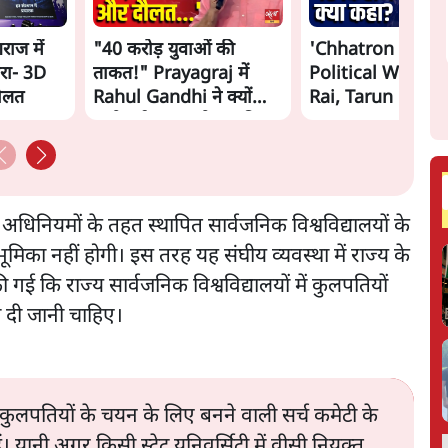
गराज में
"40 करोड़ युवाओं की
'Chhatron Ki Go
रा- 3D
ताकत!" Prayagraj में
Political War! Aj
दौलत
Rahul Gandhi ने क्यों
Rai, Tarun Chug
कही दर्द, डाटा, दौलत की
Shatrughan on 
बात?
Gandhi
्य अधिनियमों के तहत स्थापित सार्वजनिक विश्वविद्यालयों के
भूमिका नहीं होगी। इस तरह यह संघीय व्यवस्था में राज्य के
ी गई कि राज्य सार्वजनिक विश्वविद्यालयों में कुलपतियों
का दी जानी चाहिए।
ियम कुलपतियों के चयन के लिए बनने वाली सर्च कमेटी के
ं। यानी अगर किसी स्टेट यूनिवर्सिटी में वीसी नियुक्त