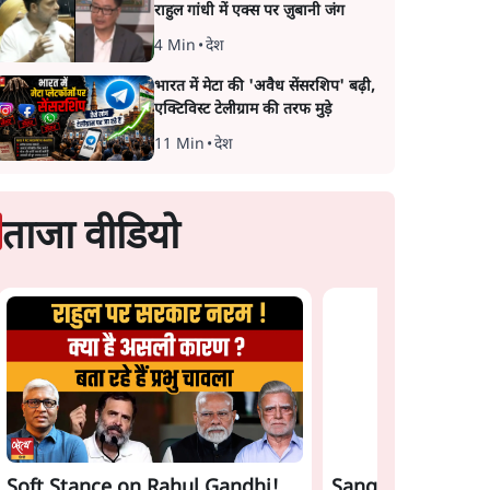
राहुल गांधी में एक्स पर ज़ुबानी जंग
4 Min
•
देश
भारत में मेटा की 'अवैध सेंसरशिप' बढ़ी,
एक्टिविस्ट टेलीग्राम की तरफ मुड़े
11 Min
•
देश
ताजा वीडियो
Sangh Parivar Rift!
Satya Hindi News
Bhagwat, Modi and
बुलेटिन । 8 अगस्त, दि
Yogi आपस में क्यों भिड़े?
की ख़बरें
Soft Stance on Rahul Gandhi!
Sangh Parivar Ri