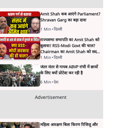
Amit Shah कब आएंगे Parliament?
Shravan Garg का बड़ा दावा
1 Min
•
दिल्ली
राज्यसभा सभापति का Amit Shah को
बुलावा! RSS-Modi Govt की चाल?
Chairman का Amit Shah को सदन
1 Min
•
दिल्ली
में बयान देने का संकेत क्यों? Senior
journalist Vinod Agnihotri ने इसे
जंतर मंतर से गायब ABVP रांची में छात्रों
Modi Government और RSS की
के लिए क्यों प्रोटेस्ट कर रही है
संभावित strategy से जोड़कर बड़ा
सवाल उठाया है।
6 Min
•
देश
Advertisement
महिला आरक्षण बिलः किरण रिजिजू और