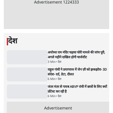
को बरबाद कर रहा है इथेनॉल': राहुल
5 Min
•
देश
•
नेशनल ब्यूरो
Advertisement
BJP और मोदी ‘गॉडफादर’ भागवत की Gen Z पर
सलाह मानेंः अभिजीत दिपके
5 Min
•
देश
•
राजनीतिक ब्यूरो
मार्क ज़करबर्ग का माफीनामाः ये बहुत अंदर की बात
है
9 Min
•
विश्लेषण
•
शीतल पी. सिंह
महुआ मोइत्रा से SC ने कहा- ' अंडों से क्यों डरती हैं?
स्वतंत्रता सेनानी सीने पर गोली खाते थे'
4 Min
•
देश
•
नेशनल ब्यूरो