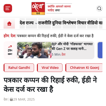
देश
राज्य
राजनीति
दुनिया
विश्लेषण
विचार
वीडियो
वक़्त
होम
/
देश
/
पत्रकार कप्पन की रिहाई रुकी, ईडी ने केस दर्ज कर रखा है
र’ भागवत
मार्क ज़करबर्ग का माफीनामाः ये
ेंः
बहुत अंदर की बात है
ट्रेंडिंग
9 Min
.
विश्लेषण
ख़बर
Rahul Gandhi
Viral Video
Chhatron Ki Goonj
पत्रकार कप्पन की रिहाई रुकी, ईडी ने
केस दर्ज कर रखा है
देश
|
29 MAR, 2025