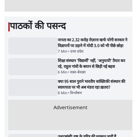
Advertisement
"40 करोड़ युवाओं की ताकत!" Prayagraj में
Rahul Gandhi ने क्यों कही दर्द, डाटा, दौलत की
बात?
1 Min
•
उत्तर प्रदेश
'Chhatron Ki Goonj' Political War! Ajay
Rai, Tarun Chugh & Shatrughan on
Rahul Gandhi
1 Min
•
उत्तर प्रदेश
ताजा वीडियो