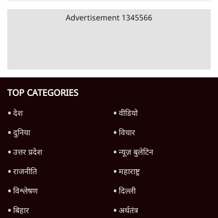
7 Min
•
उत्तर प्रदेश
शिक्षा संस्थान ‘विद्यार्थी’ नहीं, ‘अनुयायी’ तैयार कर
रहे, राहुल गांधी के बयान से छिड़ी नई बहस
6 Min
•
वक़्त-बेवक़्त
क्या 95 साल पुराने भारतीय सांख्यिकी संस्थान की
स्वायत्तता पर भी अब मंडरा रहा ख़तरा?
8 Min
•
विश्लेषण
Advertisement
उलटबांसीः राष्ट्र के चरित्र की मरम्मत जारी है
11 Min
•
व्यंग्य/उलटबाँसी
जंतर-मंतर पर युवा आक्रोश के बाद संघ की बेचैनी
क्यों बढ़ी? प्रो. अपूर्वानंद ने बताईं 5 बड़ी वजहें
7 Min
•
विश्लेषण
मैं अपने सारे सर्टिफिकेट दिखाने को तैयार, मोदी जी
भी अपनी डिग्री दिखाएंः दिपके
4 Min
•
देश