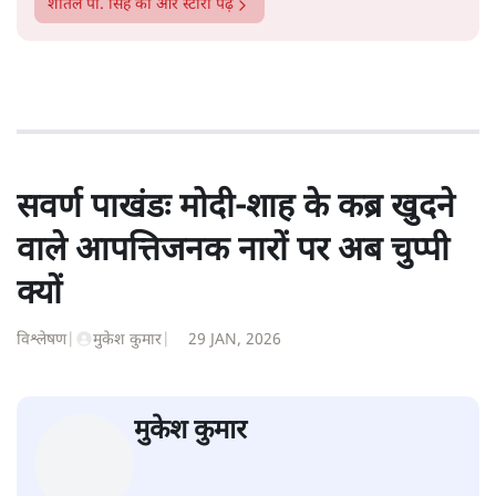
शीतल पी. सिंह
1984 से अमर उजाला, चौथी दुनिया, इंडिया टुडे, समय सूत्रधार,
स्वतंत्र भारत, दैनिक जागरण आदि में 1993 तक लगातार रिपोर्टिंग
की। इसके बाद पारिवारिक व्यवसाय में क़रीब दो दशक गुज़ारने के
बाद पत्रकारिता में पुनर्वापसी को प्रयासरत। बीच में 2010-11 में
'समकाल' पाक्षिक समाचार पत्रिका का क़रीब एक वर्ष प्रकाशन किया
।
शीतल पी. सिंह
की और स्टोरी पढ़ें
सवर्ण पाखंडः मोदी-शाह के कब्र खुदने