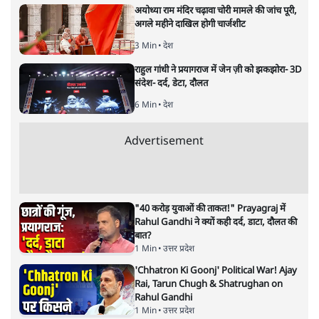
हालात से उपजा मोड़?
विश्लेषण
|
सतीश झा
|
29 JAN, 2026
भारत ईयू मुक्त व्यापार समझौताः ईयू अध्यक्ष उर्सुला वॉन डेर लेयेन और
पीएम मोदी
सतीश झा
भारत-यूरोपीय संघ मुक्त व्यापार समझौताः क्या यूरोप की ओर भारत
का झुकाव एक लंबा रणनीतिक नज़रिया है या वैश्विक दबावों और
अमेरिकी अनिश्चितता की वजह से उठाया गया एक कदम है? वरिष्ठ
पत्रकार सतीश झा का आकलनः
कूटनीति में समय ही सबसे
बड़ा कारक होता है। भारत का यूरोप की