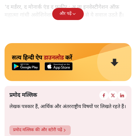
'द मर्डरर, द मोनार्क एंड द फ़कीर : अ न्यू इनवेस्टीगेशन ऑफ़
और पढ़ें
महात्मा गांधी असेशिनेशन' नामक किताब से ये सवाल उठते हैं।
सत्य हिन्दी ऐप
डाउनलोड
करें
प्रमोद मल्लिक
लेखक पत्रकार हैं, आर्थिक और अंतरराष्ट्रीय विषयों पर लिखते रहते हैं।
प्रमोद मल्लिक
की और स्टोरी पढ़ें