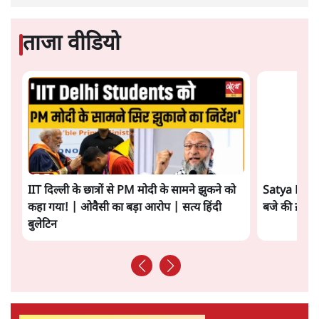
ओर ताज़ा झुकाव—जिसका ठोस रूप हाल ही में संपन्न भारत–
यूरोपीय संघ मुक्त व्यापार समझौते (एफ़टीए) में दिखाई देता है—
किसी दीर्घकालिक रणनीतिक दूरदृष्टि की पराकाष्ठा कम, और
परिस्थितियों के दबाव में लिया गया एक तेज़ निर्णय अधिक लगता
और पढ़ें
है।
सत्य हिन्दी ऐप
डाउनलोड
करें
सतीश झा
सतीश झा समकालीन भारतीय भाषाई लेखन के सबसे सूक्ष्म,
विश्लेषणात्मक और मानवीय स्वरों में से एक हैं। शिक्षा, समाज,
संस्कृति और भाषा पर उनकी दृष्टि गहरी और साफ़ है। उनकी शैली—
सरल भाषा में जटिल प्रश्नों को खोलने की—उन्हें आज के
हिंदी‑हिंदुस्तानी लेखन में एक विशिष्ट स्थान देती है।