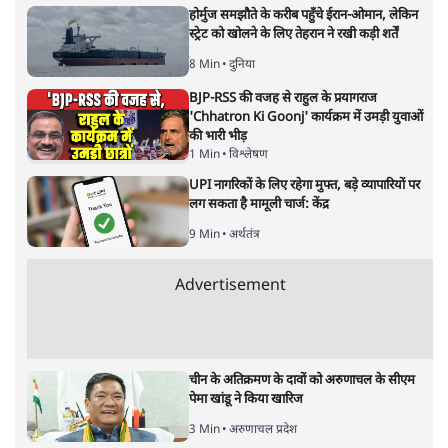
सत्य हिन्दी ऐप
डाउनलोड
करें
मुकेश कुमार
लेखक सत्यहिंदी के संपादक हैं।
मुकेश कुमार
की और स्टोरी पढ़ें
भारत–यूरोप संवाद: दूरदर्शी रणनीति या