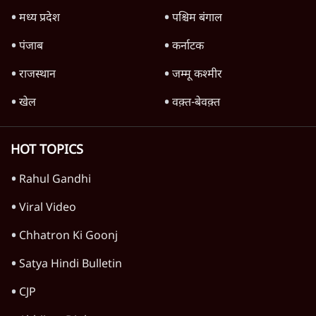
Advertisement
'महाराष्ट्र में गैर बीजेपी वोटरों के नामों को काटने की
बड़ी साज़िश'- रोहित पवार का आरोप
4 Min
•
महाराष्ट्र
पीएम केयर्स फंडः मार्च 2023 के बाद कोई हिसाब-
किताब नहीं, द हिन्दू की पड़ताल
4 Min
•
देश
Advertisement
1224333