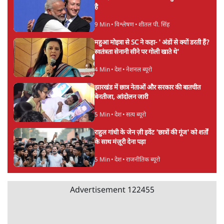
UPI नागरिकों के लिए रहेगा मुफ्त, बड़े व्यापारियों पर
लग सकता है मामूली चार्ज: केंद्र
9 Min
•
अर्थतंत्र
Advertisement
चीन के अतिक्रमण के दावों को अरुणाचल के सीएम
पेमा खांडू ने किया खारिज
3 Min
•
अरुणाचल प्रदेश
अयोध्या राम मंदिर चढ़ावा चोरी मामले की जांच पूरी,
अगले महीने दाखिल होगी चार्जशीट
3 Min
•
देश
राहुल गांधी ने प्रयागराज में जेन ज़ी को झकझोरा- 3D
संदेश- दर्द, डेटा, दौलत
6 Min
•
देश