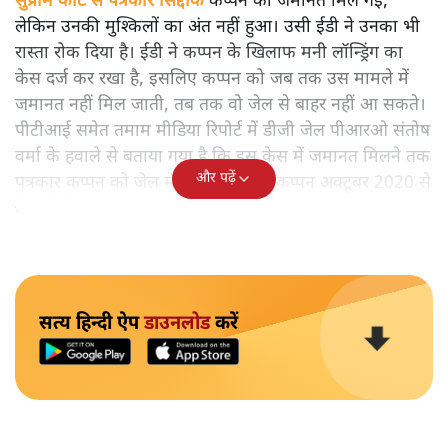
सुप्रीम कोर्ट से पत्रकार सिद्दीक
कप्पन को जमानत मिल गई,
लेकिन उनकी मुश्किलों का अंत नहीं हुआ। उसी ईडी ने उनका भी
रास्ता रोक दिया है। ईडी ने कप्पन के खिलाफ मनी लॉन्ड्रिंग का
केस दर्ज कर रखा है, इसलिए कप्पन को जब तक उस मामले में
जमानत नहीं मिल जाती, तब तक वो जेल से बाहर नहीं आ सकते।
पीटीआई समेत तमाम मीडिया रिपोर्ट में डीजी जेल पीआरओ संतोष
वर्मा के हवाले से बताया गया है कि इस केस में जमानत मिलने तक
और पढ़ें
पत्रकार कप्पन को जेल में ही रहना होगा। कप्पन अक्टूबर 2020 से
जेल में हैं।
सत्य हिन्दी ऐप
डाउनलोड
करें