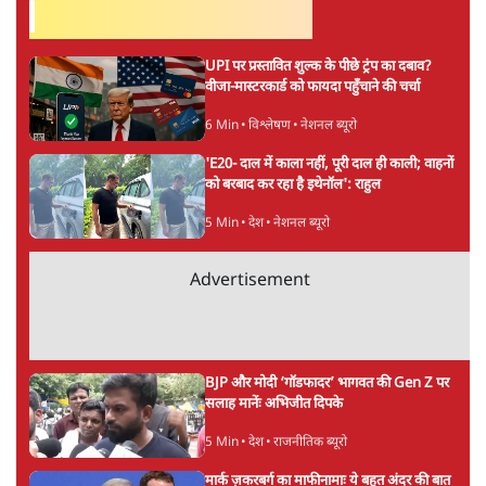
सतीश झा
की और स्टोरी पढ़ें
अगली खबर लोड हो रही है...
ताजा खबरें
होर्मुज समझौते के करीब पहुँचे ईरान-ओमान, लेकिन
स्ट्रेट को खोलने के लिए तेहरान ने रखी कड़ी शर्तें
8 Min
•
दुनिया
BJP-RSS की वजह से राहुल के प्रयागराज
'Chhatron Ki Goonj' कार्यक्रम में उमड़ी युवाओं
की भारी भीड़
1 Min
•
विश्लेषण