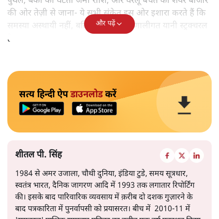
पुथल, बैंकों की घटती जमा राशि, और घरेलू बचत का शेयर बाजार
की ओर तेज़ी से जाना- ये सभी संकेत इस ओर इशारा करते हैं कि
और पढ़ें
समस्या अस्थायी नहीं, बल्कि गहरी और प्रणालीगत यानी स्ट्रक्चरल
है।
सत्य हिन्दी ऐप
डाउनलोड
करें
शीतल पी. सिंह
1984 से अमर उजाला, चौथी दुनिया, इंडिया टुडे, समय सूत्रधार,
स्वतंत्र भारत, दैनिक जागरण आदि में 1993 तक लगातार रिपोर्टिंग
की। इसके बाद पारिवारिक व्यवसाय में क़रीब दो दशक गुज़ारने के
बाद पत्रकारिता में पुनर्वापसी को प्रयासरत। बीच में 2010-11 में