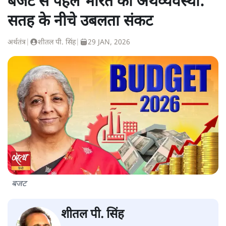
बजट से पहले भारत की अर्थव्यवस्था:
सतह के नीचे उबलता संकट
अर्थतंत्र
|
शीतल पी. सिंह
|
29 JAN, 2026
बजट
शीतल पी. सिंह