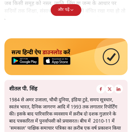
जब किसी समूह को नस्ल, जाति, लिंग या जन्म के आधार पर
और पढ़ें
सदियों तक शिक्षा, संसाधनों और सम्मान से वंचित रखा गया हो तो
केवल ‘सब बराबर हैं’ कह देने से स्थिति नहीं बदलती।
सत्य हिन्दी ऐप
डाउनलोड
करें
शीतल पी. सिंह
1984 से अमर उजाला, चौथी दुनिया, इंडिया टुडे, समय सूत्रधार,
स्वतंत्र भारत, दैनिक जागरण आदि में 1993 तक लगातार रिपोर्टिंग
की। इसके बाद पारिवारिक व्यवसाय में क़रीब दो दशक गुज़ारने के
बाद पत्रकारिता में पुनर्वापसी को प्रयासरत। बीच में 2010-11 में
'समकाल' पाक्षिक समाचार पत्रिका का क़रीब एक वर्ष प्रकाशन किया