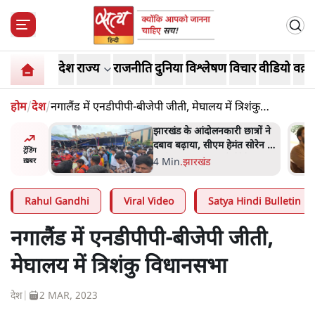
देश
राज्य
राजनीति
दुनिया
विश्लेषण
विचार
वीडियो
वक़्त
होम
/
देश
/
नगालैंड में एनडीपीपी-बीजेपी जीती, मेघालय में त्रिशंकु
विधानसभा
अबान अहमद
झारखंड के आंदोलनकारी छात्रों ने
ेल में बंद
दबाव बढ़ाया, सीएम हेमंत सोरेन का
ट्रेंडिंग
इस्तीफा मांगा, 10 को घेरेंगे
4 Min
.
झारखंड
ख़बर
विधानसभा
Rahul Gandhi
Viral Video
Satya Hindi Bulletin
नगालैंड में एनडीपीपी-बीजेपी जीती,
मेघालय में त्रिशंकु विधानसभा
देश
|
2 MAR, 2023