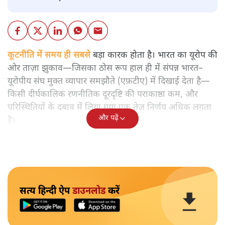
कूटनीति में समय ही सबसे
बड़ा कारक होता है। भारत का यूरोप की
ओर ताज़ा झुकाव—जिसका ठोस रूप हाल ही में संपन्न भारत–
यूरोपीय संघ मुक्त व्यापार समझौते (एफ़टीए) में दिखाई देता है—
किसी दीर्घकालिक रणनीतिक दूरदृष्टि की पराकाष्ठा कम, और
परिस्थितियों के दबाव में लिया गया एक तेज़ निर्णय अधिक लगता
और पढ़ें
है।
सत्य हिन्दी ऐप
डाउनलोड
करें