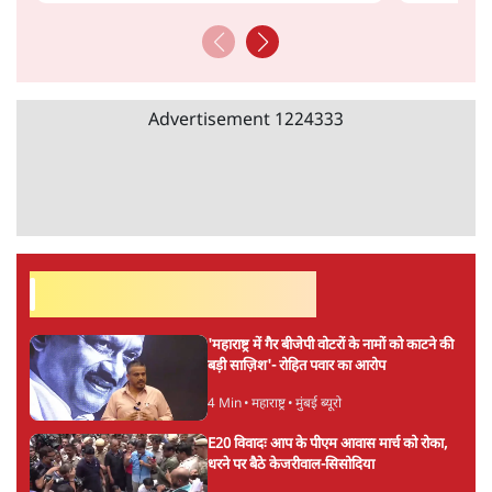
Advertisement
1224333
सर्वाधिक पढ़ी गयी खबरें
'महाराष्ट्र में गैर बीजेपी वोटरों के नामों को काटने की
बड़ी साज़िश'- रोहित पवार का आरोप
4 Min
•
महाराष्ट्र
•
मुंबई ब्यूरो
E20 विवादः आप के पीएम आवास मार्च को रोका,
धरने पर बैठे केजरीवाल-सिसोदिया