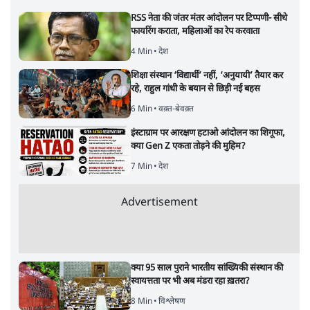
RSS नेता की जंतर मंतर आंदोलन पर टिप्पणी- सीधे
फायरिंग कराता, महिलाओं का रेप करवाता
4 Min
•
देश
शिक्षा संस्थान ‘विद्यार्थी’ नहीं, ‘अनुयायी’ तैयार कर
रहे, राहुल गांधी के बयान से छिड़ी नई बहस
6 Min
•
वक़्त-बेवक़्त
इंस्टाग्राम पर आरक्षण हटाओ आंदोलन का शिगूफा,
क्या Gen Z एकता तोड़ने की मुहिम?
7 Min
•
देश
Advertisement
क्या 95 साल पुराने भारतीय सांख्यिकी संस्थान की
स्वायत्तता पर भी अब मंडरा रहा ख़तरा?
8 Min
•
विश्लेषण