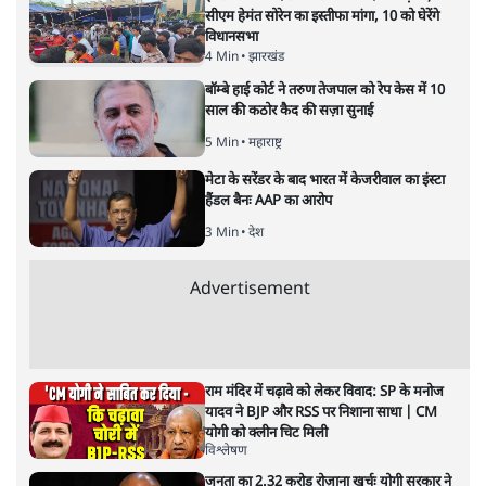
सीएम हेमंत सोरेन का इस्तीफा मांगा, 10 को घेरेंगे
विधानसभा
4 Min
•
झारखंड
बॉम्बे हाई कोर्ट ने तरुण तेजपाल को रेप केस में 10
साल की कठोर कैद की सज़ा सुनाई
5 Min
•
महाराष्ट्र
मेटा के सरेंडर के बाद भारत में केजरीवाल का इंस्टा
हैंडल बैनः AAP का आरोप
3 Min
•
देश
Advertisement
राम मंदिर में चढ़ावे को लेकर विवाद: SP के मनोज
यादव ने BJP और RSS पर निशाना साधा | CM
योगी को क्लीन चिट मिली
विश्लेषण
जनता का 2.32 करोड़ रोज़ाना खर्चः योगी सरकार ने