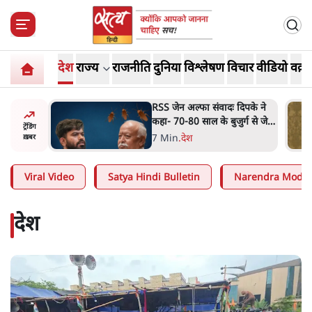
देश
राज्य
राजनीति
दुनिया
विश्लेषण
विचार
वीडियो
वक़्त
दिपके ने
'गूंगी गुड़िया' वाले तंज पर एनसीपी
र्ग से जेन
ने कांग्रेस से पूछा- क्या आप इंदिरा
ट्रेंडिंग
गांधी का अपमान सही मानते हैं?
5 Min
.
महाराष्ट्र
ख़बर
Viral Video
Satya Hindi Bulletin
Narendra Modi
देश