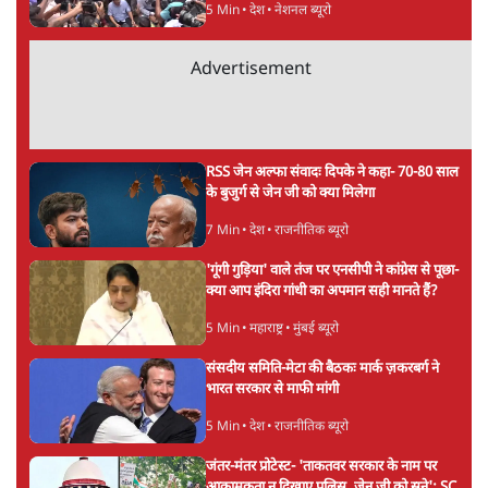
5 Min
•
देश
•
नेशनल ब्यूरो
Advertisement
RSS जेन अल्फा संवादः दिपके ने कहा- 70-80 साल
के बुजुर्ग से जेन जी को क्या मिलेगा
7 Min
•
देश
•
राजनीतिक ब्यूरो
'गूंगी गुड़िया' वाले तंज पर एनसीपी ने कांग्रेस से पूछा-
क्या आप इंदिरा गांधी का अपमान सही मानते हैं?
5 Min
•
महाराष्ट्र
•
मुंबई ब्यूरो
संसदीय समिति-मेटा की बैठकः मार्क ज़करबर्ग ने
भारत सरकार से माफी मांगी
5 Min
•
देश
•
राजनीतिक ब्यूरो
जंतर-मंतर प्रोटेस्ट- 'ताकतवर सरकार के नाम पर
आक्रामकता न दिखाए पुलिस, जेन जी को सुने': SC