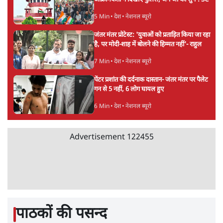
5 Min
•
देश
•
नेशनल ब्यूरो
जंतर मंतर प्रोटेस्ट: 'युवाओं को प्रताड़ित किया जा रहा
है, पर मोदी-शाह में बोलने की हिम्मत नहीं'- राहुल
7 Min
•
देश
•
नेशनल ब्यूरो
पेंटर प्रशांत की दर्दनाक दास्तान- जंतर मंतर पर पैलेट
गन से 5 नहीं, 6 लोग घायल हुए
6 Min
•
देश
•
नेशनल ब्यूरो
Advertisement
122455
पाठकों की पसन्द