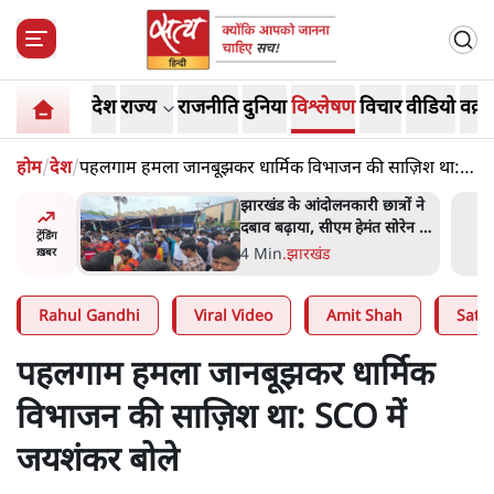
देश
राज्य
राजनीति
दुनिया
विश्लेषण
विचार
वीडियो
वक़्त
होम
/
देश
/
पहलगाम हमला जानबूझकर धार्मिक विभाजन की साज़िश था:
SCO में जयशंकर बोले
अबान अहमद
झारखंड के आंदोलनकारी छात्रों ने
ेल में बंद
दबाव बढ़ाया, सीएम हेमंत सोरेन का
ट्रेंडिंग
इस्तीफा मांगा, 10 को घेरेंगे
4 Min
.
झारखंड
ख़बर
विधानसभा
Rahul Gandhi
Viral Video
Amit Shah
Satya
पहलगाम हमला जानबूझकर धार्मिक
विभाजन की साज़िश था: SCO में
जयशंकर बोले