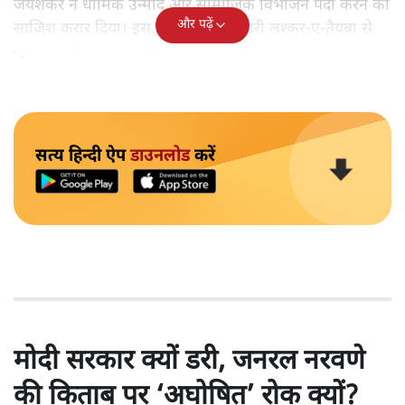
जयशंकर ने धार्मिक उन्माद और सामाजिक विभाजन पैदा करने की
और पढ़ें
साजिश करार दिया। इस हमले की जिम्मेदारी लश्कर-ए-तैयबा से
जुड़े आतंकी संगठन द रेसिस्टेंस फ्रंट ने ली थी।
सत्य हिन्दी ऐप
डाउनलोड
करें
मोदी सरकार क्यों डरी, जनरल नरवणे
की किताब पर ‘अघोषित’ रोक क्यों?