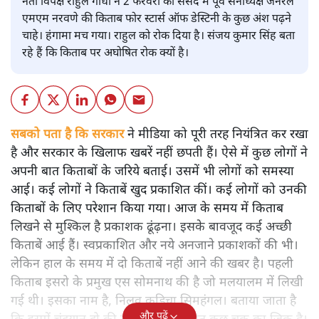
नेता विपक्ष राहुल गांधी ने 2 फरवरी को संसद में पूर्व सेनाध्यक्ष जनरल
एमएम नरवणे की किताब फोर स्टार्स ऑफ डेस्टिनी के कुछ अंश पढ़ने
चाहे। हंगामा मच गया। राहुल को रोक दिया है। संजय कुमार सिंह बता
रहे हैं कि किताब पर अघोषित रोक क्यों है।
सबको पता है कि सरकार
ने मीडिया को पूरी तरह नियंत्रित कर रखा
है और सरकार के खिलाफ खबरें नहीं छपती हैं। ऐसे में कुछ लोगों ने
अपनी बात किताबों के जरिये बताई। उसमें भी लोगों को समस्या
आई। कई लोगों ने किताबें खुद प्रकाशित कीं। कई लोगों को उनकी
किताबों के लिए परेशान किया गया। आज के समय में किताब
लिखने से मुश्किल है प्रकाशक ढूंढ़ना। इसके बावजूद कई अच्छी
किताबें आई हैं। स्वप्रकाशित और नये अनजाने प्रकाशकों की भी।
लेकिन हाल के समय में दो किताबें नहीं आने की खबर है। पहली
किताब इसरो के प्रमुख एस सोमनाथ की है जो मलयालम में लिखी
गई थी। इसका नाम है, निलवु कुडिचा सिमहंगल। बताया जाता है
और पढ़ें