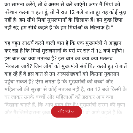
का सामना करेंगे, तो वे असम से चले जाएंगे। अगर मैं मियां को
परेशान करना चाहता हूं, तो मैं रात 12 बजे जाता हूं। यह कोई मुद्दा
नहीं है। हम सीधे मियां मुसलमानों के खिलाफ हैं। हम कुछ छिपा
नहीं रहे; हम सीधे कहते हैं कि हम मियांओं के खिलाफ हैं।"
यह बहुत आश्चर्य करने वाली बात है कि एक मुख्यमंत्री ये आह्वान
कर रहा है कि मियांं मुसलमानों के घरों पर रात में 12 बजे पहुँचो।
इस बात का क्या मतलब है? इस बात का क्या क्या मतलब
निकाला जाये? जिन लोगों को मुख्यमंत्री संबोधित करते हुए ये बातें
कह रहे हैं वे इस बात से उन अल्पसंख्यकों को कितना नुकसान
पहुंचा सकते हैं? ऐसा लगता है कि मुख्यमंत्री को बच्चों और
महिलाओं की सुरक्षा से कोई मतलब नहीं है, रात 12 बजे किसी के
घर जाकर उनके बच्चों और महिलाओं को डराकर आप क्या
दिखाना चाहते हैं, कि आप बहुत वीर हैं? मुख्यमंत्री सरमा की घृणा
और पढ़ें
और गैरजिम्मेदाराना ज़बान यहीं नहीं रुकती वो आगे कहते हैं कि
"अगर रिक्शा का किराया 5 रुपये है, तो उन्हें 4 रुपये दो।"