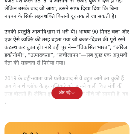
बजट पेश करने उठीं तो वे आसानी से रिकॉर्ड बुक में दर्ज हो गईं।
लेकिन उसके बाद जो आया, उसने साफ़ दिखा दिया कि बिना
नएपन के सिर्फ़ सहनशक्ति कितनी दूर तक ले जा सकती है।
उनकी प्रस्तुति आत्मविश्वास से भरी थी। भाषण 90 मिनट चला और
एक ऐसे व्यक्ति की तरह बहता गया जो बजट‑दिवस की पूरी रस्में
कंठस्थ कर चुका हो। नारे वही पुराने—“विकसित भारत”, “ऑरेंज
इकोनॉमी”, “उत्पादकता”, “लचीलापन”—सब कुछ एक अनुभवी
नेता की सहजता से पिरोया गया।
2019 के बही‑खाता वाले प्रतीकवाद से वे बहुत आगे आ चुकी हैं।
अब वे नार्थ ब्लॉक के हर गलियारे को जानने वाली वित्त मंत्री की
और पढ़ें
तरह बोलती हैं। लेकिन इस आत्मविश्वास के नीचे जो सामग्री है, वह
उतनी ही अनुमानित और दोहराव भरी।