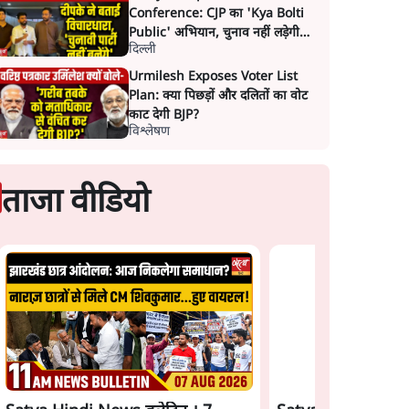
Conference: CJP का 'Kya Bolti
Public' अभियान, चुनाव नहीं लड़ेगी
दिल्ली
CJP!
Urmilesh Exposes Voter List
Plan: क्या पिछड़ों और दलितों का वोट
काट देगी BJP?
विश्लेषण
ताजा वीडियो