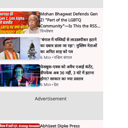
Mohan Bhagwat Defends Gen
Z! "Part of the LGBTQ
Community"—Is This the RSS's
विश्लेषण
New Move?
'बंगाल में मस्जिदों से लाउडस्पीकर हटाने
का दबाव डाला जा रहा': मुस्लिम नेताओं
का अमित शाह को पत्र
6 Min
•
पश्चिम बंगाल
फेसबुक-एक्स को अवैध एआई कंटेंट,
डीपफेक अब 36 नहीं, 3 घंटे में हटाना
होगा? सरकार का नया प्रस्ताव
6 Min
•
देश
Advertisement
Abhijeet Dipke Press