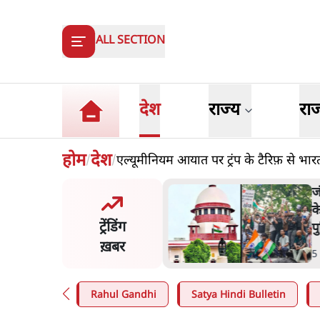
ALL SECTION
देश
राज्य
रा
होम
देश
एल्यूमीनियम आयात पर ट्रंप के टैरिफ़ से भा
/
/
मंतर प्रोटेस्ट- 'ताकतवर सरकार
ज
ाम पर आक्रामकता न दिखाए
प
ट्रेंडिंग
, जेन जी को सुने': SC
श
ख़बर
n
.
देश
7
Rahul Gandhi
Satya Hindi Bulletin