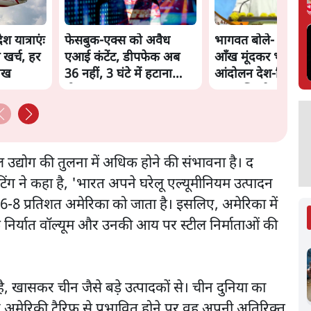
 यात्राएंः
फेसबुक-एक्स को अवैध
भागवत बोले- 'जेन ज़
 खर्च, हर
एआई कंटेंट, डीपफेक अब
आँख मूंदकर भरोसा,
लाख
36 नहीं, 3 घंटे में हटाना
आंदोलन देश-विरोधी न
होगा? सरकार का नया
अतुल लिमये बोले थे- 
प्रस्ताव
नेशनल'
ील उद्योग की तुलना में अधिक होने की संभावना है। द
टिंग ने कहा है, 'भारत अपने घरेलू एल्यूमीनियम उत्पादन
 6-8 प्रतिशत अमेरिका को जाता है। इसलिए, अमेरिका में
 के निर्यात वॉल्यूम और उनकी आय पर स्टील निर्माताओं की
ै, खासकर चीन जैसे बड़े उत्पादकों से। चीन दुनिया का
 अमेरिकी टैरिफ़ से प्रभावित होने पर वह अपनी अतिरिक्त