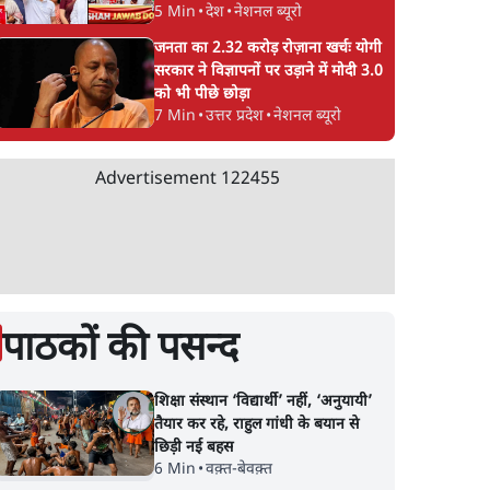
5 Min
•
देश
•
नेशनल ब्यूरो
जनता का 2.32 करोड़ रोज़ाना खर्चः योगी
ी पर
'अमित शाह के संसद में आने
कॉकरोच जनता पार्टी ने
सरकार ने विज्ञापनों पर उड़ाने में मोदी 3.0
पर विचार करे सरकार':
देशव्यापी अभियान की
को भी पीछे छोड़ा
हीं';
राज्यसभा सभापति ने केंद्र से
घोषणा- 'क्या बोलती
7 Min
•
उत्तर प्रदेश
•
नेशनल ब्यूरो
'एंटी
कहा
पब्लिक'
Advertisement
122455
पाठकों की पसन्द
शिक्षा संस्थान ‘विद्यार्थी’ नहीं, ‘अनुयायी’
तैयार कर रहे, राहुल गांधी के बयान से
छिड़ी नई बहस
6 Min
•
वक़्त-बेवक़्त