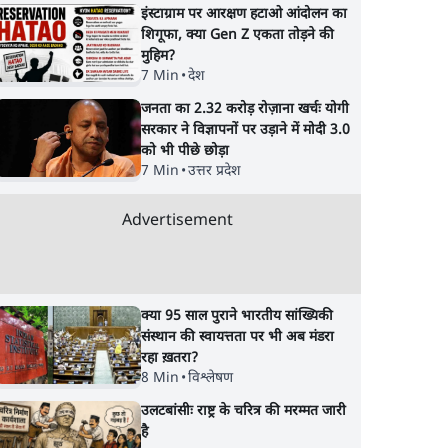
इंस्टाग्राम पर आरक्षण हटाओ आंदोलन का
शिगूफा, क्या Gen Z एकता तोड़ने की
मुहिम?
7 Min
•
देश
जनता का 2.32 करोड़ रोज़ाना खर्चः योगी
सरकार ने विज्ञापनों पर उड़ाने में मोदी 3.0
को भी पीछे छोड़ा
7 Min
•
उत्तर प्रदेश
Advertisement
क्या 95 साल पुराने भारतीय सांख्यिकी
संस्थान की स्वायत्तता पर भी अब मंडरा
रहा ख़तरा?
8 Min
•
विश्लेषण
उलटबांसीः राष्ट्र के चरित्र की मरम्मत जारी
है