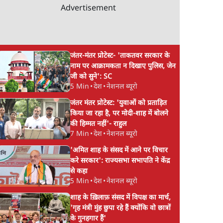
Advertisement
जंतर-मंतर प्रोटेस्ट- 'ताकतवर सरकार के
नाम पर आक्रामकता न दिखाए पुलिस, जेन
जी को सुने': SC
5 Min
•
देश
•
नेशनल ब्यूरो
जंतर मंतर प्रोटेस्ट: 'युवाओं को प्रताड़ित
किया जा रहा है, पर मोदी-शाह में बोलने
की हिम्मत नहीं'- राहुल
7 Min
•
देश
•
नेशनल ब्यूरो
'अमित शाह के संसद में आने पर विचार
करे सरकार': राज्यसभा सभापति ने केंद्र
से कहा
5 Min
•
देश
•
नेशनल ब्यूरो
शाह के ख़िलाफ़ संसद में विपक्ष का मार्च,
'गृह मंत्री मुंह छुपा रहे हैं क्योंकि वो छात्रों
के गुनहगार हैं'