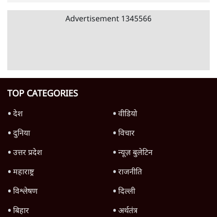
'महाराष्ट्र में गैर बीजेपी वोटरों के नामों को काटने की
बड़ी साज़िश'- रोहित पवार का आरोप
4 Min
•
महाराष्ट्र
राहुल गांधी ने कहा- अमित शाह ने ही छात्रों पर पैलेट
गन चलवाई, सरकार का आरोपों से इंकार
11 Min
•
देश
Advertisement
1224333
अर्थतंत्र
पेट्रोल-डीजल सस्ता क्यों नहीं? | Crude Oil सस्ता,