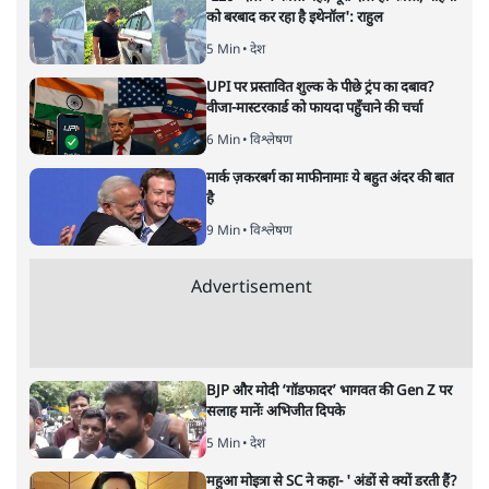
सबरीमला : भेदभाव,आस्था,मान्यताएँ
या पुरुषवादी सोच, सच क्या है?
देश
|
प्रमोद मल्लिक
|
17 NOV, 2019
प्रमोद मल्लिक
ईश्वर के दरबार में सबको हाज़िर होने का मौका क्यों नहीं देना चाहता
वह केरल, जो अपनी बौद्धिकता के लिए पूरे देश में मशहूर है? आखिर