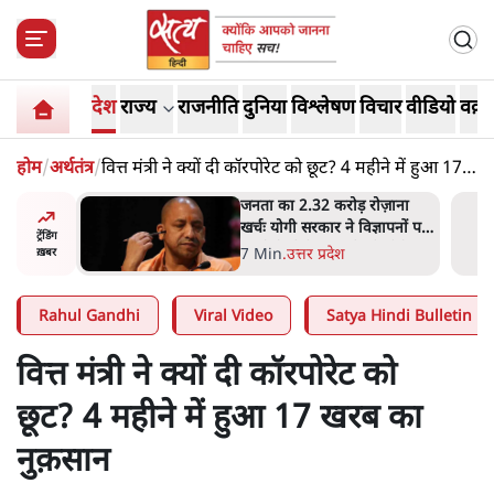
देश
राज्य
राजनीति
दुनिया
विश्लेषण
विचार
वीडियो
वक़्त
होम
/
अर्थतंत्र
/
वित्त मंत्री ने क्यों दी कॉरपोरेट को छूट? 4 महीने में हुआ 17
खरब का नुक़सान
ोज़ाना
उलटबांसीः राष्ट्र के चरित्र की मरम्मत
्ञापनों पर
जारी है
ट्रेंडिंग
भी पीछे
11 Min
.
व्यंग्य/उलटबाँसी
ख़बर
Rahul Gandhi
Viral Video
Satya Hindi Bulletin
वित्त मंत्री ने क्यों दी कॉरपोरेट को
छूट? 4 महीने में हुआ 17 खरब का
नुक़सान