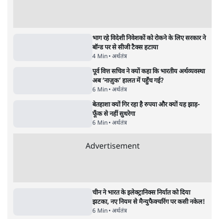
6 Min
•
वक़्त-बेवक़्त
क्या 95 साल पुराने भारतीय सांख्यिकी संस्थान की
स्वायत्तता पर भी अब मंडरा रहा ख़तरा?
8 Min
•
विश्लेषण
Advertisement
उलटबांसीः राष्ट्र के चरित्र की मरम्मत जारी है
11 Min
•
व्यंग्य/उलटबाँसी
जंतर-मंतर पर युवा आक्रोश के बाद संघ की बेचैनी
क्यों बढ़ी? प्रो. अपूर्वानंद ने बताईं 5 बड़ी वजहें
7 Min
•
विश्लेषण
मैं अपने सारे सर्टिफिकेट दिखाने को तैयार, मोदी जी
भी अपनी डिग्री दिखाएंः दिपके
4 Min
•
देश
Advertisement