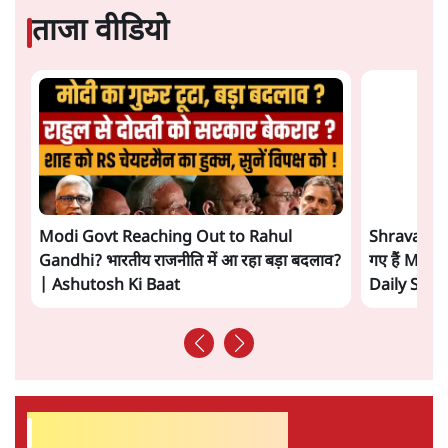
प्रमोद मल्लिक
की और स्टोरी पढ़ें
अगली खबर लोड हो रही है...
ताजा खबरें
'E20- दाल में काला नहीं, पूरी दाल ही काली; वाहनों
को बरबाद कर रहा है इथेनॉल': राहुल
5 Min
•
देश
UPI पर प्रस्तावित शुल्क के पीछे ट्रंप का दबाव?
वीजा-मास्टरकार्ड को फायदा पहुँचाने की चर्चा
6 Min
•
विश्लेषण
मार्क ज़करबर्ग का माफीनामाः ये बहुत अंदर की बात
है