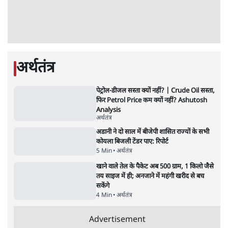
5 Min
•
उत्तर प्रदेश
•
लखनऊ ब्यूरो
शेख हसीना की प्रेस कॉन्फ्रेंस में शामिल हुए क्रिकेटर
शाकिब अल हसन के घर पर पेट्रोल बम से हमला
5 Min
•
दुनिया
•
विदेश डेस्क
Advertisement
122455
पाठकों की पसन्द
जनता का 2.32 करोड़ रोज़ाना खर्चः योगी सरकार ने
विज्ञापनों पर उड़ाने में मोदी 3.0 को भी पीछे छोड़ा
7 Min
•
उत्तर प्रदेश
शिक्षा संस्थान ‘विद्यार्थी’ नहीं, ‘अनुयायी’ तैयार कर
रहे, राहुल गांधी के बयान से छिड़ी नई बहस