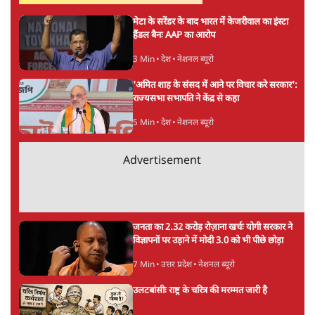
9 Min
•
विश्लेषण
Advertisement
BJP और मोदी ‘गॉडफादर’ भागवत की Gen Z पर
सलाह मानेंः अभिजीत दिपके
5 Min
•
देश
महुआ मोइत्रा से SC ने कहा- ' अंडों से क्यों डरती हैं?
स्वतंत्रता सेनानी सीने पर गोली खाते थे'
4 Min
•
देश
राहुल गांधी के जेन ज़ी इवेंट 'छात्रों की गूंज' को शर्तों
के साथ मंज़ूरी देना पड़ा
5 Min
•
देश
Advertisement