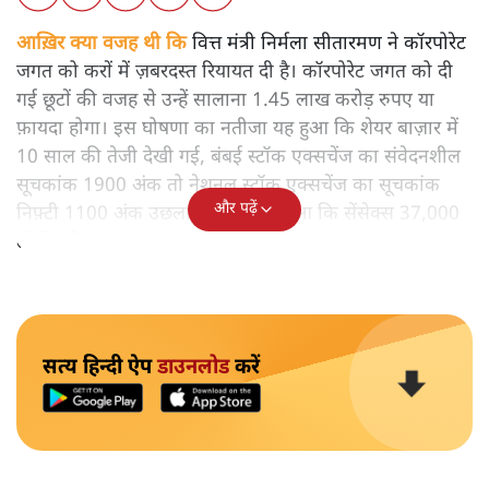
आख़िर क्या वजह थी कि
वित्त मंत्री निर्मला सीतारमण ने कॉरपोरेट
जगत को करों में ज़बरदस्त रियायत दी है। कॉरपोरेट जगत को दी
गई छूटों की वजह से उन्हें सालाना 1.45 लाख करोड़ रुपए या
फ़ायदा होगा। इस घोषणा का नतीजा यह हुआ कि शेयर बाज़ार में
10 साल की तेजी देखी गई, बंबई स्टॉक एक्सचेंज का संवेदनशील
सूचकांक 1900 अंक तो नेशनल स्टॉक एक्सचेंज का सूचकांक
और पढ़ें
निफ़्टी 1100 अंक उछला। नतीजा यह हुआ कि सेंसेक्स 37,000
तो निफ़्टी 11,000 अंक पार कर गया।
सत्य हिन्दी ऐप
डाउनलोड
करें