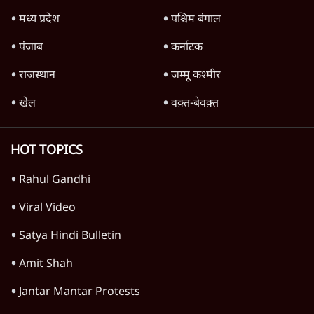
फिर Petrol Price कम क्यों नहीं? Ashutosh
Analysis
अर्थतंत्र
अडानी ने दो साल में बीजेपी शासित राज्यों के सभी
कोयला बिजली टेंडर पाए: रिपोर्ट
5 Min
•
अर्थतंत्र
खाने वाले तेल के पैकेट अब 500 ग्राम, 1 किलो जैसे
तय साइज में ही; अनजाने में महंगी खरीद से बच
सकेंगे
4 Min
•
अर्थतंत्र
Advertisement
भाग रहे विदेशी निवेशकों को रोकने के लिए सरकार ने
बॉन्ड पर से सीजी टैक्स हटाया
4 Min
•
अर्थतंत्र
पूर्व वित्त सचिव ने क्यों कहा कि भारतीय अर्थव्यवस्था
अब ‘नाज़ुक’ हालत में पहुँच गई?
6 Min
•
अर्थतंत्र