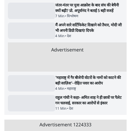
Advertisement
जनता का 2.32 करोड़ रोज़ाना खर्चः योगी सरकार ने
विज्ञापनों पर उड़ाने में मोदी 3.0 को भी पीछे छोड़ा
7 Min
•
उत्तर प्रदेश
•
नेशनल ब्यूरो
उलटबांसीः राष्ट्र के चरित्र की मरम्मत जारी है
11 Min
•
व्यंग्य/उलटबाँसी
•
मुकेश कुमार
भागवत बोले- 'जेन ज़ी पर आँख मूंदकर भरोसा,
आंदोलन देश-विरोधी नहीं'; अतुल लिमये बोले थे-
'एंटी नेशनल'
6 Min
•
देश
•
नेशनल ब्यूरो
अतीक अहमद के बेटे अबान अहमद की सड़क हादसे
में मौत, जेल में बंद भाई से मिलने जा रहे थे