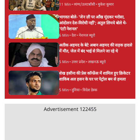
झारखंड प्रोटेस्ट: तबीयत बिगड़ने पर छात्र अस्पताल में
भर्ती; AISA भी हुई प्रोटेस्ट में शामिल
6 Min
•
झारखंड
SC-ST आरक्षण में क्रीमी लेयर क्यों नहीं? केंद्र ने
सुप्रीम कोर्ट में बताया कारण
5 Min
•
देश
ताजा वीडियो