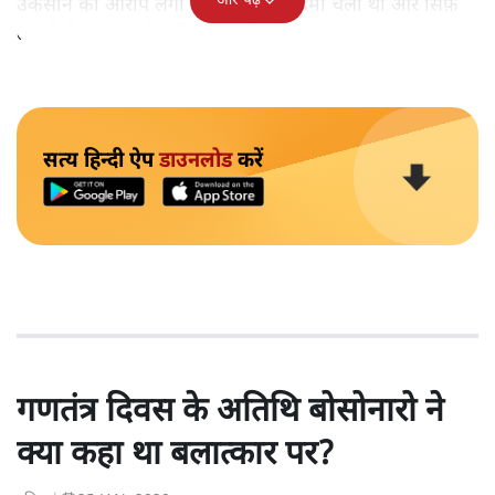
और पढ़ें
उकसाने का आरोप लगा था, उन पर मुक़दमा चला था और सिर्फ़
तकनीकी कारणों से उन्हें सज़ा नहीं हुई थी।
सत्य हिन्दी ऐप
डाउनलोड
करें
गणतंत्र दिवस के अतिथि बोसोनारो ने
क्या कहा था बलात्कार पर?