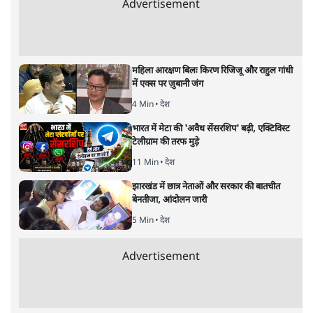
विचार
|
डॉ. वेद प्रताप वैदिक
|
17 NOV, 2019
डॉ. वेद प्रताप वैदिक
यह बहुत अच्छा हुआ कि देश की सभी महिलाओं के लिए अब समान
अधिकार के दरवाजे खोलने की मांग उठी है। भगवान की आराधना में
भेद-भाव पैदा करने वाली कोई भी परंपरा कोरे पाखंड के अलावा कुछ
नहीं है। सभी धर्मों के ठेकेदारों को चाहिए कि वे अपने अनुयायियों को
इन पाखंडों से मुक्त करें। यह, अदालतों का नहीं, उनका फर्ज है।
10 से 50 साल की
महिलाएँ सबरीमला मंदिर के अंदर जा सकती हैं
या नहीं, इस मुद्दे पर अब सर्वोच्च न्यायालय के 7 जजों की बेंच
अपना फ़ैसला देगी। पिछले साल पांच जजों की बेंच ने महिलाओं
को मंदिर में प्रवेश करने की अनुमति दी थी। इस फ़ैसले के ख़िलाफ़