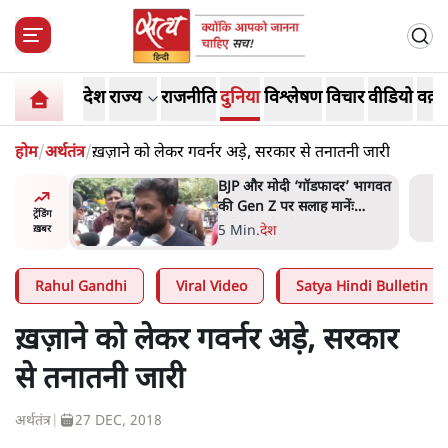
देश
राज्य
राजनीति
दुनिया
विश्लेषण
विचार
वीडियो
वक़्त
होम
/
अर्थतंत्र
/
ख़ज़ाने को लेकर गवर्नर अड़े, सरकार से तनातनी जारी
ं, पूरी दाल
BJP और मोदी ‘गॉडफादर’ भागवत
रबाद कर
की Gen Z पर सलाह मानेंः
ट्रेंडिंग
अभिजीत दिपके
5 Min
.
देश
ख़बर
Rahul Gandhi
Viral Video
Satya Hindi Bulletin
ख़ज़ाने को लेकर गवर्नर अड़े, सरकार
से तनातनी जारी
अर्थतंत्र
|
27 DEC, 2018