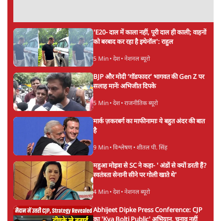
Advertisement
महिला आरक्षण बिलः किरण रिजिजू और राहुल गांधी
में एक्स पर ज़ुबानी जंग
4 Min
•
देश
भारत में मेटा की 'अवैध सेंसरशिप' बढ़ी, एक्टिविस्ट
टेलीग्राम की तरफ मुड़े
11 Min
•
देश
झारखंड में छात्र नेताओं और सरकार की बातचीत
बेनतीजा, आंदोलन जारी
5 Min
•
देश
Advertisement