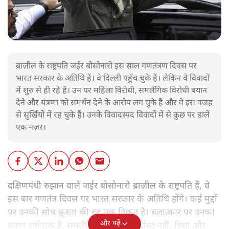
ब्राज़ील के राष्ट्रपति जईर बोसोनारो इस साल गणतंत्रण दिवस पर
भारत सरकार के अतिथि हैं। वे दिल्ली पहुँच चुके हैं। लेकिन वे विवादों
में शुरु से ही रहे हैं। उन पर महिला विरोधी, समलैंगिक विरोधी बयान
देने और यंत्रणा को समर्थन देने के आरोप लग चुके हैं और वे इस वजह
से सुर्खियोें में रह चुके हैं। उनके विवादस्पद विवादों में से कुछ पर डालें
एक नज़र।
दक्षिणपंथी रुझान वाले जईर बोसोनारो ब्राज़ील के राष्ट्रपति हैं, वे
इस बार गणतंत्र दिवस पर भारत सरकार के अतिथि होंगे। कई मुद्दों
पर उनकी सोच क्रूरता की हद तक विकृत है। बलात्कार पर उनका
और पढ़ें
बयान शर्मनाक है, समलैंगिक लोग उन्हें बर्दाश्त नहीं, हिंसा और