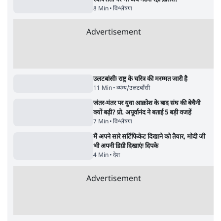
गांधी के उतरते ही बैकफुट पर Yogi Govt?
बजे की ख़बरें
सर्वाधिक पढ़ी गयी खबरें
भागवत बोले- 'जेन ज़ी पर आँख मूंदकर भरोसा,
आंदोलन देश-विरोधी नहीं'; अतुल लिमये बोले थे-
'एंटी नेशनल'
6 Min
•
देश
•
नेशनल ब्यूरो
UPI पर प्रस्तावित शुल्क के पीछे ट्रंप का दबाव?
वीजा-मास्टरकार्ड को फायदा पहुँचाने की चर्चा
6 Min
•
विश्लेषण
•
नेशनल ब्यूरो
Advertisement