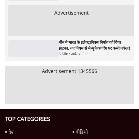
स्वायत्तता पर भी अब मंडरा रहा ख़तरा?
8 Min
•
विश्लेषण
Advertisement
उलटबांसीः राष्ट्र के चरित्र की मरम्मत जारी है
11 Min
•
व्यंग्य/उलटबाँसी
जंतर-मंतर पर युवा आक्रोश के बाद संघ की बेचैनी
क्यों बढ़ी? प्रो. अपूर्वानंद ने बताईं 5 बड़ी वजहें
7 Min
•
विश्लेषण
मैं अपने सारे सर्टिफिकेट दिखाने को तैयार, मोदी जी
भी अपनी डिग्री दिखाएंः दिपके
4 Min
•
देश
Advertisement