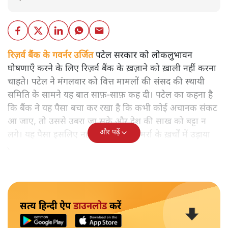
रिज़र्व बैंक के गवर्नर उर्जित
पटेल सरकार को लोकलुभावन
घोषणाएँ करने के लिए रिज़र्व बैंक के ख़ज़ाने को ख़ाली नहीं करना
चाहते। पटेल ने मंगलवार को वित्त मामलों की संसद की स्थायी
समिति के सामने यह बात साफ़-साफ़ कह दी। पटेल का कहना है
कि बैंक ने यह पैसा बचा कर रखा है कि कभी कोई अचानक संकट
आ जाए, तो उससे उबरा जा सके और देश की साख को बट्टा न
और पढ़ें
लगे। यह पैसा इसलिए नहीं है कि इसे रोज़मर्रा के ख़र्चों में उड़ाया
जाए।
सत्य हिन्दी ऐप
डाउनलोड
करें