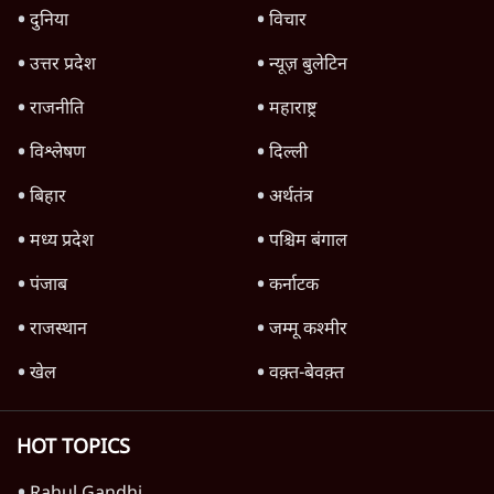
'महाराष्ट्र में गैर बीजेपी वोटरों के नामों को काटने की
बड़ी साज़िश'- रोहित पवार का आरोप
4 Min
•
महाराष्ट्र
पीएम केयर्स फंडः मार्च 2023 के बाद कोई हिसाब-
किताब नहीं, द हिन्दू की पड़ताल
4 Min
•
देश
Advertisement
1224333
अर्थतंत्र
पेट्रोल-डीजल सस्ता क्यों नहीं? | Crude Oil सस्ता,
फिर Petrol Price कम क्यों नहीं? Ashutosh
Analysis
अर्थतंत्र