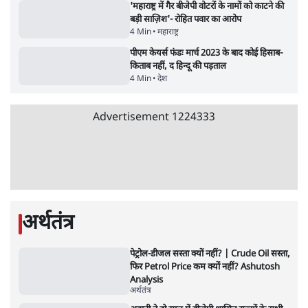
'E20- दाल में काला नहीं, पूरी दाल ही काली; वाहनों
को बरबाद कर रहा है इथेनॉल': राहुल
5 Min
•
देश
•
नेशनल ब्यूरो
BJP और मोदी ‘गॉडफादर’ भागवत की Gen Z पर
सलाह मानेंः अभिजीत दिपके
5 Min
•
देश
•
राजनीतिक ब्यूरो
मार्क ज़करबर्ग का माफीनामाः ये बहुत अंदर की बात
है
9 Min
•
विश्लेषण
•
शीतल पी. सिंह
महुआ मोइत्रा से SC ने कहा- ' अंडों से क्यों डरती हैं?
स्वतंत्रता सेनानी सीने पर गोली खाते थे'
4 Min
•
देश
•
नेशनल ब्यूरो
Abhijeet Dipke Press Conference: CJP