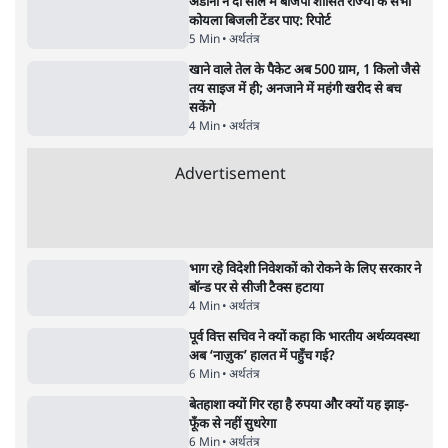
का 'Kya Bolti Public' अभियान, चुनाव नहीं
लड़ेगी CJP!
दिल्ली
•
सत्य ब्यूरो
Advertisement
122455
पाठकों की पसन्द
जनता का 2.32 करोड़ रोज़ाना खर्चः योगी सरकार ने
विज्ञापनों पर उड़ाने में मोदी 3.0 को भी पीछे छोड़ा
7 Min
•
उत्तर प्रदेश
शिक्षा संस्थान ‘विद्यार्थी’ नहीं, ‘अनुयायी’ तैयार कर
रहे, राहुल गांधी के बयान से छिड़ी नई बहस
6 Min
•
वक़्त-बेवक़्त
क्या 95 साल पुराने भारतीय सांख्यिकी संस्थान की