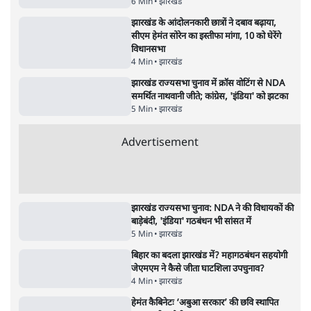
उलटबांसीः राष्ट्र के चरित्र की मरम्मत जारी है
11 Min
•
व्यंग्य/उलटबाँसी
•
मुकेश कुमार
भागवत बोले- 'जेन ज़ी पर आँख मूंदकर भरोसा,
आंदोलन देश-विरोधी नहीं'; अतुल लिमये बोले थे-
'एंटी नेशनल'
6 Min
•
देश
•
नेशनल ब्यूरो
अतीक अहमद के बेटे अबान अहमद की सड़क हादसे
में मौत, जेल में बंद भाई से मिलने जा रहे थे
5 Min
•
उत्तर प्रदेश
•
लखनऊ ब्यूरो
शेख हसीना की प्रेस कॉन्फ्रेंस में शामिल हुए क्रिकेटर
शाकिब अल हसन के घर पर पेट्रोल बम से हमला
5 Min
•
दुनिया
•
विदेश डेस्क
Advertisement
122455