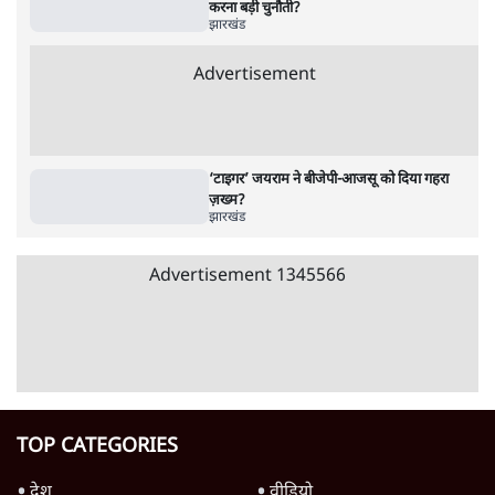
पाठकों की पसन्द
जनता का 2.32 करोड़ रोज़ाना खर्चः योगी सरकार ने
विज्ञापनों पर उड़ाने में मोदी 3.0 को भी पीछे छोड़ा
7 Min
•
उत्तर प्रदेश
शिक्षा संस्थान ‘विद्यार्थी’ नहीं, ‘अनुयायी’ तैयार कर
रहे, राहुल गांधी के बयान से छिड़ी नई बहस
6 Min
•
वक़्त-बेवक़्त
क्या 95 साल पुराने भारतीय सांख्यिकी संस्थान की
स्वायत्तता पर भी अब मंडरा रहा ख़तरा?
8 Min
•
विश्लेषण
Advertisement