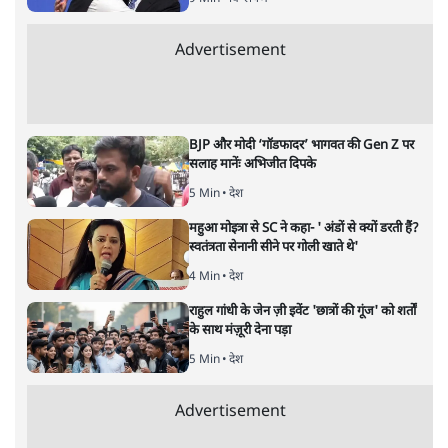
अनन्त मित्तल
यह बजट नीतिगत नतीजों से ज़्यादा घोषणाओं पर टिका क्यों दिखता
है? आंकड़ों, ज़मीनी हकीकत और वादों के बीच घोषणा-प्रधान बजट
की आलोचनात्मक पड़ताल।
केंद्रीय वित्तमंत्री निर्मला सीतारमण द्वारा
संसद में प्रस्तुत साल
2026—27 का केंद्रीय बजट बीजेपी और प्रधानमंत्री नरेंद्र मोदी
द्वारा साल 2014 में जारी घोषणा पत्र की तरह वायदों का पुलिंदा
है। बजट में अधिकांश योजनाओं का साल—दो साल में तो
अर्थव्यवस्था पर कोई असर दिखता प्रतीत नहीं होता। इसकी वजह
दुर्लभ खनिज गलियारे से लेकर नए जलमार्गों के विकास तक
लगभग सभी बड़ी परियोजनाओं के लागू होने की अवधि खासी लंबी