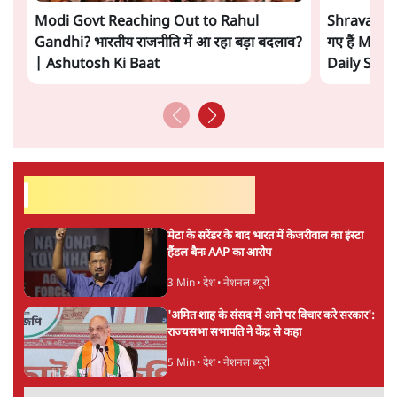
सत्य हिन्दी ऐप
डाउनलोड
करें
अनन्त मित्तल
लेखक वरिष्ठ पत्रकार हैं एवं 'अमेरिकी इतिहास की रूपरेखा' पुस्तक के
अनुवादक हैं।
अनन्त मित्तल
की और स्टोरी पढ़ें
अगली खबर लोड हो रही है...