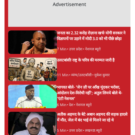
ताजा खबरें
'E20- दाल में काला नहीं, पूरी दाल ही काली; वाहनों
को बरबाद कर रहा है इथेनॉल': राहुल
5 Min
•
देश
UPI पर प्रस्तावित शुल्क के पीछे ट्रंप का दबाव?
वीजा-मास्टरकार्ड को फायदा पहुँचाने की चर्चा
6 Min
•
विश्लेषण
मार्क ज़करबर्ग का माफीनामाः ये बहुत अंदर की बात
है
9 Min
•
विश्लेषण
Advertisement
BJP और मोदी ‘गॉडफादर’ भागवत की Gen Z पर
सलाह मानेंः अभिजीत दिपके