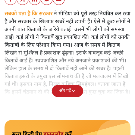
सबको पता है कि सरकार
ने मीडिया को पूरी तरह नियंत्रित कर रखा
है और सरकार के खिलाफ खबरें नहीं छपती हैं। ऐसे में कुछ लोगों ने
अपनी बात किताबों के जरिये बताई। उसमें भी लोगों को समस्या
आई। कई लोगों ने किताबें खुद प्रकाशित कीं। कई लोगों को उनकी
किताबों के लिए परेशान किया गया। आज के समय में किताब
लिखने से मुश्किल है प्रकाशक ढूंढ़ना। इसके बावजूद कई अच्छी
किताबें आई हैं। स्वप्रकाशित और नये अनजाने प्रकाशकों की भी।
लेकिन हाल के समय में दो किताबें नहीं आने की खबर है। पहली
किताब इसरो के प्रमुख एस सोमनाथ की है जो मलयालम में लिखी
गई थी। इसका नाम है, निलवु कुडिचा सिमहंगल। बताया जाता है
और पढ़ें
कि इसमें चंद्रयान दो की नाकामी से संबंधित कुछ चूक का जिक्र है।
सत्य हिन्दी ऐप
डाउनलोड
करें