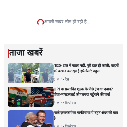
सतीश झा समकालीन भारतीय भाषाई लेखन के सबसे सूक्ष्म,
विश्लेषणात्मक और मानवीय स्वरों में से एक हैं। शिक्षा, समाज,
संस्कृति और भाषा पर उनकी दृष्टि गहरी और साफ़ है। उनकी शैली—
सरल भाषा में जटिल प्रश्नों को खोलने की—उन्हें आज के
हिंदी‑हिंदुस्तानी लेखन में एक विशिष्ट स्थान देती है।
सतीश झा
की और स्टोरी पढ़ें
नतीजों पर परदे डालता घोषणा प्रधान
बजट!
अर्थतंत्र
|
अनन्त मित्तल
|
1 FEB, 2026