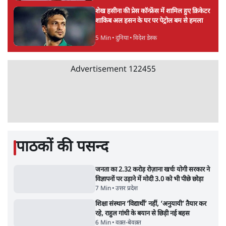
5 Min
•
देश
महुआ मोइत्रा से SC ने कहा- ' अंडों से क्यों डरती हैं?
स्वतंत्रता सेनानी सीने पर गोली खाते थे'
4 Min
•
देश
राहुल गांधी के जेन ज़ी इवेंट 'छात्रों की गूंज' को शर्तों
के साथ मंज़ूरी देना पड़ा
5 Min
•
देश
Advertisement
झारखंड प्रोटेस्ट: तबीयत बिगड़ने पर छात्र अस्पताल में
भर्ती; AISA भी हुई प्रोटेस्ट में शामिल
6 Min
•
झारखंड
SC-ST आरक्षण में क्रीमी लेयर क्यों नहीं? केंद्र ने
सुप्रीम कोर्ट में बताया कारण