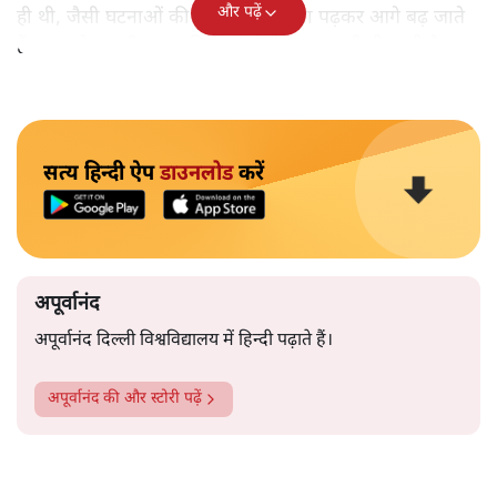
और पढ़ें
ही थी, जैसी घटनाओं की खबर हम रोज़ाना पढ़कर आगे बढ़ जाते
हैं।भारत के तक़रीबन हर हिस्से से ऐसी खबर आती ही रहती है।
सत्य हिन्दी ऐप
डाउनलोड
करें
अपूर्वानंद
अपूर्वानंद दिल्ली विश्वविद्यालय में हिन्दी पढ़ाते हैं।
अपूर्वानंद
की और स्टोरी पढ़ें