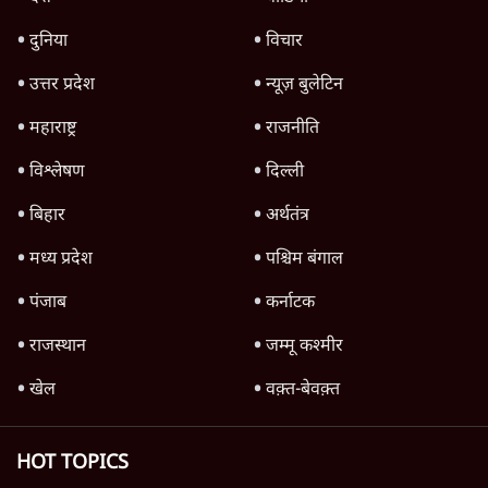
उलटबांसीः राष्ट्र के चरित्र की मरम्मत जारी है
11 Min
•
व्यंग्य/उलटबाँसी
जंतर-मंतर पर युवा आक्रोश के बाद संघ की बेचैनी
क्यों बढ़ी? प्रो. अपूर्वानंद ने बताईं 5 बड़ी वजहें
7 Min
•
विश्लेषण
मैं अपने सारे सर्टिफिकेट दिखाने को तैयार, मोदी जी
भी अपनी डिग्री दिखाएंः दिपके
4 Min
•
देश
Advertisement
'महाराष्ट्र में गैर बीजेपी वोटरों के नामों को काटने की
बड़ी साज़िश'- रोहित पवार का आरोप
4 Min
•
महाराष्ट्र
राहुल गांधी ने कहा- अमित शाह ने ही छात्रों पर पैलेट
गन चलवाई, सरकार का आरोपों से इंकार
11 Min
•
देश