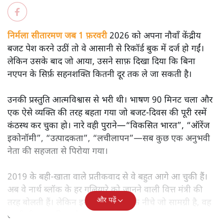
सतीश झा
मोदी सरकार का बजट 2026 बड़े बदलाव का वादा करता दिखता है,
लेकिन क्या वह देहलीज़ पार कर पाया? नीतिगत झिझक, अधूरे सुधार
और ठहरे फैसलों के बीच बजट की आलोचनात्मक समीक्षा पढ़िए।
निर्मला सीतारमण जब 1 फ़रवरी
2026 को अपना नौवाँ केंद्रीय
बजट पेश करने उठीं तो वे आसानी से रिकॉर्ड बुक में दर्ज हो गईं।
लेकिन उसके बाद जो आया, उसने साफ़ दिखा दिया कि बिना
नएपन के सिर्फ़ सहनशक्ति कितनी दूर तक ले जा सकती है।
उनकी प्रस्तुति आत्मविश्वास से भरी थी। भाषण 90 मिनट चला और
एक ऐसे व्यक्ति की तरह बहता गया जो बजट‑दिवस की पूरी रस्में