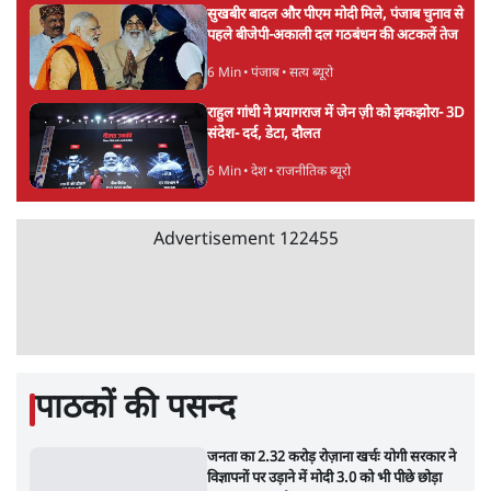
Advertisement
जेन-ज़ी के लिए नहीं, संघ की राजनैतिक हेजेमनी
बचाने आए हैं मोहन भागवत!
14 Min
•
विमर्श
होर्मुज समझौते के करीब पहुँचे ईरान-ओमान, लेकिन
स्ट्रेट को खोलने के लिए तेहरान ने रखी कड़ी शर्तें
8 Min
•
दुनिया
BJP-RSS की वजह से राहुल के प्रयागराज
'Chhatron Ki Goonj' कार्यक्रम में उमड़ी युवाओं
की भारी भीड़
1 Min
•
विश्लेषण
Advertisement