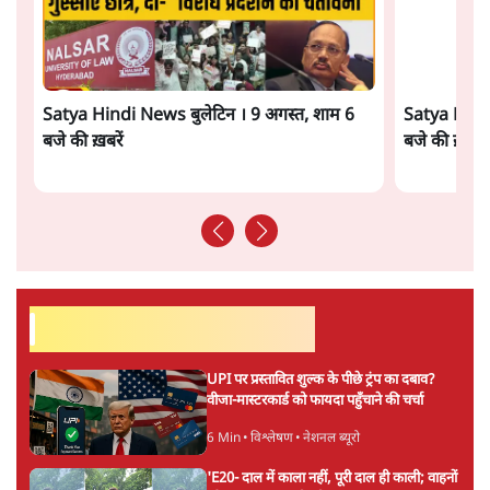
किसी दीर्घकालिक रणनीतिक दूरदृष्टि की पराकाष्ठा कम, और
परिस्थितियों के दबाव में लिया गया एक तेज़ निर्णय अधिक लगता
और पढ़ें
है।
सत्य हिन्दी ऐप
डाउनलोड
करें
सतीश झा
सतीश झा समकालीन भारतीय भाषाई लेखन के सबसे सूक्ष्म,
विश्लेषणात्मक और मानवीय स्वरों में से एक हैं। शिक्षा, समाज,
संस्कृति और भाषा पर उनकी दृष्टि गहरी और साफ़ है। उनकी शैली—
सरल भाषा में जटिल प्रश्नों को खोलने की—उन्हें आज के
हिंदी‑हिंदुस्तानी लेखन में एक विशिष्ट स्थान देती है।
सतीश झा
की और स्टोरी पढ़ें