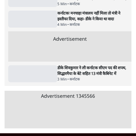
राहुल गांधी ने प्रयागराज में जेन ज़ी को झकझोरा- 3D
संदेश- दर्द, डेटा, दौलत
6 Min
•
देश
•
राजनीतिक ब्यूरो
Advertisement
122455
पाठकों की पसन्द
जनता का 2.32 करोड़ रोज़ाना खर्चः योगी सरकार ने
विज्ञापनों पर उड़ाने में मोदी 3.0 को भी पीछे छोड़ा
7 Min
•
उत्तर प्रदेश
शिक्षा संस्थान ‘विद्यार्थी’ नहीं, ‘अनुयायी’ तैयार कर
रहे, राहुल गांधी के बयान से छिड़ी नई बहस
6 Min
•
वक़्त-बेवक़्त