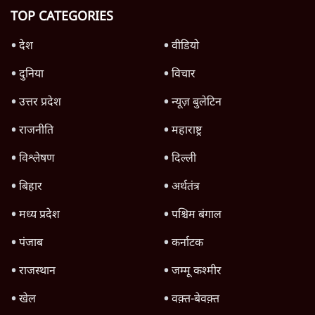
क्या 95 साल पुराने भारतीय सांख्यिकी संस्थान की
स्वायत्तता पर भी अब मंडरा रहा ख़तरा?
8 Min
•
विश्लेषण
Advertisement
उलटबांसीः राष्ट्र के चरित्र की मरम्मत जारी है
11 Min
•
व्यंग्य/उलटबाँसी
Parliament LIVE | हंगामे के बीच फिर शुरू हुई
संसद | 2 Bills Today
दिल्ली
जंतर-मंतर पर युवा आक्रोश के बाद संघ की बेचैनी
क्यों बढ़ी? प्रो. अपूर्वानंद ने बताईं 5 बड़ी वजहें
7 Min
•
विश्लेषण
Advertisement