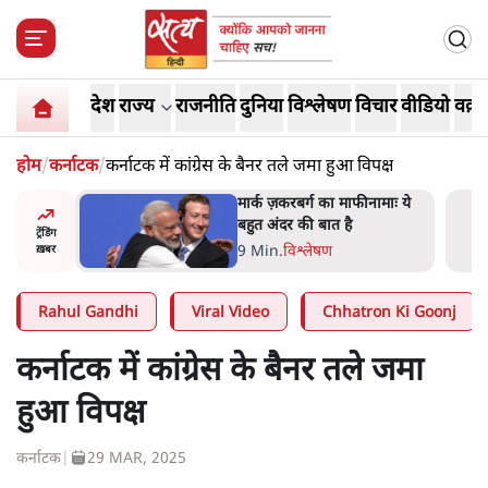
देश
राज्य
राजनीति
दुनिया
विश्लेषण
विचार
वीडियो
वक़्त
होम
/
कर्नाटक
/
कर्नाटक में कांग्रेस के बैनर तले जमा हुआ विपक्ष
नामाः ये
झारखंड में छात्र नेताओं और
सरकार की बातचीत बेनतीजा,
ट्रेंडिंग
आंदोलन जारी
5 Min
.
देश
ख़बर
Rahul Gandhi
Viral Video
Chhatron Ki Goonj
कर्नाटक में कांग्रेस के बैनर तले जमा
हुआ विपक्ष
कर्नाटक
|
29 MAR, 2025