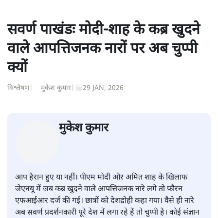
1984 से अमर उजाला, चौथी दुनिया, इंडिया टुडे, समय सूत्रधार,
स्वतंत्र भारत, दैनिक जागरण आदि में 1993 तक लगातार रिपोर्टिंग
की। इसके बाद पारिवारिक व्यवसाय में क़रीब दो दशक गुज़ारने के
बाद पत्रकारिता में पुनर्वापसी को प्रयासरत। बीच में 2010-11 में
'समकाल' पाक्षिक समाचार पत्रिका का क़रीब एक वर्ष प्रकाशन किया
।
शीतल पी. सिंह
की और स्टोरी पढ़ें
सवर्ण पाखंडः मोदी-शाह के कब्र खुदने
वाले आपत्तिजनक नारों पर अब चुप्पी
क्यों