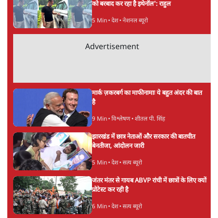
अगली खबर लोड हो रही है...
ताजा खबरें
अगस्त क्रांति आंदोलन में जनता की एकजुटता कायम
रहती तो देश का विभाजन संभव नहीं था!
16 Min
•
विचार
NALSAR दीक्षांत समारोह के मुख्य अतिथि के रूप
में CJI सूर्यकांत का छात्रों ने किया विरोध
6 Min
•
तेलंगाना
ईरान ने जारी किया मुजतबा खामेनेई का वीडियो;
स्वास्थ्य पर इसराइली मीडिया में चल रही थीं अफवाहें
7 Min
•
दुनिया