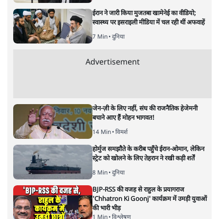
मुकेश कुमार
लेखक सत्यहिंदी के संपादक हैं।
मुकेश कुमार
की और स्टोरी पढ़ें
भारत–यूरोप संवाद: दूरदर्शी रणनीति या
हालात से उपजा मोड़?