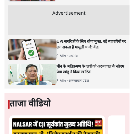
विश्लेषण
|
सतीश झा
|
29 JAN, 2026
भारत ईयू मुक्त व्यापार समझौताः ईयू अध्यक्ष उर्सुला वॉन डेर लेयेन और
पीएम मोदी
सतीश झा
भारत-यूरोपीय संघ मुक्त व्यापार समझौताः क्या यूरोप की ओर भारत
का झुकाव एक लंबा रणनीतिक नज़रिया है या वैश्विक दबावों और
अमेरिकी अनिश्चितता की वजह से उठाया गया एक कदम है? वरिष्ठ
पत्रकार सतीश झा का आकलनः
कूटनीति में समय ही सबसे
बड़ा कारक होता है। भारत का यूरोप की
ओर ताज़ा झुकाव—जिसका ठोस रूप हाल ही में संपन्न भारत–
यूरोपीय संघ मुक्त व्यापार समझौते (एफ़टीए) में दिखाई देता है—