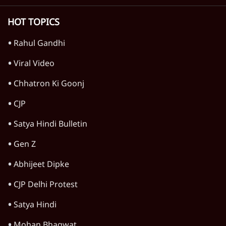
मैं अपने सारे सर्टिफिकेट दिखाने को तैयार, मोदी जी
भी अपनी डिग्री दिखाएंः दिपके
4 Min
•
देश
'महाराष्ट्र में गैर बीजेपी वोटरों के नामों को काटने की
बड़ी साज़िश'- रोहित पवार का आरोप
4 Min
•
महाराष्ट्र
Advertisement
1224333
कर्नाटक
कर्नाटक मंत्रिमंडल विस्तार: कांग्रेस में बवाल, इस्तीफ़ों
की घोषणा; CM असंतुष्टों को मनाने में जुटे
5 Min
•
कर्नाटक