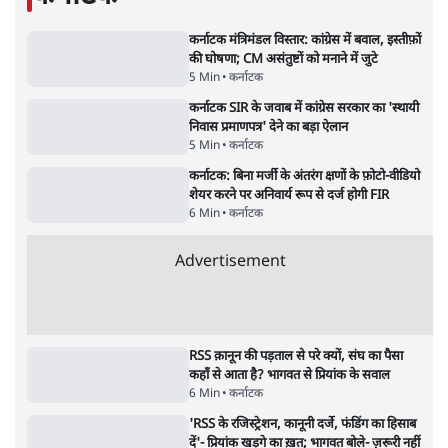
Advertisement
मार्क ज़करबर्ग का माफीनामाः ये बहुत अंदर की बात
है
9 Min
•
विश्लेषण
•
शीतल पी. सिंह
झारखंड में छात्र नेताओं और सरकार की बातचीत
बेनतीजा, आंदोलन जारी
5 Min
•
देश
•
सत्य ब्यूरो
जंतर मंतर से गायब ABVP रांची में छात्रों के लिए क्यों
प्रोटेस्ट कर रही है
6 Min
•
देश
•
सत्य ब्यूरो
सुखबीर बादल और पीएम मोदी मिले, पंजाब चुनाव से
पहले बीजेपी-अकाली दल गठबंधन की अटकलें तेज
6 Min
•
पंजाब
•
सत्य ब्यूरो