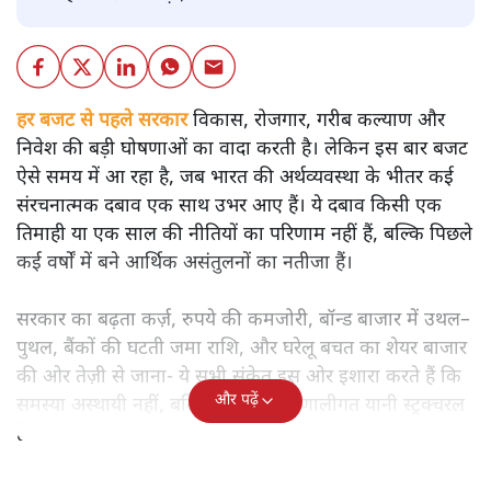
बजट
शीतल पी. सिंह
बजट से पहले भारत की अर्थव्यवस्था की चमकदार तस्वीर के पीछे
कौन-से गहरे संकट छिपे हैं? विकास, रोजगार और महंगाई के संकेतों
का गहन विश्लेषण पढ़िए।
हर बजट से पहले सरकार
विकास, रोजगार, गरीब कल्याण और
निवेश की बड़ी घोषणाओं का वादा करती है। लेकिन इस बार बजट
ऐसे समय में आ रहा है, जब भारत की अर्थव्यवस्था के भीतर कई
संरचनात्मक दबाव एक साथ उभर आए हैं। ये दबाव किसी एक