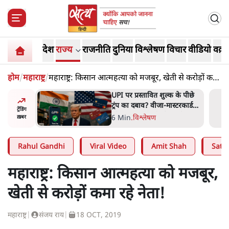
देश
राज्य
राजनीति
दुनिया
विश्लेषण
विचार
वीडियो
वक़्त
होम
/
महाराष्ट्र
/
महाराष्ट्र: किसान आत्महत्या को मजबूर, खेती से करोड़ों कमा
रहे नेता!
 के पीछे
'E20- दाल में काला नहीं, पूरी दाल
्टरकार्ड
ही काली; वाहनों को बरबाद कर
ट्रेंडिंग
र्चा
रहा है इथेनॉल': राहुल
5 Min
.
देश
ख़बर
Rahul Gandhi
Viral Video
Amit Shah
Satya
महाराष्ट्र: किसान आत्महत्या को मजबूर,
खेती से करोड़ों कमा रहे नेता!
महाराष्ट्र
|
संजय राय
|
18 OCT, 2019