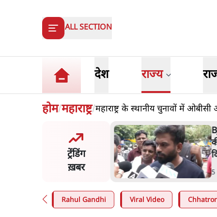
ALL SECTION
देश
राज्य
रा
होम
महाराष्ट्र
महाराष्ट्र के स्थानीय चुनावों में ओबीसी
/
/
BJP और मोदी ‘गॉडफादर’ भागवत
की Gen Z पर सलाह मानेंः अभिजीत
ट्रेंडिंग
दिपके
ख़बर
5 Min
.
देश
Rahul Gandhi
Viral Video
Chhatron