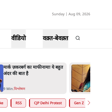
Sunday | Aug 09, 2026
वीडियो
वक़्त-बेवक़्त
महुआ मोइत्रा से SC ने कहा- ' अंडों 
क्यों डरती हैं? स्वतंत्रता सेनानी सीने 
गोली खाते थे'
4 Min
.
देश
ke
RSS
CJP Delhi Protest
Gen Z
Satya Hin