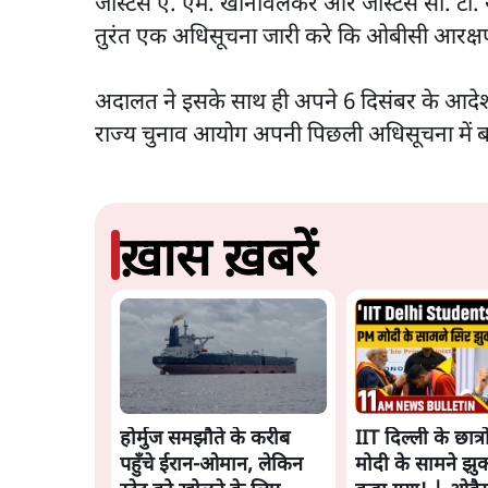
जस्टिस ए. एम. खानविलकर और जस्टिस सी. टी. र
तुरंत एक अधिसूचना जारी करे कि ओबीसी आरक्षण
अदालत ने इसके साथ ही अपने 6 दिसंबर के आदेश 
राज्य चुनाव आयोग अपनी पिछली अधिसूचना में बद
ख़ास ख़बरें
होर्मुज समझौते के करीब
IIT दिल्ली के छात्र
पहुँचे ईरान-ओमान, लेकिन
मोदी के सामने झु