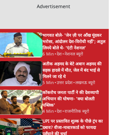
Advertisement
भागवत बोले- 'जेन ज़ी पर आँख मूंदकर
भरोसा, आंदोलन देश-विरोधी नहीं'; अतुल
लिमये बोले थे- 'एंटी नेशनल'
6 Min
•
देश
•
नेशनल ब्यूरो
अतीक अहमद के बेटे अबान अहमद की
सड़क हादसे में मौत, जेल में बंद भाई से
मिलने जा रहे थे
5 Min
•
उत्तर प्रदेश
•
लखनऊ ब्यूरो
कॉकरोच जनता पार्टी ने की देशव्यापी
अभियान की घोषणा- 'क्या बोलती
पब्लिक'
4 Min
•
देश
•
राजनीतिक ब्यूरो
UPI पर प्रस्तावित शुल्क के पीछे ट्रंप का
दबाव? वीजा-मास्टरकार्ड को फायदा
पहुँचाने की चर्चा