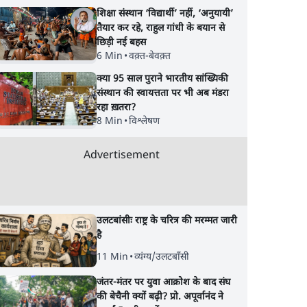
शिक्षा संस्थान ‘विद्यार्थी’ नहीं, ‘अनुयायी’
तैयार कर रहे, राहुल गांधी के बयान से
छिड़ी नई बहस
6 Min
•
वक़्त-बेवक़्त
क्या 95 साल पुराने भारतीय सांख्यिकी
संस्थान की स्वायत्तता पर भी अब मंडरा
रहा ख़तरा?
8 Min
•
विश्लेषण
Advertisement
उलटबांसीः राष्ट्र के चरित्र की मरम्मत जारी
है
11 Min
•
व्यंग्य/उलटबाँसी
जंतर-मंतर पर युवा आक्रोश के बाद संघ
की बेचैनी क्यों बढ़ी? प्रो. अपूर्वानंद ने