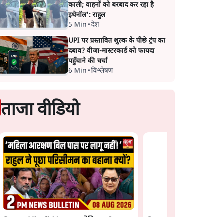
काली; वाहनों को बरबाद कर रहा है
इथेनॉल': राहुल
5 Min
•
देश
UPI पर प्रस्तावित शुल्क के पीछे ट्रंप का
दबाव? वीजा-मास्टरकार्ड को फायदा
पहुँचाने की चर्चा
6 Min
•
विश्लेषण
ताजा वीडियो