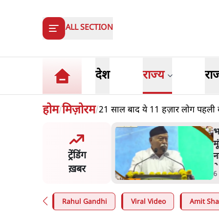
ALL SECTION
देश
राज्य
रा
होम
मिज़ोरम
21 साल बाद ये 11 हज़ार लोग पहली बा
/
/
भागवत बोले- 'जेन ज़ी पर आँख
मूंदकर भरोसा, आंदोलन देश-विरोधी
ट्रेंडिंग
नहीं'; अतुल लिमये बोले थे- 'एंटी
नेशनल'
ख़बर
6 Min
.
देश
Rahul Gandhi
Viral Video
Amit Sh