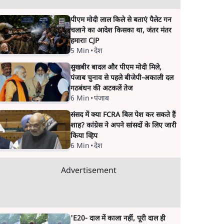
पीएम मोदी लाल किले से बताएं पैलेट गन
चलाने का आदेश किसका था, जंतर मंतर
हमाराः CJP
5 Min
•
देश
सुखबीर बादल और पीएम मोदी मिले,
पंजाब चुनाव से पहले बीजेपी-अकाली दल
गठबंधन की अटकलें तेज
6 Min
•
पंजाब
संसद में क्या FCRA बिल पेश कर सकते हैं
शाह? कांग्रेस ने अपने सांसदों के लिए जारी
किया व्हिप
6 Min
•
देश
Advertisement
'E20- दाल में काला नहीं, पूरी दाल ही