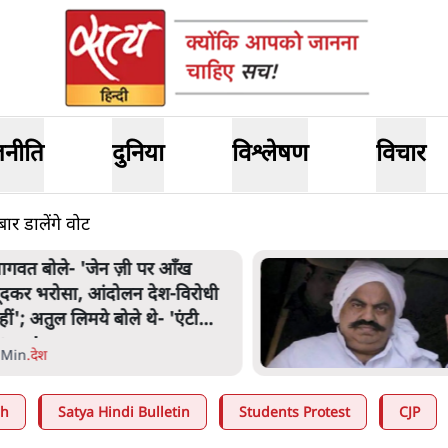
जनीति
दुनिया
विश्लेषण
विचार
र डालेंगे वोट
अतीक अहमद के बेटे अबान अहमद
की सड़क हादसे में मौत, जेल में बंद
भाई से मिलने जा रहे थे
5 Min
.
उत्तर प्रदेश
ah
Satya Hindi Bulletin
Students Protest
CJP