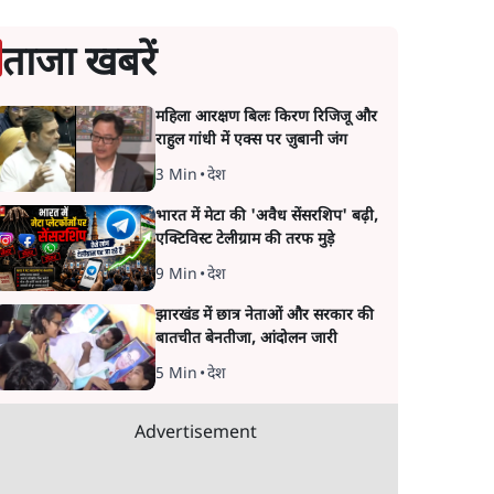
ताजा खबरें
महिला आरक्षण बिलः किरण रिजिजू और
राहुल गांधी में एक्स पर ज़ुबानी जंग
3 Min
•
देश
भारत में मेटा की 'अवैध सेंसरशिप' बढ़ी,
एक्टिविस्ट टेलीग्राम की तरफ मुड़े
9 Min
•
देश
झारखंड में छात्र नेताओं और सरकार की
बातचीत बेनतीजा, आंदोलन जारी
5 Min
•
देश
Advertisement