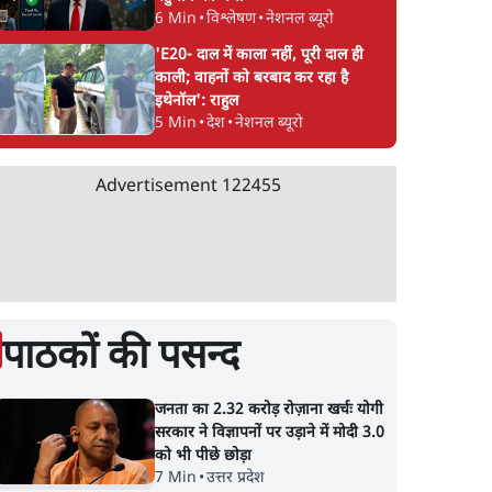
6 Min
•
विश्लेषण
•
नेशनल ब्यूरो
'E20- दाल में काला नहीं, पूरी दाल ही
काली; वाहनों को बरबाद कर रहा है
इथेनॉल': राहुल
5 Min
•
देश
•
नेशनल ब्यूरो
Advertisement
122455
पाठकों की पसन्द
जनता का 2.32 करोड़ रोज़ाना खर्चः योगी
सरकार ने विज्ञापनों पर उड़ाने में मोदी 3.0
को भी पीछे छोड़ा
7 Min
•
उत्तर प्रदेश