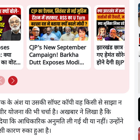
oses
CJP's New September
झारखंड छात्र आंदोल
 क्या
Campaign! Barkha
गए हेमंत सोरेन, सम
ं का वोट
Dutt Exposes Modi
होने देगी BJP?
Govt's Panic! |
Ashutosh
्तक के अंश या उसकी सॉफ्ट कॉपी वह किसी से साझा न
िवीर योजना की भी चर्चा है। अखबार ने लिखा है कि
ा कि आधिकारिक अनुमति ली गई थी या नहीं। उन्होंने
इसी कारण रुका हुआ है।