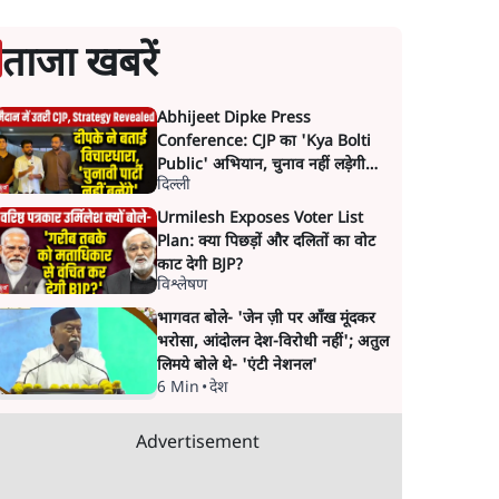
ताजा खबरें
Abhijeet Dipke Press
Conference: CJP का 'Kya Bolti
Public' अभियान, चुनाव नहीं लड़ेगी
दिल्ली
CJP!
Urmilesh Exposes Voter List
Plan: क्या पिछड़ों और दलितों का वोट
काट देगी BJP?
विश्लेषण
भागवत बोले- 'जेन ज़ी पर आँख मूंदकर
भरोसा, आंदोलन देश-विरोधी नहीं'; अतुल
लिमये बोले थे- 'एंटी नेशनल'
6 Min
•
देश
Advertisement