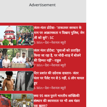
Advertisement
जंतर-मंतर प्रोटेस्ट- 'ताकतवर सरकार के
नाम पर आक्रामकता न दिखाए पुलिस, जेन
जी को सुने': SC
5 Min
•
देश
•
नेशनल ब्यूरो
जंतर मंतर प्रोटेस्ट: 'युवाओं को प्रताड़ित
किया जा रहा है, पर मोदी-शाह में बोलने
की हिम्मत नहीं'- राहुल
7 Min
•
देश
•
नेशनल ब्यूरो
पेंटर प्रशांत की दर्दनाक दास्तान- जंतर
मंतर पर पैलेट गन से 5 नहीं, 6 लोग घायल
हुए
6 Min
•
देश
•
नेशनल ब्यूरो
क्या 95 साल पुराने भारतीय सांख्यिकी
संस्थान की स्वायत्तता पर भी अब मंडरा
रहा ख़तरा?