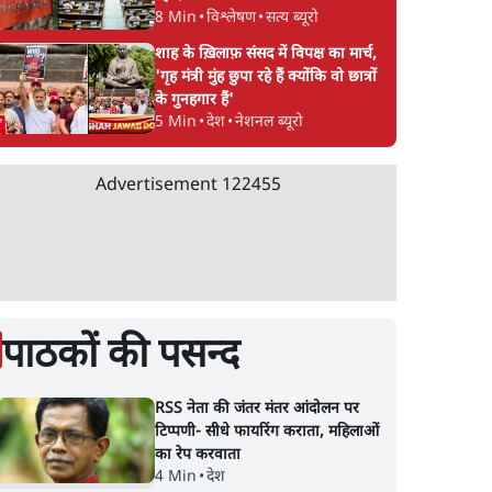
8 Min
•
विश्लेषण
•
सत्य ब्यूरो
शाह के ख़िलाफ़ संसद में विपक्ष का मार्च,
'गृह मंत्री मुंह छुपा रहे हैं क्योंकि वो छात्रों
के गुनहगार हैं'
5 Min
•
देश
•
नेशनल ब्यूरो
Advertisement
122455
पाठकों की पसन्द
RSS नेता की जंतर मंतर आंदोलन पर
टिप्पणी- सीधे फायरिंग कराता, महिलाओं
का रेप करवाता
4 Min
•
देश