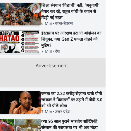
शिक्षा संस्थान ‘विद्यार्थी’ नहीं, ‘अनुयायी’
तैयार कर रहे, राहुल गांधी के बयान से
छिड़ी नई बहस
6 Min
•
वक़्त-बेवक़्त
इंस्टाग्राम पर आरक्षण हटाओ आंदोलन का
शिगूफा, क्या Gen Z एकता तोड़ने की
न: फँस
भागवत बोले- 'जेन ज़ी पर
प्रयागराज छात्रों की गूंज:
मुहिम?
झौता
आँख मूंदकर भरोसा,
राहुल गांधी के Studen
7 Min
•
देश
आंदोलन देश-विरोधी नहीं';
Movement से घबराई
अतुल लिमये बोले थे- 'एंटी
BJP?
Advertisement
नेशनल'
जनता का 2.32 करोड़ रोज़ाना खर्चः योगी
सरकार ने विज्ञापनों पर उड़ाने में मोदी 3.0
को भी पीछे छोड़ा
7 Min
•
उत्तर प्रदेश
क्या 95 साल पुराने भारतीय सांख्यिकी
संस्थान की स्वायत्तता पर भी अब मंडरा