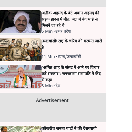
अतीक अहमद के बेटे अबान अहमद की
सड़क हादसे में मौत, जेल में बंद भाई से
मिलने जा रहे थे
5 Min
•
उत्तर प्रदेश
उलटबांसीः राष्ट्र के चरित्र की मरम्मत जारी
है
11 Min
•
व्यंग्य/उलटबाँसी
'अमित शाह के संसद में आने पर विचार
करे सरकार': राज्यसभा सभापति ने केंद्र
से कहा
5 Min
•
देश
Advertisement
कॉकरोच जनता पार्टी ने की देशव्यापी