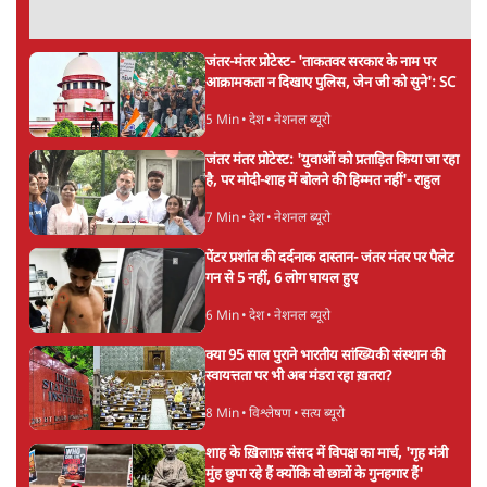
जंतर-मंतर प्रोटेस्ट- 'ताकतवर सरकार के नाम पर
आक्रामकता न दिखाए पुलिस, जेन जी को सुने': SC
5 Min
•
देश
•
नेशनल ब्यूरो
जंतर मंतर प्रोटेस्ट: 'युवाओं को प्रताड़ित किया जा रहा
है, पर मोदी-शाह में बोलने की हिम्मत नहीं'- राहुल
7 Min
•
देश
•
नेशनल ब्यूरो
पेंटर प्रशांत की दर्दनाक दास्तान- जंतर मंतर पर पैलेट
गन से 5 नहीं, 6 लोग घायल हुए
6 Min
•
देश
•
नेशनल ब्यूरो
क्या 95 साल पुराने भारतीय सांख्यिकी संस्थान की
स्वायत्तता पर भी अब मंडरा रहा ख़तरा?
8 Min
•
विश्लेषण
•
सत्य ब्यूरो
शाह के ख़िलाफ़ संसद में विपक्ष का मार्च, 'गृह मंत्री
मुंह छुपा रहे हैं क्योंकि वो छात्रों के गुनहगार हैं'