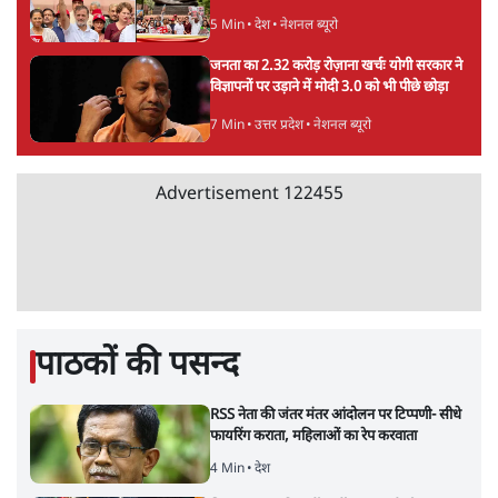
5 Min
•
देश
•
नेशनल ब्यूरो
जनता का 2.32 करोड़ रोज़ाना खर्चः योगी सरकार ने
विज्ञापनों पर उड़ाने में मोदी 3.0 को भी पीछे छोड़ा
7 Min
•
उत्तर प्रदेश
•
नेशनल ब्यूरो
Advertisement
122455
पाठकों की पसन्द
RSS नेता की जंतर मंतर आंदोलन पर टिप्पणी- सीधे
फायरिंग कराता, महिलाओं का रेप करवाता
4 Min
•
देश