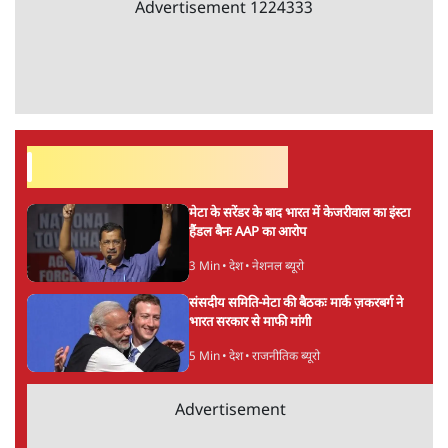
Advertisement
1224333
सर्वाधिक पढ़ी गयी खबरें
मेटा के सरेंडर के बाद भारत में केजरीवाल का इंस्टा
हैंडल बैनः AAP का आरोप
3 Min
•
देश
•
नेशनल ब्यूरो
संसदीय समिति-मेटा की बैठकः मार्क ज़करबर्ग ने
भारत सरकार से माफी मांगी
5 Min
•
देश
•
राजनीतिक ब्यूरो
Advertisement