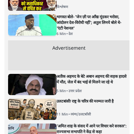
विश्लेषण
भागवत बोले- 'जेन ज़ी पर आँख मूंदकर भरोसा,
आंदोलन देश-विरोधी नहीं'; अतुल लिमये बोले थे-
'एंटी नेशनल'
6 Min
•
देश
Advertisement
अतीक अहमद के बेटे अबान अहमद की सड़क हादसे
में मौत, जेल में बंद भाई से मिलने जा रहे थे
5 Min
•
उत्तर प्रदेश
उलटबांसीः राष्ट्र के चरित्र की मरम्मत जारी है
11 Min
•
व्यंग्य/उलटबाँसी
'अमित शाह के संसद में आने पर विचार करे सरकार':
राज्यसभा सभापति ने केंद्र से कहा