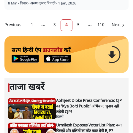
8 Min
•
विचार
•
अरुण कुमार त्रिपाठी
•
1 Jan, 2026
Previous
1
3
4
5
110
Next
More pages
More pages
सत्य हिन्दी ऐप
डाउनलोड
करें
ताजा खबरें
Abhijeet Dipke Press Conference: CJP
का 'Kya Bolti Public' अभियान, चुनाव नहीं
लड़ेगी CJP!
दिल्ली
Urmilesh Exposes Voter List Plan: क्या
पिछड़ों और दलितों का वोट काट देगी BJP?