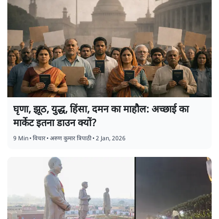
घृणा, झूठ, युद्ध, हिंसा, दमन का माहौल: अच्छाई का
मार्केट इतना डाउन क्यों?
9 Min
•
विचार
•
अरुण कुमार त्रिपाठी
•
2 Jan, 2026