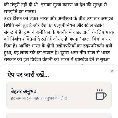
की मंजूरी नहीं दी थी। इसका मुख्य कारण था देश की सुरक्षा से
समझौते का ख़तरा।
उधर टैरिफ को लेकर भारत और अमेरिका के बीच लगातार असहज
स्थिति बनी हुई है और देश का एल्युमीनियम और स्टील उद्योग
संकट में है। ट्रम्प ने अमेरिका के गवर्नेंस में दखलंदाजी के लिए मस्क
को निर्बाध शक्तियाँ दे रखी हैं और उन्हें अपना 'पहला मित्र' करार
दिया है। आख़िर भारत के दोनों उद्योगपतियों का ह्रदयपरिवर्तन क्यों
हुआ, यह लाख टके का सवाल है। दूसरा अगर तीन साल से भारत
सरकार को इस विदेशी कंपनी को भारत में एयरवेज देने से सुरक्षा
को ख़तरा था तो आज क्या वह ख़तरा टल गया है? क्या सरकार
ट्रम्प को खुश करने के लिए स्टारलिंक को इजाजत देगा? भारत
ऐप पर जारी रखें...
ऐप पर जारी रखें...
ऐप पर जारी रखें...
ऐप पर जारी रखें...
ऐप पर जारी रखें...
ऐप पर जारी रखें...
ऐप पर जारी रखें...
Clo
Clo
Clo
Clo
Clo
Clo
Clo
सरकार न भूले कि दो दिन पहले मस्क ने अहंकार भरे स्वर में पोलैंड
के विदेशमंत्री से कहा था कि अगर स्टारलिंक यूक्रेन की संचार सेवा
बेहतर अनुभव
बेहतर अनुभव
बेहतर अनुभव
बेहतर अनुभव
बेहतर अनुभव
बेहतर अनुभव
बेहतर अनुभव
रोक दे तो उस देश का पूरा फ्रंटलाइन सुरक्षा सिस्टम ध्वस्त हो
हर समाचार के बेहतर अनुभव के लिए!
हर समाचार के बेहतर अनुभव के लिए!
हर समाचार के बेहतर अनुभव के लिए!
हर समाचार के बेहतर अनुभव के लिए!
हर समाचार के बेहतर अनुभव के लिए!
हर समाचार के बेहतर अनुभव के लिए!
हर समाचार के बेहतर अनुभव के लिए!
और पढ़ें
जाएगा। साथ ही व्हाइटहाउस में ट्रम्प-जेलेंस्की विवाद के बाद यूक्रेन
की सभी इंटेलिजेंस शेयरिंग रोक दी गयी थी।