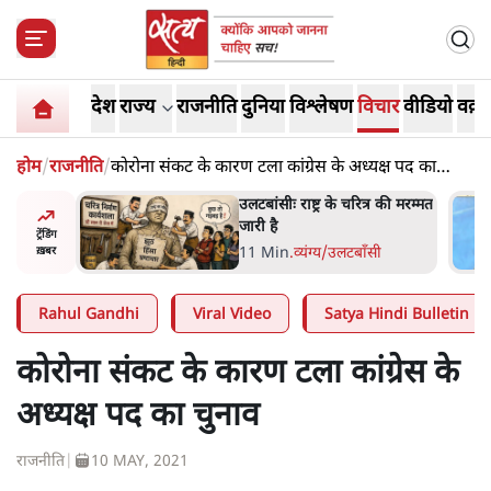
देश
राज्य
राजनीति
दुनिया
विश्लेषण
विचार
वीडियो
वक़्त
होम
/
राजनीति
/
कोरोना संकट के कारण टला कांग्रेस के अध्यक्ष पद का
चुनाव
्र की मरम्मत
भागवत बोले- 'जेन ज़ी पर आँख
मूंदकर भरोसा, आंदोलन देश-
ट्रेंडिंग
विरोधी नहीं'; अतुल लिमये बोले थे-
सी
6 Min
.
देश
ख़बर
'एंटी नेशनल'
Rahul Gandhi
Viral Video
Satya Hindi Bulletin
कोरोना संकट के कारण टला कांग्रेस के
अध्यक्ष पद का चुनाव
राजनीति
|
10 MAY, 2021