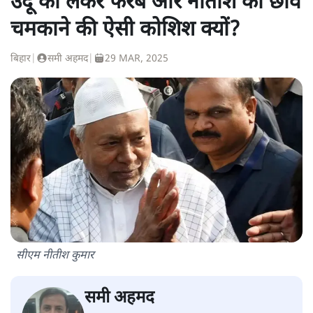
उर्दू को लेकर फरेब और नीतीश की छवि
चमकाने की ऐसी कोशिश क्यों?
बिहार
|
समी अहमद
|
29 MAR, 2025
सीएम नीतीश कुमार
समी अहमद