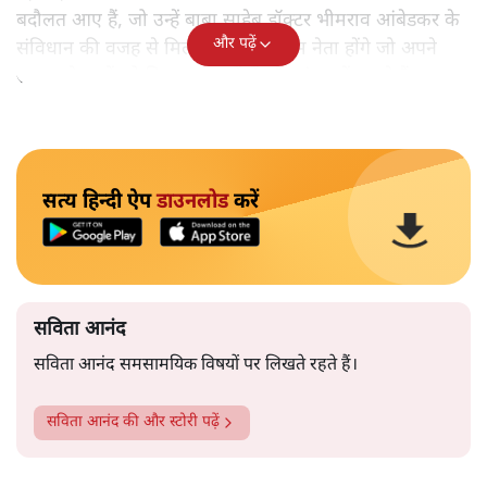
बदौलत आए हैं, जो उन्हें बाबा साहेब डॉक्टर भीमराव आंबेडकर के
और पढ़ें
संविधान की वजह से मिला। ऐसे बहुत कम नेता होंगे जो अपने
समाज के मुद्दों को विधानसभाओं में और संसद में उठाते हैं।
सत्य हिन्दी ऐप
डाउनलोड
करें
सविता आनंद
सविता आनंद समसामयिक विषयों पर लिखते रहते हैं।
सविता आनंद
की और स्टोरी पढ़ें