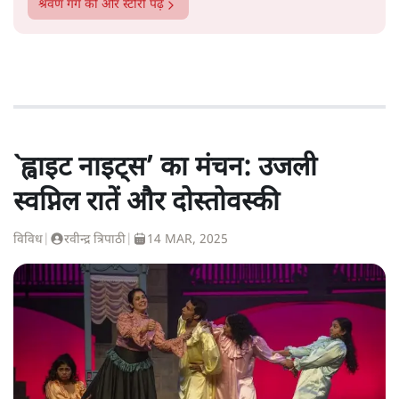
श्रवण गर्ग
की और स्टोरी पढ़ें
`ह्वाइट नाइट्स’ का मंचन: उजली
स्वप्निल रातें और दोस्तोवस्की
विविध
|
रवीन्द्र त्रिपाठी
|
14 MAR, 2025