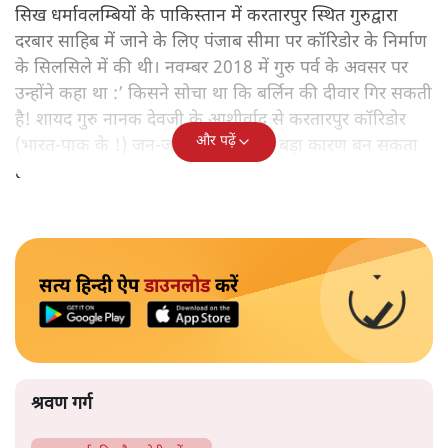
सिख धर्मावलम्बियों के पाकिस्तान में करतारपुर स्थित गुरुद्वारा
दरबार साहिब में जाने के लिए पंजाब सीमा पर कॉरिडोर के निर्माण
के सिलसिले में की थी। नवम्बर 2018 में गुरु पर्व के अवसर पर
उन्होंने कहा था :’ किसने सोचा था कि बर्लिन की दीवार गिर सकती
है! शायद गुरु नानक देवजी के आशीर्वाद से करतारपुर कॉरिडोर
और पढ़ें
(भारत-पाक के !) जन-जन को जोड़ने का बड़ा कारण बन सकता
है!‘
सत्य हिन्दी ऐप
डाउनलोड
करें
श्रवण गर्ग