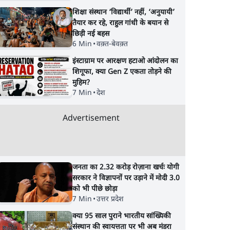
शिक्षा संस्थान ‘विद्यार्थी’ नहीं, ‘अनुयायी’
तैयार कर रहे, राहुल गांधी के बयान से
छिड़ी नई बहस
6 Min
•
वक़्त-बेवक़्त
इंस्टाग्राम पर आरक्षण हटाओ आंदोलन का
शिगूफा, क्या Gen Z एकता तोड़ने की
मुहिम?
7 Min
•
देश
Advertisement
जनता का 2.32 करोड़ रोज़ाना खर्चः योगी
सरकार ने विज्ञापनों पर उड़ाने में मोदी 3.0
को भी पीछे छोड़ा
7 Min
•
उत्तर प्रदेश
क्या 95 साल पुराने भारतीय सांख्यिकी
संस्थान की स्वायत्तता पर भी अब मंडरा