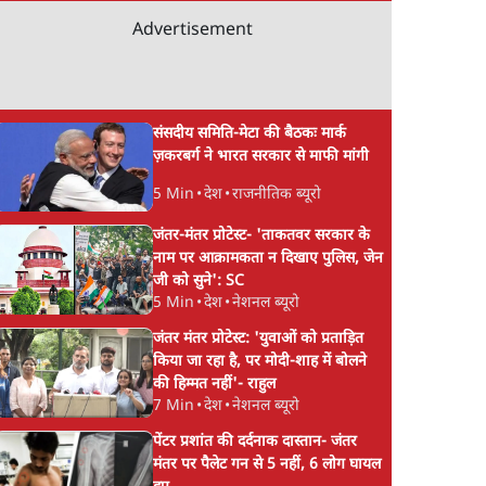
Advertisement
संसदीय समिति-मेटा की बैठकः मार्क
ज़करबर्ग ने भारत सरकार से माफी मांगी
5 Min
•
देश
•
राजनीतिक ब्यूरो
जंतर-मंतर प्रोटेस्ट- 'ताकतवर सरकार के
नाम पर आक्रामकता न दिखाए पुलिस, जेन
जी को सुने': SC
5 Min
•
देश
•
नेशनल ब्यूरो
जंतर मंतर प्रोटेस्ट: 'युवाओं को प्रताड़ित
किया जा रहा है, पर मोदी-शाह में बोलने
की हिम्मत नहीं'- राहुल
7 Min
•
देश
•
नेशनल ब्यूरो
पेंटर प्रशांत की दर्दनाक दास्तान- जंतर
मंतर पर पैलेट गन से 5 नहीं, 6 लोग घायल