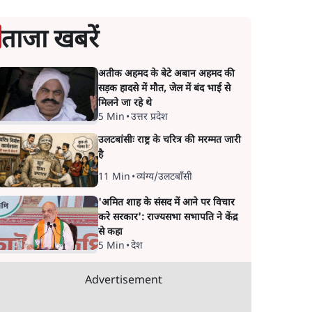
ताजा खबरें
अतीक अहमद के बेटे अबान अहमद की
सड़क हादसे में मौत, जेल में बंद भाई से
मिलने जा रहे थे
5 Min
•
उत्तर प्रदेश
उलटबांसीः राष्ट्र के चरित्र की मरम्मत जारी
है
11 Min
•
व्यंग्य/उलटबाँसी
'अमित शाह के संसद में आने पर विचार
करे सरकार': राज्यसभा सभापति ने केंद्र
से कहा
5 Min
•
देश
Advertisement