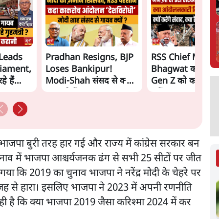
Leads
Pradhan Resigns, BJP
RSS Chief Moha
liament,
Loses Bankipur!
Bhagwat का 'संवा
े हैं
Modi-Shah संसद से क्यों
Gen Z को काउंटर क
hah?
भाग रहे हैं? | Ashutosh
एजेंडा?
भाजपा बुरी तरह हार गई और राज्य में कांग्रेस सरकार बन
ाव में भाजपा आश्चर्यजनक ढंग से सभी 25 सीटों पर जीत
ा कि 2019 का चुनाव भाजपा ने नरेंद्र मोदी के चेहरे पर
जह से हारा। इसलिए भाजपा ने 2023 में अपनी रणनीति
 है कि क्या भाजपा 2019 जैसा करिश्मा 2024 में कर