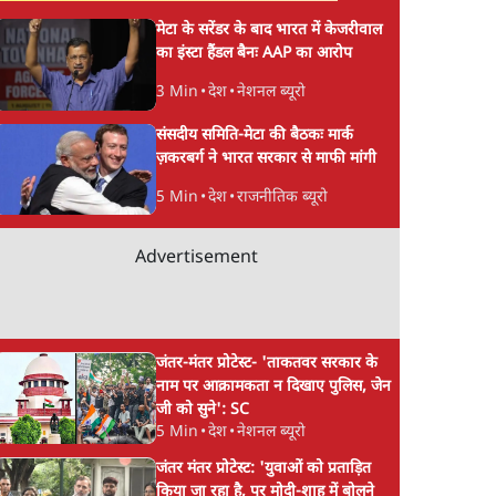
मेटा के सरेंडर के बाद भारत में केजरीवाल
का इंस्टा हैंडल बैनः AAP का आरोप
3 Min
•
देश
•
नेशनल ब्यूरो
संसदीय समिति-मेटा की बैठकः मार्क
ज़करबर्ग ने भारत सरकार से माफी मांगी
5 Min
•
देश
•
राजनीतिक ब्यूरो
Advertisement
जंतर-मंतर प्रोटेस्ट- 'ताकतवर सरकार के
नाम पर आक्रामकता न दिखाए पुलिस, जेन
जी को सुने': SC
5 Min
•
देश
•
नेशनल ब्यूरो
जंतर मंतर प्रोटेस्ट: 'युवाओं को प्रताड़ित
किया जा रहा है, पर मोदी-शाह में बोलने