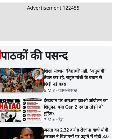
Advertisement
122455
पाठकों की पसन्द
शिक्षा संस्थान ‘विद्यार्थी’ नहीं, ‘अनुयायी’
तैयार कर रहे, राहुल गांधी के बयान से
छिड़ी नई बहस
6 Min
•
वक़्त-बेवक़्त
इंस्टाग्राम पर आरक्षण हटाओ आंदोलन का
शिगूफा, क्या Gen Z एकता तोड़ने की
मुहिम?
7 Min
•
देश
जनता का 2.32 करोड़ रोज़ाना खर्चः योगी
सरकार ने विज्ञापनों पर उड़ाने में मोदी 3.0