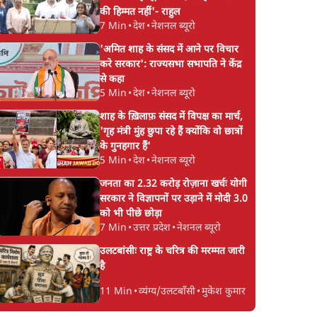
की हिम्मत नहीं'- राहुल
7 Min
•
देश
•
नेशनल ब्यूरो
'अमित शाह के संसद में आने पर विचार
करे सरकार': राज्यसभा सभापति ने केंद्र
से कहा
5 Min
•
देश
•
नेशनल ब्यूरो
शाह के ख़िलाफ़ संसद में विपक्ष का मार्च,
'गृह मंत्री मुंह छुपा रहे हैं क्योंकि वो छात्रों
के गुनहगार हैं'
5 Min
•
देश
•
नेशनल ब्यूरो
जनता का 2.32 करोड़ रोज़ाना खर्चः योगी
सरकार ने विज्ञापनों पर उड़ाने में मोदी 3.0
को भी पीछे छोड़ा
7 Min
•
उत्तर प्रदेश
•
नेशनल ब्यूरो
उलटबांसीः राष्ट्र के चरित्र की मरम्मत जारी
है
11 Min
•
व्यंग्य/उलटबाँसी
•
मुकेश कुमार