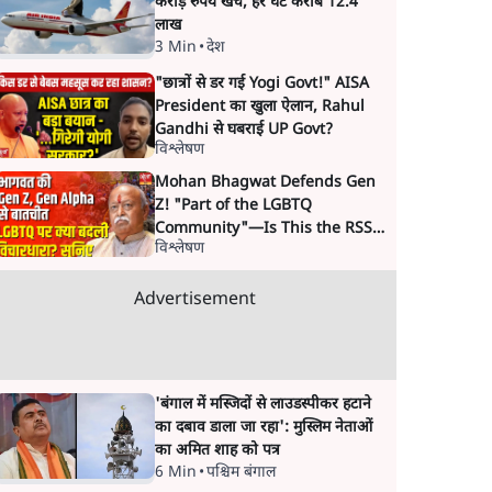
करोड़ रुपये खर्च, हर घंटे करीब 12.4
लाख
3 Min
•
देश
"छात्रों से डर गई Yogi Govt!" AISA
President का खुला ऐलान, Rahul
Gandhi से घबराई UP Govt?
विश्लेषण
Mohan Bhagwat Defends Gen
Z! "Part of the LGBTQ
Community"—Is This the RSS's
विश्लेषण
New Move?
Advertisement
'बंगाल में मस्जिदों से लाउडस्पीकर हटाने
का दबाव डाला जा रहा': मुस्लिम नेताओं
का अमित शाह को पत्र
6 Min
•
पश्चिम बंगाल