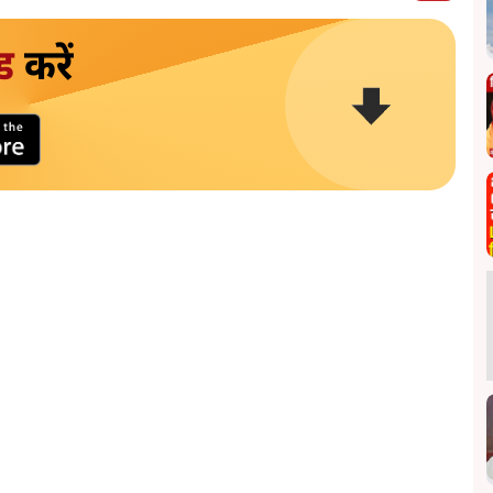
ड
करें