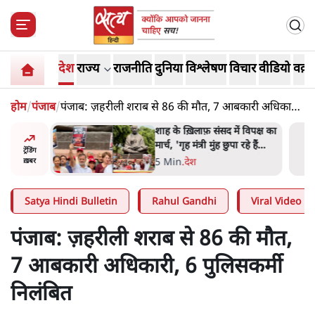
देश
राज्य
राजनीति
दुनिया
विश्लेषण
विचार
वीडियो
वक़्त
होम
/
पंजाब
/
पंजाब: ज़हरीली शराब से 86 की मौत, 7 आबकारी अधिकारी,
6 पुलिसकर्मी निलंबित
रतीय
शाह के ख़िलाफ़ संसद में विपक्ष का
वायत्तता पर
मार्च, 'गृह मंत्री मुंह छुपा रहे हैं
ट्रेंडिंग
ा?
क्योंकि वो छात्रों के गुनहगार हैं'
5 Min
.
देश
ख़बर
Satya Hindi Bulletin
Rahul Gandhi
Viral Video
पंजाब: ज़हरीली शराब से 86 की मौत,
7 आबकारी अधिकारी, 6 पुलिसकर्मी
निलंबित