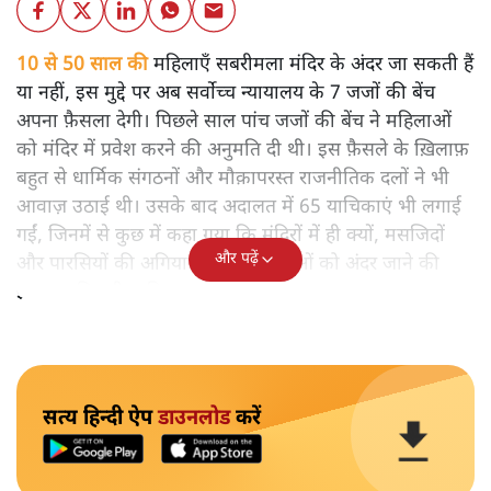
10 से 50 साल की
महिलाएँ सबरीमला मंदिर के अंदर जा सकती हैं
या नहीं, इस मुद्दे पर अब सर्वोच्च न्यायालय के 7 जजों की बेंच
अपना फ़ैसला देगी। पिछले साल पांच जजों की बेंच ने महिलाओं
को मंदिर में प्रवेश करने की अनुमति दी थी। इस फ़ैसले के ख़िलाफ़
बहुत से धार्मिक संगठनों और मौक़ापरस्त राजनीतिक दलों ने भी
आवाज़ उठाई थी। उसके बाद अदालत में 65 याचिकाएं भी लगाई
गईं, जिनमें से कुछ में कहा गया कि मंदिरों में ही क्यों, मसजिदों
और पढ़ें
और पारसियों की अगियारी में भी महिलाओं को अंदर जाने की
इजाजत मिलनी चाहिए।
सत्य हिन्दी ऐप
डाउनलोड
करें