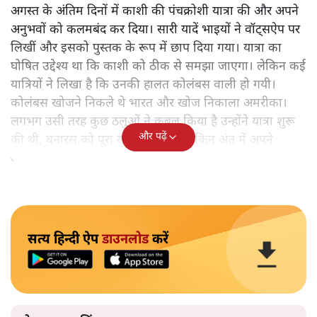
अगस्त के अंतिम दिनों में काशी की पंचक्रोशी यात्रा की और अपने
अनुभवों को कलमबंद कर दिया। सारी यादें भाइयों ने वॉट्सऐप पर
लिखीं और इसको पुस्तक के रूप में छाप दिया गया। यात्रा का
घोषित उद्देश्य था कि काशी को ठीक से समझा जाएगा। लेकिन कई
यात्रियों ने लिखा है कि उनकी हालत कोलंबस वाली हो गयी।
कोलंबस खोजने निकले थे भारत और खोज निकाला अमरीका।
लगभग उसी तरह कुछ ठलुओं ने कुबूल किया है उन्होंने यात्रा शुरू
और पढ़ें
की थी, बनारस को पूरा खोजने के लिए लेकिन अंत में अपने
आपको ही समझकर संतुष्ट हो गए।
सत्य हिन्दी ऐप
डाउनलोड
करें