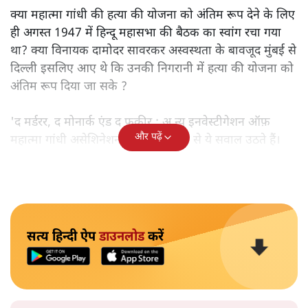
क्या महात्मा गांधी की हत्या की योजना को अंतिम रूप देने के लिए
ही अगस्त 1947 में हिन्दू महासभा की बैठक का स्वांग रचा गया
था? क्या विनायक दामोदर सावरकर अस्वस्थता के बावजूद मुंबई से
दिल्ली इसलिए आए थे कि उनकी निगरानी में हत्या की योजना को
अंतिम रूप दिया जा सके ?
'द मर्डरर, द मोनार्क एंड द फ़कीर : अ न्यू इनवेस्टीगेशन ऑफ़
और पढ़ें
महात्मा गांधी असेशिनेशन' नामक किताब से ये सवाल उठते हैं।
सत्य हिन्दी ऐप
डाउनलोड
करें