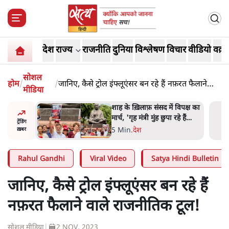
देश
राज्य
राजनीति
दुनिया
विश्लेषण
विचार
वीडियो
वक़्त
सोशल
होम
/
/
जानिए, कैसे ट्रोल इंफ्लूएंसर बन रहे हैं नफ़रत फैलाने
मीडिया
वाले राजनीतिक टूल!
 आने पर
शाह के ख़िलाफ़ संसद में विपक्ष का
ज्यसभा
मार्च, 'गृह मंत्री मुंह छुपा रहे हैं
ट्रेंडिंग
क्योंकि वो छात्रों के गुनहगार हैं'
5 Min
.
देश
ख़बर
Rahul Gandhi
Viral Video
Satya Hindi Bulletin
जानिए, कैसे ट्रोल इंफ्लूएंसर बन रहे हैं
नफ़रत फैलाने वाले राजनीतिक टूल!
सोशल मीडिया
|
2 NOV, 2023