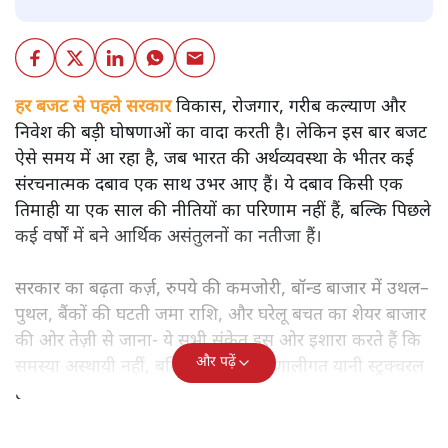
हर बजट से पहले सरकार
विकास, रोजगार, गरीब कल्याण और
निवेश की बड़ी घोषणाओं का वादा करती है। लेकिन इस बार बजट
ऐसे समय में आ रहा है, जब भारत की अर्थव्यवस्था के भीतर कई
संरचनात्मक दबाव एक साथ उभर आए हैं। ये दबाव किसी एक
तिमाही या एक साल की नीतियों का परिणाम नहीं हैं, बल्कि पिछले
कई वर्षों में बने आर्थिक असंतुलनों का नतीजा हैं।
सरकार का बढ़ता कर्ज़, रुपये की कमजोरी, बॉन्ड बाजार में उथल–
पुथल, बैंकों की घटती जमा राशि, और घरेलू बचत का शेयर बाजार
की ओर तेज़ी से जाना- ये सभी संकेत इस ओर इशारा करते हैं कि
और पढ़ें
समस्या अस्थायी नहीं, बल्कि गहरी और प्रणालीगत यानी स्ट्रक्चरल
है।