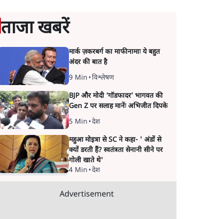
ताजा खबरें
मार्क ज़करबर्ग का माफीनामाः ये बहुत
अंदर की बात है
9 Min
•
विश्लेषण
BJP और मोदी ‘गॉडफादर’ भागवत की
Gen Z पर सलाह मानेंः अभिजीत दिपके
5 Min
•
देश
महुआ मोइत्रा से SC ने कहा- ' अंडों से
क्यों डरती हैं? स्वतंत्रता सेनानी सीने पर
गोली खाते थे'
4 Min
•
देश
Advertisement