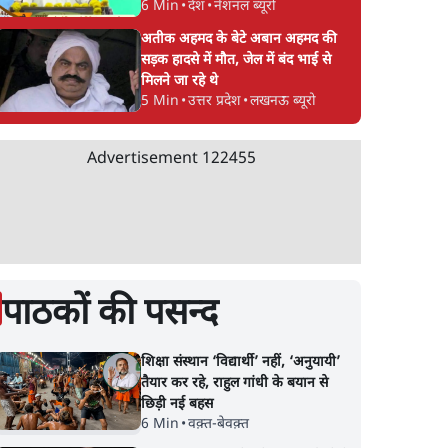
6 Min
•
देश
•
नेशनल ब्यूरो
अतीक अहमद के बेटे अबान अहमद की
सड़क हादसे में मौत, जेल में बंद भाई से
मिलने जा रहे थे
5 Min
•
उत्तर प्रदेश
•
लखनऊ ब्यूरो
Advertisement
122455
पाठकों की पसन्द
शिक्षा संस्थान ‘विद्यार्थी’ नहीं, ‘अनुयायी’
तैयार कर रहे, राहुल गांधी के बयान से
छिड़ी नई बहस
6 Min
•
वक़्त-बेवक़्त