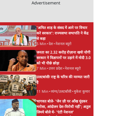
Advertisement
'अमित शाह के संसद में आने पर विचार
करे सरकार': राज्यसभा सभापति ने केंद्र
से कहा
5 Min
•
देश
•
नेशनल ब्यूरो
जनता का 2.32 करोड़ रोज़ाना खर्चः योगी
सरकार ने विज्ञापनों पर उड़ाने में मोदी 3.0
को भी पीछे छोड़ा
7 Min
•
उत्तर प्रदेश
•
नेशनल ब्यूरो
उलटबांसीः राष्ट्र के चरित्र की मरम्मत जारी
है
11 Min
•
व्यंग्य/उलटबाँसी
•
मुकेश कुमार
भागवत बोले- 'जेन ज़ी पर आँख मूंदकर
भरोसा, आंदोलन देश-विरोधी नहीं'; अतुल
लिमये बोले थे- 'एंटी नेशनल'