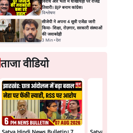
विरोध और भर्ती में धोखाधड़ी पर राजेंद्र
तिवारी। BJP बनाम कांग्रेस।
विश्लेषण
सीजेपी ने अपना 4 सूत्री एजेंडा जारी
किया- शिक्षा, रोज़गार, सरकारी संस्थाओं
की जवाबदेही
3 Min
•
देश
ताजा वीडियो
Satya Hindi News Bulletin। 7
Satya Hindi News 