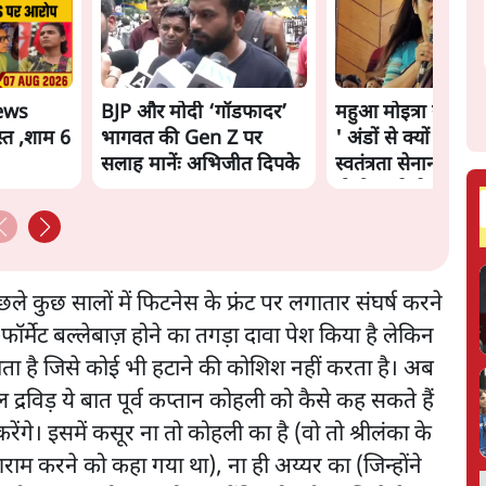
ews
BJP और मोदी ‘गॉडफादर’
महुआ मोइत्रा से SC 
्त ,शाम 6
भागवत की Gen Z पर
' अंडों से क्यों डरती है
सलाह मानेंः अभिजीत दिपके
स्वतंत्रता सेनानी सीने
गोली खाते थे'
 कुछ सालों में फिटनेस के फ्रंट पर लगातार संघर्ष करने
्मेट बल्लेबाज़ होने का तगड़ा दावा पेश किया है लेकिन
ाता है जिसे कोई भी हटाने की कोशिश नहीं करता है। अब
द्रविड़ ये बात पूर्व कप्तान कोहली को कैसे कह सकते हैं
ेंगे। इसमें कसूर ना तो कोहली का है (वो तो श्रीलंका के
 आराम करने को कहा गया था), ना ही अय्यर का (जिन्होंने