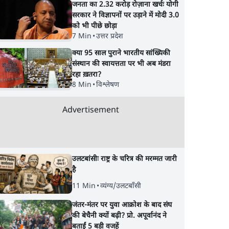
जनता का 2.32 करोड़ रोज़ाना खर्चः योगी
सरकार ने विज्ञापनों पर उड़ाने में मोदी 3.0
को भी पीछे छोड़ा
7 Min
•
उत्तर प्रदेश
क्या 95 साल पुराने भारतीय सांख्यिकी
संस्थान की स्वायत्तता पर भी अब मंडरा
रहा ख़तरा?
8 Min
•
विश्लेषण
Advertisement
उलटबांसीः राष्ट्र के चरित्र की मरम्मत जारी
है
11 Min
•
व्यंग्य/उलटबाँसी
जंतर-मंतर पर युवा आक्रोश के बाद संघ
की बेचैनी क्यों बढ़ी? प्रो. अपूर्वानंद ने
बताईं 5 बड़ी वजहें