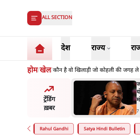
ALL SECTION
देश
राज्य
रा
होम
खेल
कौन है वो खिलाड़ी जो कोहली की जगह ले
/
/
त शाह के संसद में आने पर
ज
र करे सरकार': राज्यसभा
य
ट्रेंडिंग
ि ने केंद्र से कहा
म
ख़बर
n
.
देश
7
Rahul Gandhi
Satya Hindi Bulletin