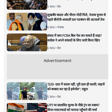
5 Min
•
देश
सुखबीर बादल और पीएम मोदी मिले, पंजाब चुनाव से
पहले बीजेपी-अकाली दल गठबंधन की अटकलें तेज
6 Min
•
पंजाब
संसद में क्या FCRA बिल पेश कर सकते हैं शाह?
कांग्रेस ने अपने सांसदों के लिए जारी किया व्हिप
6 Min
•
देश
Advertisement
'E20- दाल में काला नहीं, पूरी दाल ही काली; वाहनों
को बरबाद कर रहा है इथेनॉल': राहुल
5 Min
•
देश
UPI पर प्रस्तावित शुल्क के पीछे ट्रंप का दबाव?
वीजा-मास्टरकार्ड को फायदा पहुँचाने की चर्चा