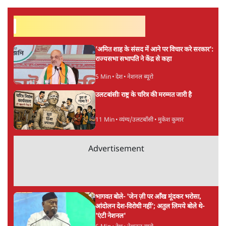
सर्वाधिक पढ़ी गयी खबरें
'अमित शाह के संसद में आने पर विचार करे सरकार':
राज्यसभा सभापति ने केंद्र से कहा
5 Min
•
देश
•
नेशनल ब्यूरो
उलटबांसीः राष्ट्र के चरित्र की मरम्मत जारी है
11 Min
•
व्यंग्य/उलटबाँसी
•
मुकेश कुमार
Advertisement
भागवत बोले- 'जेन ज़ी पर आँख मूंदकर भरोसा,
आंदोलन देश-विरोधी नहीं'; अतुल लिमये बोले थे-
'एंटी नेशनल'