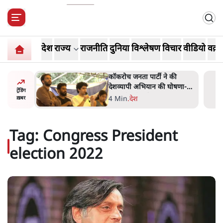
देश
राज्य
राजनीति
दुनिया
विश्लेषण
विचार
वीडियो
वक़्त
 की
UPI पर प्रस्तावित शुल्क के पीछे
घोषणा-
ट्रंप का दबाव? वीजा-मास्टरकार्ड
ट्रेंडिंग
को फायदा पहुँचाने की चर्चा
6 Min
.
विश्लेषण
ख़बर
Tag:
Congress President
election 2022