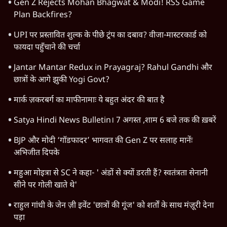
Gen Z Rejects Mohan Bhagwat & Modi! RSS Game
Plan Backfires?
UPI पर प्रस्तावित शुल्क के पीछे ट्रंप का दबाव? वीजा-मास्टरकार्ड को
फायदा पहुँचाने की चर्चा
Jantar Mantar Redux in Prayagraj? Rahul Gandhi और
छात्रों के आगे झुकी Yogi Govt?
मार्क ज़करबर्ग का माफीनामाः ये बहुत अंदर की बात है
Satya Hindi News Bulletin। 7 अगस्त ,शाम 6 बजे तक की ख़बरें
BJP और मोदी ‘गॉडफादर’ भागवत की Gen Z पर सलाह मानेंः
अभिजीत दिपके
महुआ मोइत्रा से SC ने कहा- ' अंडों से क्यों डरती हैं? स्वतंत्रता सेनानी
सीने पर गोली खाते थे'
राहुल गांधी के जेन ज़ी इवेंट 'छात्रों की गूंज' को शर्तों के साथ मंज़ूरी देना
पड़ा