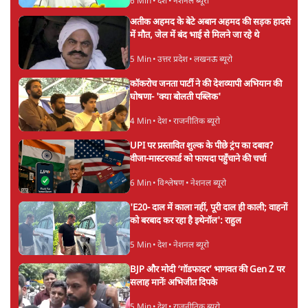
6 Min
•
देश
•
नेशनल ब्यूरो
अतीक अहमद के बेटे अबान अहमद की सड़क हादसे
में मौत, जेल में बंद भाई से मिलने जा रहे थे
5 Min
•
उत्तर प्रदेश
•
लखनऊ ब्यूरो
कॉकरोच जनता पार्टी ने की देशव्यापी अभियान की
घोषणा- 'क्या बोलती पब्लिक'
4 Min
•
देश
•
राजनीतिक ब्यूरो
UPI पर प्रस्तावित शुल्क के पीछे ट्रंप का दबाव?
वीजा-मास्टरकार्ड को फायदा पहुँचाने की चर्चा
6 Min
•
विश्लेषण
•
नेशनल ब्यूरो
'E20- दाल में काला नहीं, पूरी दाल ही काली; वाहनों
को बरबाद कर रहा है इथेनॉल': राहुल
5 Min
•
देश
•
नेशनल ब्यूरो
BJP और मोदी ‘गॉडफादर’ भागवत की Gen Z पर
सलाह मानेंः अभिजीत दिपके
5 Min
•
देश
•
राजनीतिक ब्यूरो