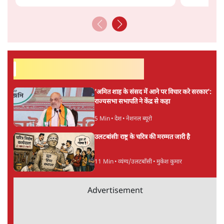
सर्वाधिक पढ़ी गयी खबरें
'अमित शाह के संसद में आने पर विचार करे सरकार':
राज्यसभा सभापति ने केंद्र से कहा
5 Min
•
देश
•
नेशनल ब्यूरो
उलटबांसीः राष्ट्र के चरित्र की मरम्मत जारी है
11 Min
•
व्यंग्य/उलटबाँसी
•
मुकेश कुमार
Advertisement