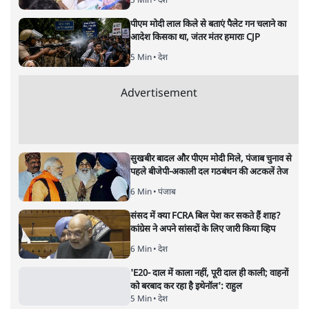
5 Min
•
देश
पीएम मोदी लाल किले से बताएं पैलेट गन चलाने का
आदेश किसका था, जंतर मंतर हमाराः CJP
5 Min
•
देश
Advertisement
सुखबीर बादल और पीएम मोदी मिले, पंजाब चुनाव से
पहले बीजेपी-अकाली दल गठबंधन की अटकलें तेज
6 Min
•
पंजाब
संसद में क्या FCRA बिल पेश कर सकते हैं शाह?
कांग्रेस ने अपने सांसदों के लिए जारी किया व्हिप
6 Min
•
देश
'E20- दाल में काला नहीं, पूरी दाल ही काली; वाहनों
को बरबाद कर रहा है इथेनॉल': राहुल
5 Min
•
देश