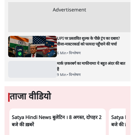
Advertisement
UPI पर प्रस्तावित शुल्क के पीछे ट्रंप का दबाव?
वीजा-मास्टरकार्ड को फायदा पहुँचाने की चर्चा
6 Min
•
विश्लेषण
मार्क ज़करबर्ग का माफीनामाः ये बहुत अंदर की बात
है
9 Min
•
विश्लेषण
ताजा वीडियो
Satya Hindi News बुलेटिन । 8 अगस्त, दोपहर 2
Satya Hindi
बजे की ख़बरें
बजे की ख़बरें