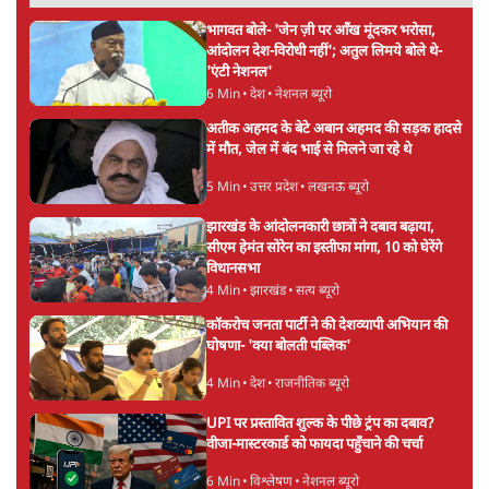
भागवत बोले- 'जेन ज़ी पर आँख मूंदकर भरोसा,
आंदोलन देश-विरोधी नहीं'; अतुल लिमये बोले थे-
'एंटी नेशनल'
6 Min
•
देश
•
नेशनल ब्यूरो
अतीक अहमद के बेटे अबान अहमद की सड़क हादसे
में मौत, जेल में बंद भाई से मिलने जा रहे थे
5 Min
•
उत्तर प्रदेश
•
लखनऊ ब्यूरो
झारखंड के आंदोलनकारी छात्रों ने दबाव बढ़ाया,
सीएम हेमंत सोरेन का इस्तीफा मांगा, 10 को घेरेंगे
विधानसभा
4 Min
•
झारखंड
•
सत्य ब्यूरो
कॉकरोच जनता पार्टी ने की देशव्यापी अभियान की
घोषणा- 'क्या बोलती पब्लिक'
4 Min
•
देश
•
राजनीतिक ब्यूरो
UPI पर प्रस्तावित शुल्क के पीछे ट्रंप का दबाव?
वीजा-मास्टरकार्ड को फायदा पहुँचाने की चर्चा