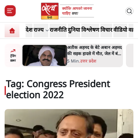
देश
राज्य
राजनीति
दुनिया
विश्लेषण
विचार
वीडियो
वक़्त
अबान अहमद
झारखंड के आंदोलनकारी छात्रों ने
ेल में बंद
दबाव बढ़ाया, सीएम हेमंत सोरेन का
ट्रेंडिंग
इस्तीफा मांगा, 10 को घेरेंगे
4 Min
.
झारखंड
ख़बर
विधानसभा
Tag:
Congress President
election 2022