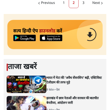
Previous
1
2
3
Next
सत्य हिन्दी ऐप
डाउनलोड
करें
ताजा खबरें
भारत में मेटा की 'अवैध सेंसरशिप' बढ़ी, एक्टिविस्ट
टेलीग्राम की तरफ मुड़े
9 Min
•
देश
झारखंड में छात्र नेताओं और सरकार की बातचीत
बेनतीजा, आंदोलन जारी