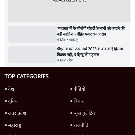
मैं अपने सारे सर्टिफिकेट दिखाने को तैयार, मोदी जी
भी अपनी डिग्री दिखाएंः दिपके
4 Min
•
देश
Advertisement
'महाराष्ट्र में गैर बीजेपी वोटरों के नामों को काटने की
बड़ी साज़िश'- रोहित पवार का आरोप
4 Min
•
महाराष्ट्र
पीएम केयर्स फंडः मार्च 2023 के बाद कोई हिसाब-
किताब नहीं, द हिन्दू की पड़ताल
4 Min
•
देश
TOP CATEGORIES
देश
वीडियो