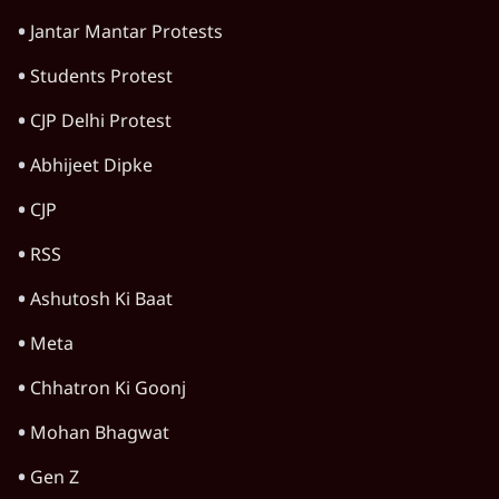
Rahul Gandhi
Viral Video
Amit Shah
Satya Hindi Bulletin
Jantar Mantar Protests
Students Protest
CJP Delhi Protest
Abhijeet Dipke
CJP
RSS
Ashutosh Ki Baat
Meta