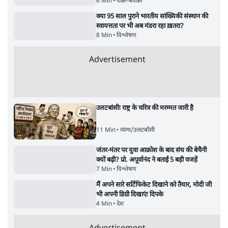
शिक्षा संस्थान ‘विद्यार्थी’ नहीं, ‘अनुयायी’ तैयार कर
रहे, राहुल गांधी के बयान से छिड़ी नई बहस
6 Min
•
वक़्त-बेवक़्त
क्या 95 साल पुराने भारतीय सांख्यिकी संस्थान की
स्वायत्तता पर भी अब मंडरा रहा ख़तरा?
8 Min
•
विश्लेषण
Advertisement
उलटबांसीः राष्ट्र के चरित्र की मरम्मत जारी है
11 Min
•
व्यंग्य/उलटबाँसी
जंतर-मंतर पर युवा आक्रोश के बाद संघ की बेचैनी
क्यों बढ़ी? प्रो. अपूर्वानंद ने बताईं 5 बड़ी वजहें
7 Min
•
विश्लेषण