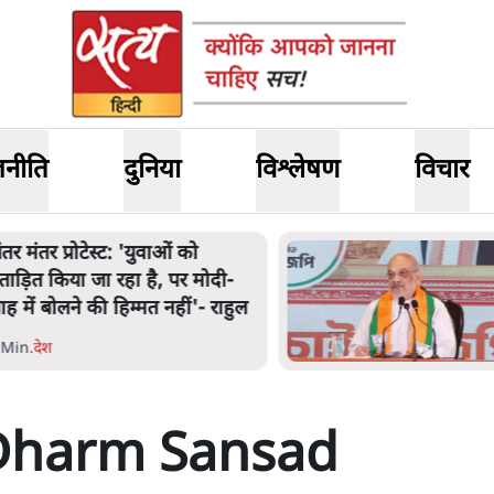
जनीति
दुनिया
विश्लेषण
विचार
अमित शाह के संसद में आने पर
िचार करे सरकार': राज्यसभा
भापति ने केंद्र से कहा
 Min
.
देश
Dharm Sansad