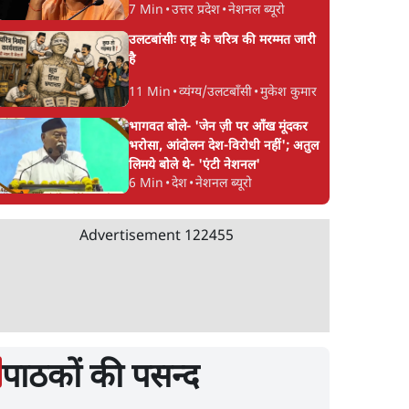
7 Min
•
उत्तर प्रदेश
•
नेशनल ब्यूरो
उलटबांसीः राष्ट्र के चरित्र की मरम्मत जारी
है
11 Min
•
व्यंग्य/उलटबाँसी
•
मुकेश कुमार
भागवत बोले- 'जेन ज़ी पर आँख मूंदकर
भरोसा, आंदोलन देश-विरोधी नहीं'; अतुल
लिमये बोले थे- 'एंटी नेशनल'
6 Min
•
देश
•
नेशनल ब्यूरो
Advertisement
122455
पाठकों की पसन्द