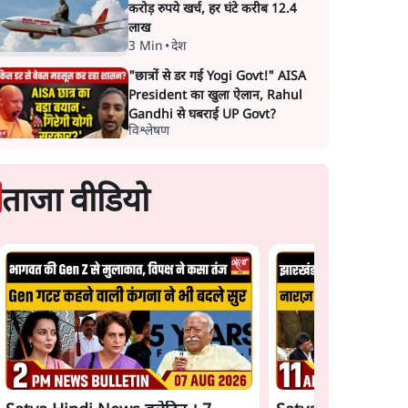
करोड़ रुपये खर्च, हर घंटे करीब 12.4
लाख
3 Min
•
देश
"छात्रों से डर गई Yogi Govt!" AISA
President का खुला ऐलान, Rahul
Gandhi से घबराई UP Govt?
विश्लेषण
ताजा वीडियो