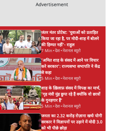
Advertisement
जंतर मंतर प्रोटेस्ट: 'युवाओं को प्रताड़ित
किया जा रहा है, पर मोदी-शाह में बोलने
की हिम्मत नहीं'- राहुल
7 Min
•
देश
•
नेशनल ब्यूरो
'अमित शाह के संसद में आने पर विचार
करे सरकार': राज्यसभा सभापति ने केंद्र
से कहा
5 Min
•
देश
•
नेशनल ब्यूरो
शाह के ख़िलाफ़ संसद में विपक्ष का मार्च,
'गृह मंत्री मुंह छुपा रहे हैं क्योंकि वो छात्रों
के गुनहगार हैं'
5 Min
•
देश
•
नेशनल ब्यूरो
जनता का 2.32 करोड़ रोज़ाना खर्चः योगी
सरकार ने विज्ञापनों पर उड़ाने में मोदी 3.0
को भी पीछे छोड़ा