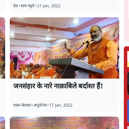
देश
•
सत्य ब्यूरो
•
21 Jan, 2022
जनसंहार के नारे नाक़ाबिले बर्दाश्त हैं!
वक़्त-बेवक़्त
•
अपूर्वानंद
•
17 Jan, 2022