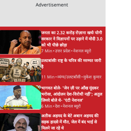
Advertisement
जनता का 2.32 करोड़ रोज़ाना खर्चः योगी
सरकार ने विज्ञापनों पर उड़ाने में मोदी 3.0
को भी पीछे छोड़ा
7 Min
•
उत्तर प्रदेश
•
नेशनल ब्यूरो
उलटबांसीः राष्ट्र के चरित्र की मरम्मत जारी
है
11 Min
•
व्यंग्य/उलटबाँसी
•
मुकेश कुमार
भागवत बोले- 'जेन ज़ी पर आँख मूंदकर
भरोसा, आंदोलन देश-विरोधी नहीं'; अतुल
लिमये बोले थे- 'एंटी नेशनल'
6 Min
•
देश
•
नेशनल ब्यूरो
अतीक अहमद के बेटे अबान अहमद की
सड़क हादसे में मौत, जेल में बंद भाई से
मिलने जा रहे थे