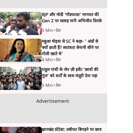
BJP और मोदी ‘गॉडफादर’ भागवत की
Gen Z पर सलाह मानेंः अभिजीत दिपके
5 Min
•
देश
महुआ मोइत्रा से SC ने कहा- ' अंडों से
क्यों डरती हैं? स्वतंत्रता सेनानी सीने पर
गोली खाते थे'
4 Min
•
देश
राहुल गांधी के जेन ज़ी इवेंट 'छात्रों की
गूंज' को शर्तों के साथ मंज़ूरी देना पड़ा
5 Min
•
देश
Advertisement
झारखंड प्रोटेस्ट: तबीयत बिगड़ने पर छात्र