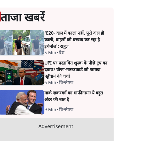
ताजा खबरें
'E20- दाल में काला नहीं, पूरी दाल ही
काली; वाहनों को बरबाद कर रहा है
इथेनॉल': राहुल
5 Min
•
देश
UPI पर प्रस्तावित शुल्क के पीछे ट्रंप का
दबाव? वीजा-मास्टरकार्ड को फायदा
पहुँचाने की चर्चा
6 Min
•
विश्लेषण
मार्क ज़करबर्ग का माफीनामाः ये बहुत
अंदर की बात है
9 Min
•
विश्लेषण
Advertisement