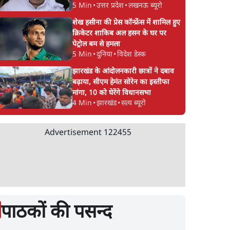
5 Min
•
उत्तर प्रदेश
•
लखनऊ ब्यूरो
शेख हसीना की प्रेस कॉन्फ्रेंस में शामिल हुए
क्रिकेटर शाकिब अल हसन के घर पर
पेट्रोल बम से हमला
5 Min
•
दुनिया
•
विदेश डेस्क
झारखंड के आंदोलनकारी छात्रों ने दबाव
बढ़ाया, सीएम हेमंत सोरेन का इस्तीफा
मांगा, 10 को घेरेंगे विधानसभा
4 Min
•
झारखंड
•
सत्य ब्यूरो
Advertisement
122455
पाठकों की पसन्द