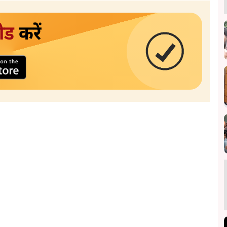
ोड
करें