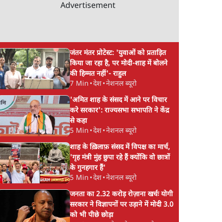
Advertisement
जंतर मंतर प्रोटेस्ट: 'युवाओं को प्रताड़ित
किया जा रहा है, पर मोदी-शाह में बोलने
की हिम्मत नहीं'- राहुल
7 Min
•
देश
•
नेशनल ब्यूरो
'अमित शाह के संसद में आने पर विचार
करे सरकार': राज्यसभा सभापति ने केंद्र
से कहा
5 Min
•
देश
•
नेशनल ब्यूरो
शाह के ख़िलाफ़ संसद में विपक्ष का मार्च,
'गृह मंत्री मुंह छुपा रहे हैं क्योंकि वो छात्रों
के गुनहगार हैं'
5 Min
•
देश
•
नेशनल ब्यूरो
जनता का 2.32 करोड़ रोज़ाना खर्चः योगी
सरकार ने विज्ञापनों पर उड़ाने में मोदी 3.0
को भी पीछे छोड़ा