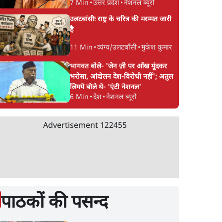
7 Min
•
उत्तर प्रदेश
•
नेशनल ब्यूरो
उलटबांसीः राष्ट्र के चरित्र की मरम्मत जारी
है
11 Min
•
व्यंग्य/उलटबाँसी
•
मुकेश कुमार
भागवत बोले- 'जेन ज़ी पर आँख मूंदकर
भरोसा, आंदोलन देश-विरोधी नहीं'; अतुल
लिमये बोले थे- 'एंटी नेशनल'
6 Min
•
देश
•
नेशनल ब्यूरो
Advertisement
122455
पाठकों की पसन्द