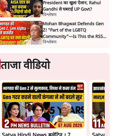
President का खुला ऐलान, Rahul
Gandhi से घबराई UP Govt?
विश्लेषण
Mohan Bhagwat Defends Gen
Z! "Part of the LGBTQ
Community"—Is This the RSS's
विश्लेषण
New Move?
ताजा वीडियो
Satya Hindi News बुलेटिन । 7
Satya Hindi News 