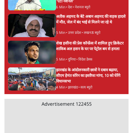
'एंटी नेशनल'
6 Min
•
देश
•
नेशनल ब्यूरो
अतीक अहमद के बेटे अबान अहमद की सड़क हादसे
में मौत, जेल में बंद भाई से मिलने जा रहे थे
5 Min
•
उत्तर प्रदेश
•
लखनऊ ब्यूरो
शेख हसीना की प्रेस कॉन्फ्रेंस में शामिल हुए क्रिकेटर
शाकिब अल हसन के घर पर पेट्रोल बम से हमला
5 Min
•
दुनिया
•
विदेश डेस्क
झारखंड के आंदोलनकारी छात्रों ने दबाव बढ़ाया,
सीएम हेमंत सोरेन का इस्तीफा मांगा, 10 को घेरेंगे
विधानसभा
4 Min
•
झारखंड
•
सत्य ब्यूरो
Advertisement
122455