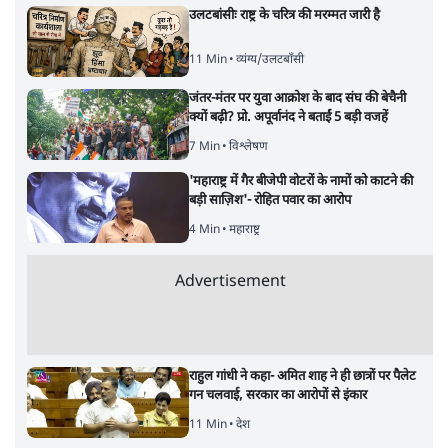
उलटबांसीः राष्ट्र के चरित्र की मरम्मत जारी है
11 Min
•
व्यंग्य/उलटबाँसी
जंतर-मंतर पर युवा आक्रोश के बाद संघ की बेचैनी
क्यों बढ़ी? प्रो. अपूर्वानंद ने बताईं 5 बड़ी वजहें
7 Min
•
विश्लेषण
'महाराष्ट्र में गैर बीजेपी वोटरों के नामों को काटने की
बड़ी साज़िश'- रोहित पवार का आरोप
4 Min
•
महाराष्ट्र
Advertisement
राहुल गांधी ने कहा- अमित शाह ने ही छात्रों पर पैलेट
गन चलवाई, सरकार का आरोपों से इंकार
11 Min
•
देश