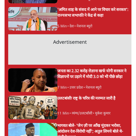
'अमित शाह के संसद में आने पर विचार करे सरकार':
राज्यसभा सभापति ने केंद्र से कहा
5 Min
•
देश
•
नेशनल ब्यूरो
Advertisement
जनता का 2.32 करोड़ रोज़ाना खर्चः योगी सरकार ने
विज्ञापनों पर उड़ाने में मोदी 3.0 को भी पीछे छोड़ा
7 Min
•
उत्तर प्रदेश
•
नेशनल ब्यूरो
उलटबांसीः राष्ट्र के चरित्र की मरम्मत जारी है
11 Min
•
व्यंग्य/उलटबाँसी
•
मुकेश कुमार
भागवत बोले- 'जेन ज़ी पर आँख मूंदकर भरोसा,
आंदोलन देश-विरोधी नहीं'; अतुल लिमये बोले थे-