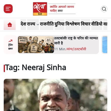
देश
राज्य
राजनीति
दुनिया
विश्लेषण
विचार
वीडियो
वक़्त
ोज़ाना
उलटबांसीः राष्ट्र के चरित्र की मरम्मत
्ञापनों पर
जारी है
ट्रेंडिंग
भी पीछे
11 Min
.
व्यंग्य/उलटबाँसी
ख़बर
Tag:
Neeraj Sinha