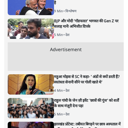
है
9 Min
•
विश्लेषण
BJP और मोदी ‘गॉडफादर’ भागवत की Gen Z पर
सलाह मानेंः अभिजीत दिपके
5 Min
•
देश
Advertisement
महुआ मोइत्रा से SC ने कहा- ' अंडों से क्यों डरती हैं?
स्वतंत्रता सेनानी सीने पर गोली खाते थे'
4 Min
•
देश
राहुल गांधी के जेन ज़ी इवेंट 'छात्रों की गूंज' को शर्तों
के साथ मंज़ूरी देना पड़ा
5 Min
•
देश
झारखंड प्रोटेस्ट: तबीयत बिगड़ने पर छात्र अस्पताल में