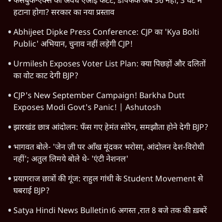
फेसबुक-एक्स को अवैध एआई कंटेंट, डीपफेक अब 36 नहीं, 3 घंटे में
हटाना होगा? सरकार का नया प्रस्ताव
Abhijeet Dipke Press Conference: CJP का 'Kya Bolti
Public' अभियान, चुनाव नहीं लड़ेगी CJP!
Urmilesh Exposes Voter List Plan: क्या पिछड़ों और दलितों
का वोट काट देगी BJP?
CJP's New September Campaign! Barkha Dutt
Exposes Modi Govt's Panic! | Ashutosh
झारखंड छात्र आंदोलन: फँस गए हेमंत सोरेन, समझौता होने देगी BJP?
भागवत बोले- 'जेन ज़ी पर आँख मूंदकर भरोसा, आंदोलन देश-विरोधी
नहीं'; अतुल लिमये बोले थे- 'एंटी नेशनल'
प्रयागराज छात्रों की गूंज: राहुल गांधी के Student Movement से
घबराई BJP?
Satya Hindi News Bulletin।6 अगस्त ,रात 8 बजे तक की ख़बरें