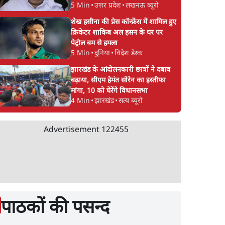
5 Min
•
उत्तर प्रदेश
•
लखनऊ ब्यूरो
शेख हसीना की प्रेस कॉन्फ्रेंस में शामिल हुए
क्रिकेटर शाकिब अल हसन के घर पर
पेट्रोल बम से हमला
5 Min
•
दुनिया
•
विदेश डेस्क
झारखंड के आंदोलनकारी छात्रों ने दबाव
बढ़ाया, सीएम हेमंत सोरेन का इस्तीफा
मांगा, 10 को घेरेंगे विधानसभा
4 Min
•
झारखंड
•
सत्य ब्यूरो
Advertisement
122455
पाठकों की पसन्द