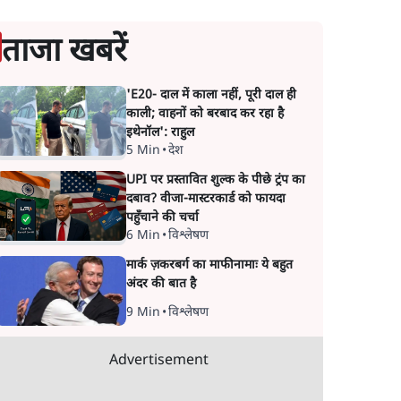
ताजा खबरें
'E20- दाल में काला नहीं, पूरी दाल ही
काली; वाहनों को बरबाद कर रहा है
इथेनॉल': राहुल
5 Min
•
देश
UPI पर प्रस्तावित शुल्क के पीछे ट्रंप का
दबाव? वीजा-मास्टरकार्ड को फायदा
पहुँचाने की चर्चा
6 Min
•
विश्लेषण
मार्क ज़करबर्ग का माफीनामाः ये बहुत
अंदर की बात है
9 Min
•
विश्लेषण
Advertisement