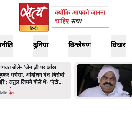
जनीति
दुनिया
विश्लेषण
विचार
ागवत बोले- 'जेन ज़ी पर आँख
ूंदकर भरोसा, आंदोलन देश-विरोधी
हीं'; अतुल लिमये बोले थे- 'एंटी
ेशनल'
 Min
.
देश