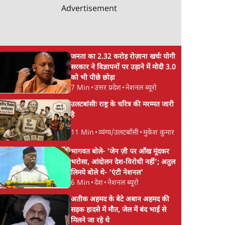
Advertisement
जनता का 2.32 करोड़ रोज़ाना खर्चः योगी
सरकार ने विज्ञापनों पर उड़ाने में मोदी 3.0
को भी पीछे छोड़ा
7 Min
•
उत्तर प्रदेश
•
नेशनल ब्यूरो
उलटबांसीः राष्ट्र के चरित्र की मरम्मत जारी
है
11 Min
•
व्यंग्य/उलटबाँसी
•
मुकेश कुमार
भागवत बोले- 'जेन ज़ी पर आँख मूंदकर
भरोसा, आंदोलन देश-विरोधी नहीं'; अतुल
लिमये बोले थे- 'एंटी नेशनल'
6 Min
•
देश
•
नेशनल ब्यूरो
अतीक अहमद के बेटे अबान अहमद की
सड़क हादसे में मौत, जेल में बंद भाई से
मिलने जा रहे थे