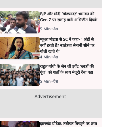
BJP और मोदी ‘गॉडफादर’ भागवत की
Gen Z पर सलाह मानेंः अभिजीत दिपके
5 Min
•
देश
महुआ मोइत्रा से SC ने कहा- ' अंडों से
क्यों डरती हैं? स्वतंत्रता सेनानी सीने पर
गोली खाते थे'
4 Min
•
देश
राहुल गांधी के जेन ज़ी इवेंट 'छात्रों की
गूंज' को शर्तों के साथ मंज़ूरी देना पड़ा
5 Min
•
देश
Advertisement
झारखंड प्रोटेस्ट: तबीयत बिगड़ने पर छात्र