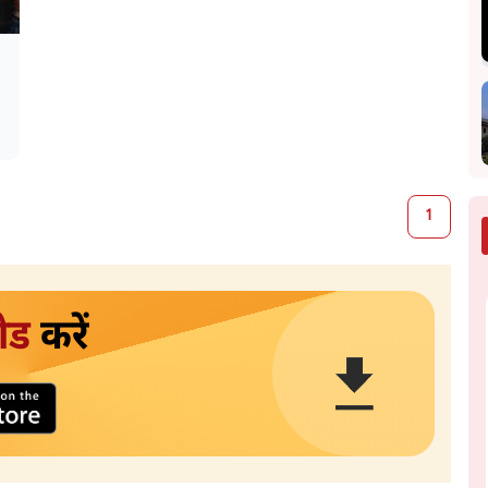
1
ोड
करें