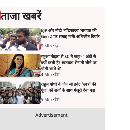
ताजा खबरें
BJP और मोदी ‘गॉडफादर’ भागवत की
Gen Z पर सलाह मानेंः अभिजीत दिपके
5 Min
•
देश
महुआ मोइत्रा से SC ने कहा- ' अंडों से
क्यों डरती हैं? स्वतंत्रता सेनानी सीने पर
गोली खाते थे'
4 Min
•
देश
राहुल गांधी के जेन ज़ी इवेंट 'छात्रों की
गूंज' को शर्तों के साथ मंज़ूरी देना पड़ा
5 Min
•
देश
Advertisement