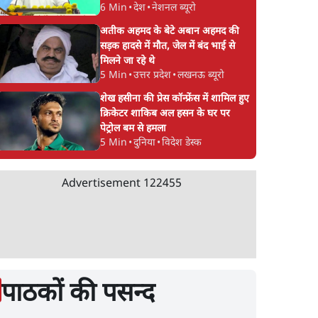
6 Min
•
देश
•
नेशनल ब्यूरो
अतीक अहमद के बेटे अबान अहमद की
सड़क हादसे में मौत, जेल में बंद भाई से
मिलने जा रहे थे
5 Min
•
उत्तर प्रदेश
•
लखनऊ ब्यूरो
शेख हसीना की प्रेस कॉन्फ्रेंस में शामिल हुए
क्रिकेटर शाकिब अल हसन के घर पर
पेट्रोल बम से हमला
5 Min
•
दुनिया
•
विदेश डेस्क
Advertisement
122455
पाठकों की पसन्द