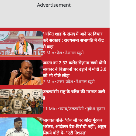
Advertisement
'अमित शाह के संसद में आने पर विचार
करे सरकार': राज्यसभा सभापति ने केंद्र
से कहा
5 Min
•
देश
•
नेशनल ब्यूरो
जनता का 2.32 करोड़ रोज़ाना खर्चः योगी
सरकार ने विज्ञापनों पर उड़ाने में मोदी 3.0
को भी पीछे छोड़ा
7 Min
•
उत्तर प्रदेश
•
नेशनल ब्यूरो
उलटबांसीः राष्ट्र के चरित्र की मरम्मत जारी
है
11 Min
•
व्यंग्य/उलटबाँसी
•
मुकेश कुमार
भागवत बोले- 'जेन ज़ी पर आँख मूंदकर
भरोसा, आंदोलन देश-विरोधी नहीं'; अतुल
लिमये बोले थे- 'एंटी नेशनल'