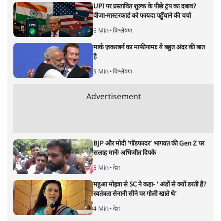
UPI पर प्रस्तावित शुल्क के पीछे ट्रंप का दबाव?
वीजा-मास्टरकार्ड को फायदा पहुँचाने की चर्चा
6 Min
•
विश्लेषण
मार्क ज़करबर्ग का माफीनामाः ये बहुत अंदर की बात
है
9 Min
•
विश्लेषण
Advertisement
BJP और मोदी ‘गॉडफादर’ भागवत की Gen Z पर
सलाह मानेंः अभिजीत दिपके
5 Min
•
देश
महुआ मोइत्रा से SC ने कहा- ' अंडों से क्यों डरती हैं?
स्वतंत्रता सेनानी सीने पर गोली खाते थे'
4 Min
•
देश