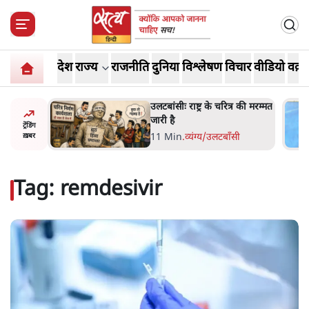
देश
राज्य
राजनीति
दुनिया
विश्लेषण
विचार
वीडियो
वक़्त
ोज़ाना
उलटबांसीः राष्ट्र के चरित्र की मरम्मत
्ञापनों पर
जारी है
ट्रेंडिंग
भी पीछे
11 Min
.
व्यंग्य/उलटबाँसी
ख़बर
Tag:
remdesivir