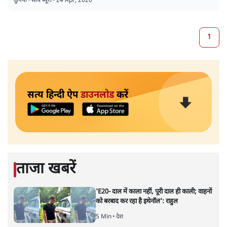
दुनिया
•
सत्य ब्यूरो
•
24 Apr, 2020
1
सत्य हिन्दी ऐप
डाउनलोड
करें
ताजा खबरें
'E20- दाल में काला नहीं, पूरी दाल ही काली; वाहनों
को बरबाद कर रहा है इथेनॉल': राहुल
5 Min
•
देश