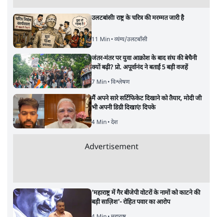
उलटबांसीः राष्ट्र के चरित्र की मरम्मत जारी है
11 Min
•
व्यंग्य/उलटबाँसी
जंतर-मंतर पर युवा आक्रोश के बाद संघ की बेचैनी
क्यों बढ़ी? प्रो. अपूर्वानंद ने बताईं 5 बड़ी वजहें
7 Min
•
विश्लेषण
मैं अपने सारे सर्टिफिकेट दिखाने को तैयार, मोदी जी
भी अपनी डिग्री दिखाएंः दिपके
4 Min
•
देश
Advertisement
'महाराष्ट्र में गैर बीजेपी वोटरों के नामों को काटने की
बड़ी साज़िश'- रोहित पवार का आरोप
4 Min
•
महाराष्ट्र