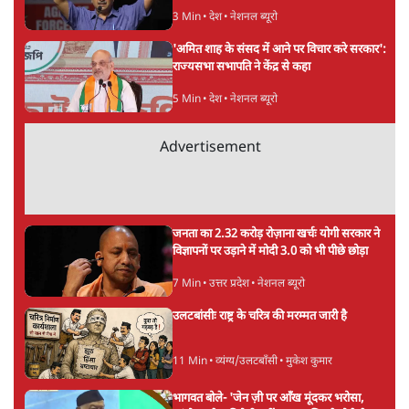
3 Min
•
देश
•
नेशनल ब्यूरो
'अमित शाह के संसद में आने पर विचार करे सरकार':
राज्यसभा सभापति ने केंद्र से कहा
5 Min
•
देश
•
नेशनल ब्यूरो
Advertisement
जनता का 2.32 करोड़ रोज़ाना खर्चः योगी सरकार ने
विज्ञापनों पर उड़ाने में मोदी 3.0 को भी पीछे छोड़ा
7 Min
•
उत्तर प्रदेश
•
नेशनल ब्यूरो
उलटबांसीः राष्ट्र के चरित्र की मरम्मत जारी है
11 Min
•
व्यंग्य/उलटबाँसी
•
मुकेश कुमार
भागवत बोले- 'जेन ज़ी पर आँख मूंदकर भरोसा,