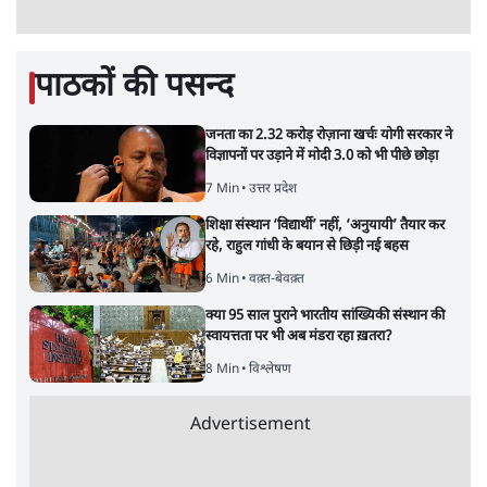
पाठकों की पसन्द
जनता का 2.32 करोड़ रोज़ाना खर्चः योगी सरकार ने
विज्ञापनों पर उड़ाने में मोदी 3.0 को भी पीछे छोड़ा
7 Min
•
उत्तर प्रदेश
शिक्षा संस्थान ‘विद्यार्थी’ नहीं, ‘अनुयायी’ तैयार कर
रहे, राहुल गांधी के बयान से छिड़ी नई बहस
6 Min
•
वक़्त-बेवक़्त
क्या 95 साल पुराने भारतीय सांख्यिकी संस्थान की
स्वायत्तता पर भी अब मंडरा रहा ख़तरा?
8 Min
•
विश्लेषण
Advertisement