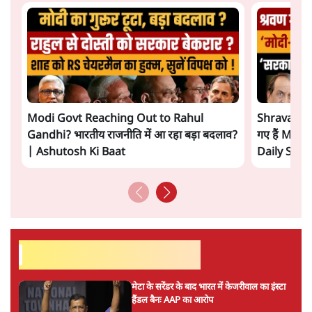
Modi Govt Reaching Out to Rahul
Shravan Ga
Gandhi? भारतीय राजनीति में आ रहा बड़ा बदलाव?
गए हैं Modi
| Ashutosh Ki Baat
Daily Sho
सर्वाधिक पढ़ी गयी खबरें
मेटा के सरेंडर के बाद भारत में केजरीवाल का इंस्टा
हैंडल बैनः AAP का आरोप