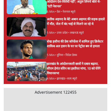
आंदोलन देश-विरोधी नहीं'; अतुल लिमये बोले थे-
'एंटी नेशनल'
6 Min
•
देश
•
नेशनल ब्यूरो
अतीक अहमद के बेटे अबान अहमद की सड़क हादसे
में मौत, जेल में बंद भाई से मिलने जा रहे थे
5 Min
•
उत्तर प्रदेश
•
लखनऊ ब्यूरो
शेख हसीना की प्रेस कॉन्फ्रेंस में शामिल हुए क्रिकेटर
शाकिब अल हसन के घर पर पेट्रोल बम से हमला
5 Min
•
दुनिया
•
विदेश डेस्क
झारखंड के आंदोलनकारी छात्रों ने दबाव बढ़ाया,
सीएम हेमंत सोरेन का इस्तीफा मांगा, 10 को घेरेंगे
विधानसभा
4 Min
•
झारखंड
•
सत्य ब्यूरो
Advertisement
122455