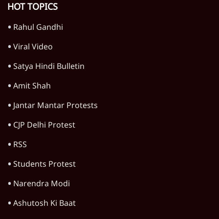
5 Min
•
तमिलनाडु
Advertisement
तमिलनाडु में टीवीके-डीएमके में टकराव बढ़ा, MLA
की गिरफ्तारी पर स्टालिन का कड़ा बयान
6 Min
•
तमिलनाडु
तमिलनाडु की विजय सरकार गिराने की साजिश?
MLA बोले- 35 करोड़ की पेशकश हुई; 3 गिरफ्तार
4 Min
•
तमिलनाडु
तमिलनाडु की सीफूड फैक्ट्री में अमोनिया गैस लीक से
7 की मौत, 40 अस्पताल में भर्ती
4 Min
•
तमिलनाडु
Advertisement