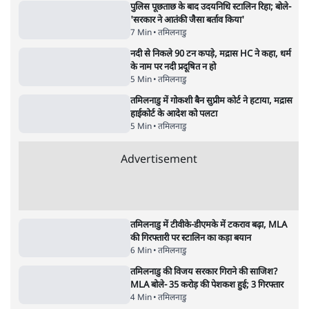
Advertisement
122455
पाठकों की पसन्द
जनता का 2.32 करोड़ रोज़ाना खर्चः योगी सरकार ने
विज्ञापनों पर उड़ाने में मोदी 3.0 को भी पीछे छोड़ा
7 Min
•
उत्तर प्रदेश
शिक्षा संस्थान ‘विद्यार्थी’ नहीं, ‘अनुयायी’ तैयार कर
रहे, राहुल गांधी के बयान से छिड़ी नई बहस
6 Min
•
वक़्त-बेवक़्त
क्या 95 साल पुराने भारतीय सांख्यिकी संस्थान की
स्वायत्तता पर भी अब मंडरा रहा ख़तरा?
8 Min
•
विश्लेषण
Advertisement