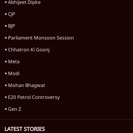
डीएमके का कांग्रेस पर तीखा हमला, राहुल गांधी को
'अपरिपक्व' बताया
4 Min
•
तमिलनाडु
Advertisement
1345566
TOP CATEGORIES
देश
वीडियो
दुनिया
विचार
उत्तर प्रदेश
न्यूज़ बुलेटिन
महाराष्ट्र
राजनीति