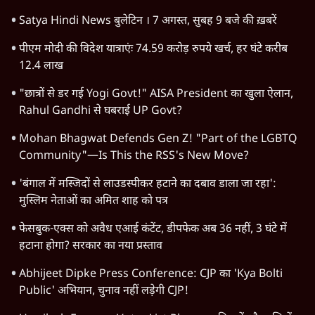
विश्लेषण
दिल्ली
बिहार
अर्थतंत्र
मध्य प्रदेश
पश्चिम बंगाल
पंजाब
कर्नाटक
राजस्थान
जम्मू कश्मीर
खेल
वक़्त-बेवक़्त
HOT TOPICS
Rahul Gandhi
Viral Video
Satya Hindi Bulletin
Amit Shah