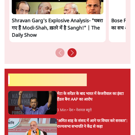
ताजा खबरें
'E20- दाल में काला नहीं, पूरी दाल ही काली; वाहनों
को बरबाद कर रहा है इथेनॉल': राहुल
5 Min
•
देश
UPI पर प्रस्तावित शुल्क के पीछे ट्रंप का दबाव?
वीजा-मास्टरकार्ड को फायदा पहुँचाने की चर्चा
6 Min
•
विश्लेषण
मार्क ज़करबर्ग का माफीनामाः ये बहुत अंदर की बात
है
9 Min
•
विश्लेषण
Advertisement