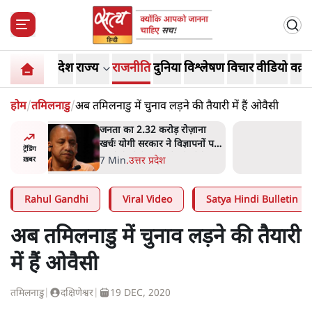
देश
राज्य
राजनीति
दुनिया
विश्लेषण
विचार
वीडियो
वक़्त
होम
/
तमिलनाडु
/
अब तमिलनाडु में चुनाव लड़ने की तैयारी में हैं ओवैसी
ोज़ाना
उलटबांसीः राष्ट्र के चरित्र की मरम्मत
्ञापनों पर
जारी है
ट्रेंडिंग
भी पीछे
11 Min
.
व्यंग्य/उलटबाँसी
ख़बर
Rahul Gandhi
Viral Video
Satya Hindi Bulletin
अब तमिलनाडु में चुनाव लड़ने की तैयारी
में हैं ओवैसी
तमिलनाडु
|
दक्षिणेश्वर
|
19 DEC, 2020