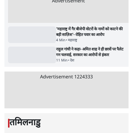
7 Min
•
उत्तर प्रदेश
•
नेशनल ब्यूरो
उलटबांसीः राष्ट्र के चरित्र की मरम्मत जारी है
11 Min
•
व्यंग्य/उलटबाँसी
•
मुकेश कुमार
भागवत बोले- 'जेन ज़ी पर आँख मूंदकर भरोसा,
आंदोलन देश-विरोधी नहीं'; अतुल लिमये बोले थे-
'एंटी नेशनल'
6 Min
•
देश
•
नेशनल ब्यूरो
अतीक अहमद के बेटे अबान अहमद की सड़क हादसे
में मौत, जेल में बंद भाई से मिलने जा रहे थे
5 Min
•
उत्तर प्रदेश
•
लखनऊ ब्यूरो
शेख हसीना की प्रेस कॉन्फ्रेंस में शामिल हुए क्रिकेटर
शाकिब अल हसन के घर पर पेट्रोल बम से हमला
5 Min
•
दुनिया
•
विदेश डेस्क