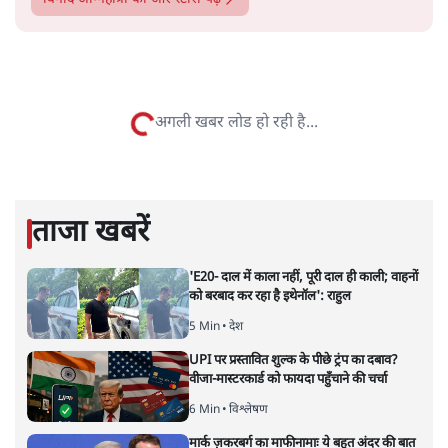
सत्य हिन्दी ऐप
डाउनलोड
करें
विनोद अग्निहोत्री
विनोद अग्निहोत्री वरिष्ठ पत्रकार हैं।
विनोद अग्निहोत्री
की और स्टोरी पढ़ें
अपने ही जाल में फँसी बीजेपी, बीटीसी