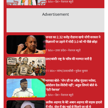
BJP और मोदी ‘गॉडफादर’ भागवत की Gen Z पर
सलाह मानेंः अभिजीत दिपके
5 Min
•
देश
महुआ मोइत्रा से SC ने कहा- ' अंडों से क्यों डरती हैं?
स्वतंत्रता सेनानी सीने पर गोली खाते थे'
4 Min
•
देश
राहुल गांधी के जेन ज़ी इवेंट 'छात्रों की गूंज' को शर्तों
के साथ मंज़ूरी देना पड़ा
5 Min
•
देश
Advertisement
झारखंड प्रोटेस्ट: तबीयत बिगड़ने पर छात्र अस्पताल में
भर्ती; AISA भी हुई प्रोटेस्ट में शामिल
6 Min
•
झारखंड