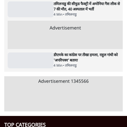
उलटबांसीः राष्ट्र के चरित्र की मरम्मत जारी है
11 Min
•
व्यंग्य/उलटबाँसी
जंतर-मंतर पर युवा आक्रोश के बाद संघ की बेचैनी
क्यों बढ़ी? प्रो. अपूर्वानंद ने बताईं 5 बड़ी वजहें
7 Min
•
विश्लेषण
मैं अपने सारे सर्टिफिकेट दिखाने को तैयार, मोदी जी
भी अपनी डिग्री दिखाएंः दिपके
4 Min
•
देश
Advertisement
'महाराष्ट्र में गैर बीजेपी वोटरों के नामों को काटने की
बड़ी साज़िश'- रोहित पवार का आरोप
4 Min
•
महाराष्ट्र
राहुल गांधी ने कहा- अमित शाह ने ही छात्रों पर पैलेट