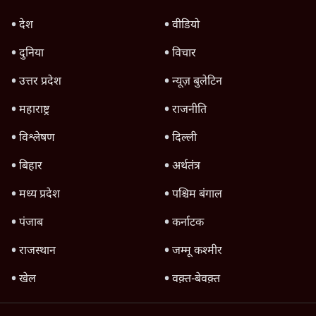
गन चलवाई, सरकार का आरोपों से इंकार
11 Min
•
देश
Advertisement
1224333
तमिलनाडु
पुलिस पूछताछ के बाद उदयनिधि स्टालिन रिहा; बोले-
'सरकार ने आतंकी जैसा बर्ताव किया'
7 Min
•
तमिलनाडु
नदी से निकले 90 टन कपड़े, मद्रास HC ने कहा, धर्म
के नाम पर नदी प्रदूषित न हो
5 Min
•
तमिलनाडु
तमिलनाडु में गोकशी बैन सुप्रीम कोर्ट ने हटाया, मद्रास
हाईकोर्ट के आदेश को पलटा