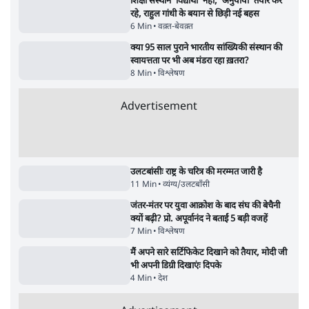
सर्वाधिक पढ़ी गयी खबरें
मेटा के सरेंडर के बाद भारत में केजरीवाल का इंस्टा
हैंडल बैनः AAP का आरोप
3 Min
•
देश
•
नेशनल ब्यूरो
'अमित शाह के संसद में आने पर विचार करे सरकार':
राज्यसभा सभापति ने केंद्र से कहा
5 Min
•
देश
•
नेशनल ब्यूरो
Advertisement
जनता का 2.32 करोड़ रोज़ाना खर्चः योगी सरकार ने
विज्ञापनों पर उड़ाने में मोदी 3.0 को भी पीछे छोड़ा