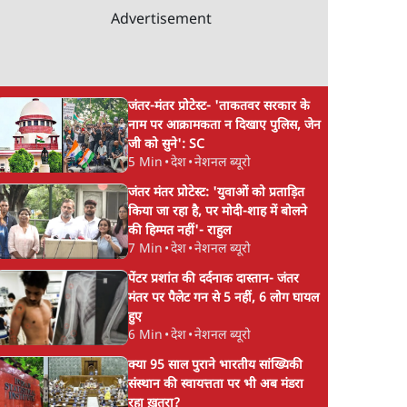
Advertisement
जंतर-मंतर प्रोटेस्ट- 'ताकतवर सरकार के
नाम पर आक्रामकता न दिखाए पुलिस, जेन
जी को सुने': SC
5 Min
•
देश
•
नेशनल ब्यूरो
जंतर मंतर प्रोटेस्ट: 'युवाओं को प्रताड़ित
किया जा रहा है, पर मोदी-शाह में बोलने
की हिम्मत नहीं'- राहुल
7 Min
•
देश
•
नेशनल ब्यूरो
पेंटर प्रशांत की दर्दनाक दास्तान- जंतर
मंतर पर पैलेट गन से 5 नहीं, 6 लोग घायल
हुए
6 Min
•
देश
•
नेशनल ब्यूरो
क्या 95 साल पुराने भारतीय सांख्यिकी
संस्थान की स्वायत्तता पर भी अब मंडरा
रहा ख़तरा?