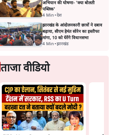
अभियान की घोषणा- 'क्या बोलती
पब्लिक'
4 Min
•
देश
झारखंड के आंदोलनकारी छात्रों ने दबाव
बढ़ाया, सीएम हेमंत सोरेन का इस्तीफा
मांगा, 10 को घेरेंगे विधानसभा
4 Min
•
झारखंड
ताजा वीडियो
न: फँस
भागवत बोले- 'जेन ज़ी पर
प्रयागराज छात्रों की गूंज:
झौता
आँख मूंदकर भरोसा,
राहुल गांधी के Studen
आंदोलन देश-विरोधी नहीं';
Movement से घबराई