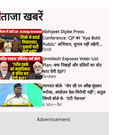
ताजा खबरें
Abhijeet Dipke Press
Conference: CJP का 'Kya Bolti
Public' अभियान, चुनाव नहीं लड़ेगी
दिल्ली
CJP!
Urmilesh Exposes Voter List
Plan: क्या पिछड़ों और दलितों का वोट
काट देगी BJP?
विश्लेषण
भागवत बोले- 'जेन ज़ी पर आँख मूंदकर
भरोसा, आंदोलन देश-विरोधी नहीं'; अतुल
लिमये बोले थे- 'एंटी नेशनल'
6 Min
•
देश
Advertisement