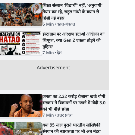
शिक्षा संस्थान ‘विद्यार्थी’ नहीं, ‘अनुयायी’
तैयार कर रहे, राहुल गांधी के बयान से
छिड़ी नई बहस
6 Min
•
वक़्त-बेवक़्त
इंस्टाग्राम पर आरक्षण हटाओ आंदोलन का
शिगूफा, क्या Gen Z एकता तोड़ने की
मुहिम?
7 Min
•
देश
Advertisement
जनता का 2.32 करोड़ रोज़ाना खर्चः योगी
सरकार ने विज्ञापनों पर उड़ाने में मोदी 3.0
को भी पीछे छोड़ा
7 Min
•
उत्तर प्रदेश
क्या 95 साल पुराने भारतीय सांख्यिकी
संस्थान की स्वायत्तता पर भी अब मंडरा