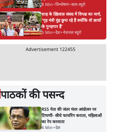
8 Min
•
विश्लेषण
•
सत्य ब्यूरो
शाह के ख़िलाफ़ संसद में विपक्ष का मार्च,
र
बरेली में मुस्लिम दोस्तों से
आज़म खान की यूनिवर्स
'गृह मंत्री मुंह छुपा रहे हैं क्योंकि वो छात्रों
पर
मिलने पर 'लव जिहाद'
को ढहाने की तैयारी; कांग
के गुनहगार हैं'
5 Min
•
देश
•
नेशनल ब्यूरो
्ट ने
कहकर घेरा, वीडियो वायरल
बोली- 'राम मंदिर मुद्दे से
होने के बाद छात्रा ने की
भटका रही सरकार'
आत्महत्या
Advertisement
122455
पाठकों की पसन्द
RSS नेता की जंतर मंतर आंदोलन पर
टिप्पणी- सीधे फायरिंग कराता, महिलाओं
का रेप करवाता
4 Min
•
देश