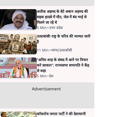
अतीक अहमद के बेटे अबान अहमद की
सड़क हादसे में मौत, जेल में बंद भाई से
मिलने जा रहे थे
5 Min
•
उत्तर प्रदेश
उलटबांसीः राष्ट्र के चरित्र की मरम्मत जारी
है
11 Min
•
व्यंग्य/उलटबाँसी
'अमित शाह के संसद में आने पर विचार
करे सरकार': राज्यसभा सभापति ने केंद्र
से कहा
5 Min
•
देश
Advertisement
कॉकरोच जनता पार्टी ने की देशव्यापी