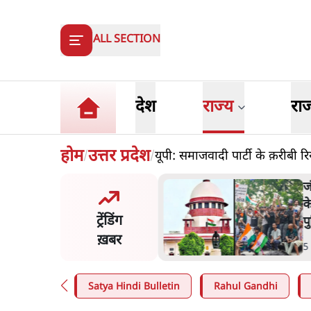
ALL SECTION
देश
राज्य
रा
होम
उत्तर प्रदेश
यूपी: समाजवादी पार्टी के क़रीबी र
/
/
य समिति-मेटा की बैठकः मार्क
ज
र्ग ने भारत सरकार से माफी
क
ट्रेंडिंग
प
ख़बर
n
.
देश
5
Satya Hindi Bulletin
Rahul Gandhi