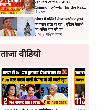
Z! "Part of the LGBTQ
Community"—Is This the RSS's
विश्लेषण
New Move?
'बंगाल में मस्जिदों से लाउडस्पीकर हटाने
का दबाव डाला जा रहा': मुस्लिम नेताओं
का अमित शाह को पत्र
6 Min
•
पश्चिम बंगाल
ताजा वीडियो
Satya Hindi News
बुलेटिन । 7 अगस्त, सु
बजे की ख़बरें
सच्चाई:
सीजेपी ने अपना 4 सूत्री
ती में
एजेंडा जारी किया- शिक्षा,
तिवारी।
रोज़गार, सरकारी संस्थाओं