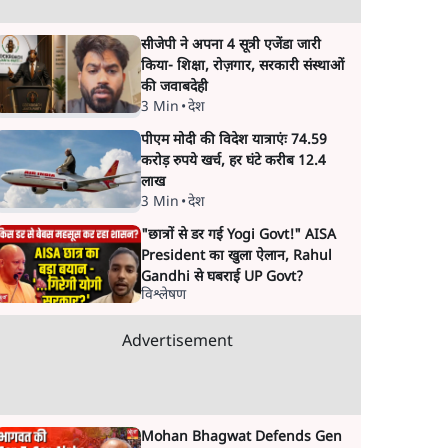
सीजेपी ने अपना 4 सूत्री एजेंडा जारी
किया- शिक्षा, रोज़गार, सरकारी संस्थाओं
की जवाबदेही
3 Min
•
देश
पीएम मोदी की विदेश यात्राएंः 74.59
करोड़ रुपये खर्च, हर घंटे करीब 12.4
लाख
3 Min
•
देश
"छात्रों से डर गई Yogi Govt!" AISA
President का खुला ऐलान, Rahul
Gandhi से घबराई UP Govt?
विश्लेषण
Advertisement
Mohan Bhagwat Defends Gen