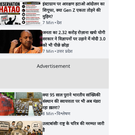
इंस्टाग्राम पर आरक्षण हटाओ आंदोलन का
शिगूफा, क्या Gen Z एकता तोड़ने की
मुहिम?
7 Min
•
देश
जनता का 2.32 करोड़ रोज़ाना खर्चः योगी
सरकार ने विज्ञापनों पर उड़ाने में मोदी 3.0
को भी पीछे छोड़ा
7 Min
•
उत्तर प्रदेश
Advertisement
क्या 95 साल पुराने भारतीय सांख्यिकी
संस्थान की स्वायत्तता पर भी अब मंडरा
रहा ख़तरा?
8 Min
•
विश्लेषण
उलटबांसीः राष्ट्र के चरित्र की मरम्मत जारी
है