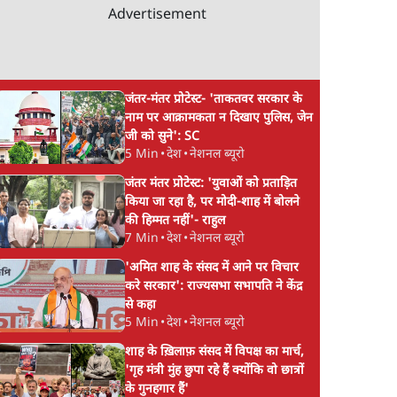
Advertisement
जंतर-मंतर प्रोटेस्ट- 'ताकतवर सरकार के
नाम पर आक्रामकता न दिखाए पुलिस, जेन
जी को सुने': SC
5 Min
•
देश
•
नेशनल ब्यूरो
जंतर मंतर प्रोटेस्ट: 'युवाओं को प्रताड़ित
किया जा रहा है, पर मोदी-शाह में बोलने
की हिम्मत नहीं'- राहुल
7 Min
•
देश
•
नेशनल ब्यूरो
'अमित शाह के संसद में आने पर विचार
करे सरकार': राज्यसभा सभापति ने केंद्र
से कहा
5 Min
•
देश
•
नेशनल ब्यूरो
शाह के ख़िलाफ़ संसद में विपक्ष का मार्च,
'गृह मंत्री मुंह छुपा रहे हैं क्योंकि वो छात्रों
के गुनहगार हैं'