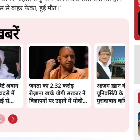
 से बाहर फेंका, हुई मौत।'
बरें
ेटे अबान
जनता का 2.32 करोड़
आज़म ख़ान की जौह
से में
रोज़ाना खर्चः योगी सरकार ने
यूनिवर्सिटी के ढहाने 
ाई से
विज्ञापनों पर उड़ाने में मोदी
मुरादाबाद कमिश्नर कोर
3.0 को भी पीछे छोड़ा
लगाई अंतरिम रोक