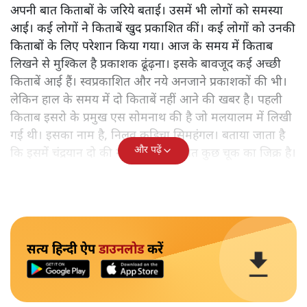
अपनी बात किताबों के जरिये बताई। उसमें भी लोगों को समस्या
आई। कई लोगों ने किताबें खुद प्रकाशित कीं। कई लोगों को उनकी
किताबों के लिए परेशान किया गया। आज के समय में किताब
लिखने से मुश्किल है प्रकाशक ढूंढ़ना। इसके बावजूद कई अच्छी
किताबें आई हैं। स्वप्रकाशित और नये अनजाने प्रकाशकों की भी।
लेकिन हाल के समय में दो किताबें नहीं आने की खबर है। पहली
किताब इसरो के प्रमुख एस सोमनाथ की है जो मलयालम में लिखी
गई थी। इसका नाम है, निलवु कुडिचा सिमहंगल। बताया जाता है
और पढ़ें
कि इसमें चंद्रयान दो की नाकामी से संबंधित कुछ चूक का जिक्र है।
सत्य हिन्दी ऐप
डाउनलोड
करें