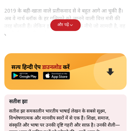
2019 के बही‑खाता वाले प्रतीकवाद से वे बहुत आगे आ चुकी हैं।
अब वे नार्थ ब्लॉक के हर गलियारे को जानने वाली वित्त मंत्री की
और पढ़ें
तरह बोलती हैं। लेकिन इस आत्मविश्वास के नीचे जो सामग्री है, वह
उतनी ही अनुमानित और दोहराव भरी।
सत्य हिन्दी ऐप
डाउनलोड
करें
सतीश झा
सतीश झा समकालीन भारतीय भाषाई लेखन के सबसे सूक्ष्म,
विश्लेषणात्मक और मानवीय स्वरों में से एक हैं। शिक्षा, समाज,
संस्कृति और भाषा पर उनकी दृष्टि गहरी और साफ़ है। उनकी शैली—