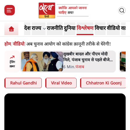
देश
राज्य
राजनीति
दुनिया
विश्लेषण
विचार
वीडियो
वक़्त
होम
/
वीडियो
/
अब चुनाव आयोग को कांग्रेस क़ानूनी तरीके से घेरेगी!
ंट 'छात्रों
सुखबीर बादल और पीएम मोदी
 मंज़ूरी
मिले, पंजाब चुनाव से पहले बीजेपी-
ट्रेंडिंग
अकाली दल गठबंधन की अटकलें
6 Min
.
पंजाब
ख़बर
तेज
Rahul Gandhi
Viral Video
Chhatron Ki Goonj