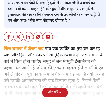
आरएसएस का ईको सिस्टम हिंदुओं में मानवता जैसी अच्छाई का
दमन क्यों करना चाहता है? कोटद्वार में दीपक कुमार एक मुस्लिम
दुकानदार की रक्षा के लिए बजरंग दल के उग्र लोगों के सामने खड़े हो
गए और कहा- "मेरा नाम मोहम्मद दीपक है।"
जिस समाज में वीरता जब
मात्र एक व्यक्ति का गुण बन कर रह
जाए और हिंसा और कायरता सामूहिक स्वभाव हो, उस समाज के
बारे में चिंता होनी चाहिए।समूह में जब मामूली इंसानियत की
पहचान घट जाती है, वीरता की ज़रूरत महसूस होने लगती है।एक
अकेले वीर को पूरा कायर समाज घेरकर मार डालता है क्योंकि वह
उसे उसकी अमानवीयता की याद दिलाता रहता है। पिछले दिनों
उत्तराखंड के कोटद्वार में हुई दो घटनाएँ देख लें।पहली घटना वैसी
और पढ़ें
ही थी, जैसी घटनाओं की खबर हम रोज़ाना पढ़कर आगे बढ़ जाते
हैं।भारत के तक़रीबन हर हिस्से से ऐसी खबर आती ही रहती है।