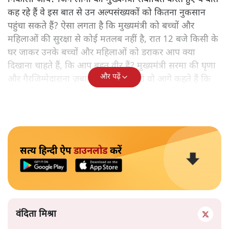
कह रहे हैं वे इस बात से उन अल्पसंख्यकों को कितना नुकसान
पहुंचा सकते हैं? ऐसा लगता है कि मुख्यमंत्री को बच्चों और
महिलाओं की सुरक्षा से कोई मतलब नहीं है, रात 12 बजे किसी के
घर जाकर उनके बच्चों और महिलाओं को डराकर आप क्या
दिखाना चाहते हैं, कि आप बहुत वीर हैं? मुख्यमंत्री सरमा की घृणा
और पढ़ें
और गैरजिम्मेदाराना ज़बान यहीं नहीं रुकती वो आगे कहते हैं कि
"अगर रिक्शा का किराया 5 रुपये है, तो उन्हें 4 रुपये दो।"
सत्य हिन्दी ऐप
डाउनलोड
करें
वंदिता मिश्रा