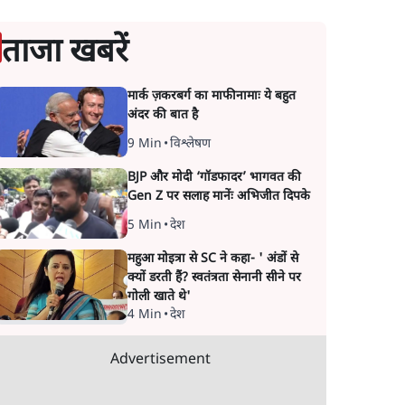
ताजा खबरें
मार्क ज़करबर्ग का माफीनामाः ये बहुत
अंदर की बात है
9 Min
•
विश्लेषण
BJP और मोदी ‘गॉडफादर’ भागवत की
Gen Z पर सलाह मानेंः अभिजीत दिपके
5 Min
•
देश
महुआ मोइत्रा से SC ने कहा- ' अंडों से
क्यों डरती हैं? स्वतंत्रता सेनानी सीने पर
गोली खाते थे'
4 Min
•
देश
Advertisement