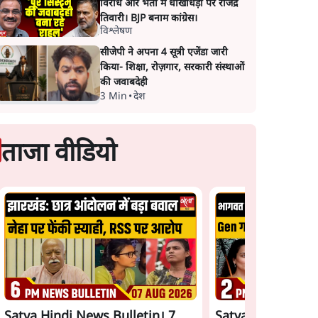
विरोध और भर्ती में धोखाधड़ी पर राजेंद्र
तिवारी। BJP बनाम कांग्रेस।
विश्लेषण
सीजेपी ने अपना 4 सूत्री एजेंडा जारी
किया- शिक्षा, रोज़गार, सरकारी संस्थाओं
की जवाबदेही
3 Min
•
देश
ताजा वीडियो
Satya Hindi News Bulletin। 7
Satya Hindi News 