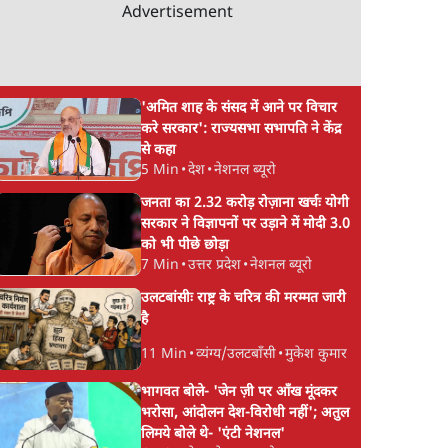
Advertisement
'अमित शाह के संसद में आने पर विचार
करे सरकार': राज्यसभा सभापति ने केंद्र
से कहा
5 Min
•
देश
•
नेशनल ब्यूरो
जनता का 2.32 करोड़ रोज़ाना खर्चः योगी
सरकार ने विज्ञापनों पर उड़ाने में मोदी 3.0
को भी पीछे छोड़ा
7 Min
•
उत्तर प्रदेश
•
नेशनल ब्यूरो
उलटबांसीः राष्ट्र के चरित्र की मरम्मत जारी
है
11 Min
•
व्यंग्य/उलटबाँसी
•
मुकेश कुमार
भागवत बोले- 'जेन ज़ी पर आँख मूंदकर
भरोसा, आंदोलन देश-विरोधी नहीं'; अतुल
लिमये बोले थे- 'एंटी नेशनल'