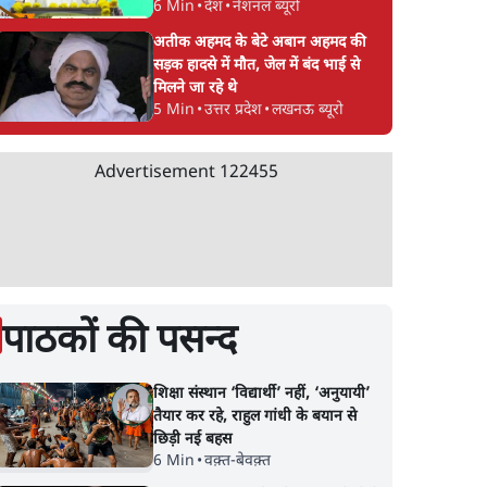
6 Min
•
देश
•
नेशनल ब्यूरो
अतीक अहमद के बेटे अबान अहमद की
सड़क हादसे में मौत, जेल में बंद भाई से
मिलने जा रहे थे
5 Min
•
उत्तर प्रदेश
•
लखनऊ ब्यूरो
Advertisement
122455
पाठकों की पसन्द
शिक्षा संस्थान ‘विद्यार्थी’ नहीं, ‘अनुयायी’
तैयार कर रहे, राहुल गांधी के बयान से
छिड़ी नई बहस
6 Min
•
वक़्त-बेवक़्त