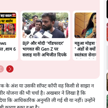
ews
BJP और मोदी ‘गॉडफादर’
महुआ मोइत्रा से SC 
्त ,शाम 6
भागवत की Gen Z पर
' अंडों से क्यों डरती है
सलाह मानेंः अभिजीत दिपके
स्वतंत्रता सेनानी सीने
गोली खाते थे'
्तक के अंश या उसकी सॉफ्ट कॉपी वह किसी से साझा न
िवीर योजना की भी चर्चा है। अखबार ने लिखा है कि
ा कि आधिकारिक अनुमति ली गई थी या नहीं। उन्होंने
इसी कारण रुका हुआ है।