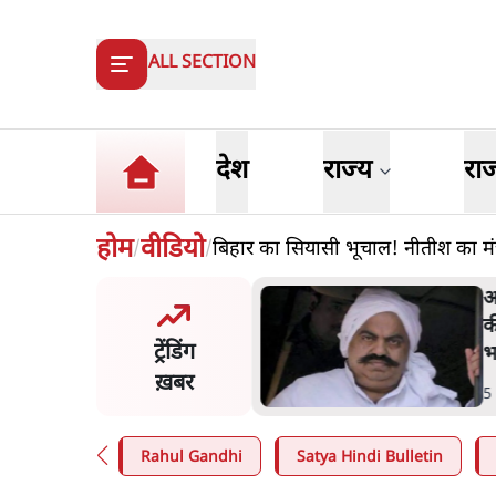
ALL SECTION
देश
राज्य
रा
होम
वीडियो
बिहार का सियासी भूचाल! नीतीश का मं
/
/
क अहमद के बेटे अबान अहमद
ड़क हादसे में मौत, जेल में बंद
ट्रेंडिंग
से मिलने जा रहे थे
ख़बर
in
.
उत्तर प्रदेश
Rahul Gandhi
Satya Hindi Bulletin