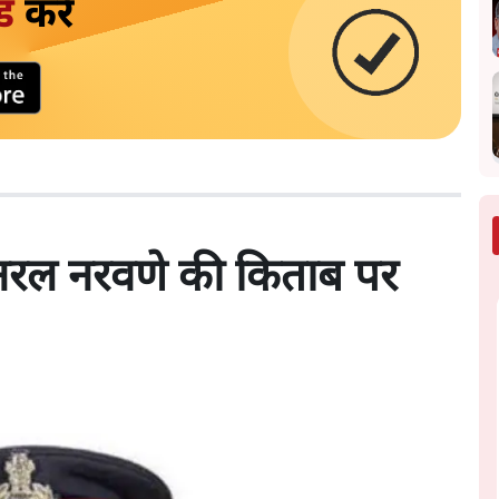
ड
करें
जनरल नरवणे की किताब पर