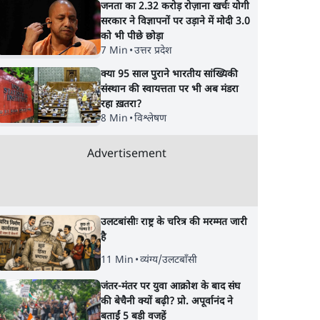
जनता का 2.32 करोड़ रोज़ाना खर्चः योगी
सरकार ने विज्ञापनों पर उड़ाने में मोदी 3.0
को भी पीछे छोड़ा
7 Min
•
उत्तर प्रदेश
क्या 95 साल पुराने भारतीय सांख्यिकी
संस्थान की स्वायत्तता पर भी अब मंडरा
रहा ख़तरा?
8 Min
•
विश्लेषण
ने कहा-
राहुल गांधी के जेन ज़ी इवेंट
झारखंड प्रोटेस्ट: तबीयत
ं?
'छात्रों की गूंज' को शर्तों के
बिगड़ने पर छात्र अस्पताल
Advertisement
 पर
साथ मंज़ूरी देना पड़ा
भर्ती; AISA भी हुई प्रोटेस
शामिल
उलटबांसीः राष्ट्र के चरित्र की मरम्मत जारी
है
11 Min
•
व्यंग्य/उलटबाँसी
जंतर-मंतर पर युवा आक्रोश के बाद संघ
की बेचैनी क्यों बढ़ी? प्रो. अपूर्वानंद ने
बताईं 5 बड़ी वजहें