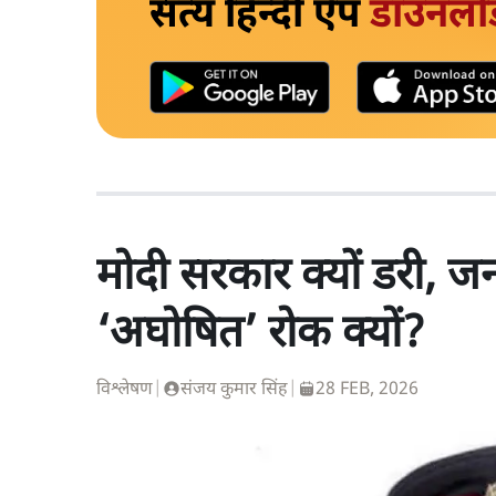
सत्य हिन्दी ऐप
डाउनलो
मोदी सरकार क्यों डरी, 
‘अघोषित’ रोक क्यों?
विश्लेषण
|
संजय कुमार सिंह
|
28 FEB, 2026