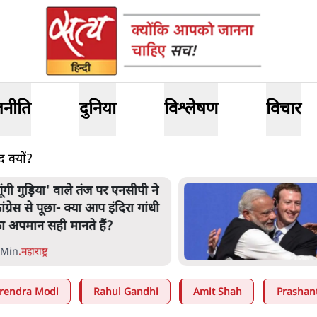
जनीति
दुनिया
विश्लेषण
विचार
 क्यों?
ंसदीय समिति-मेटा की बैठकः मार्क
़करबर्ग ने भारत सरकार से माफी
ांगी
 Min
.
देश
rendra Modi
Rahul Gandhi
Amit Shah
Prashan