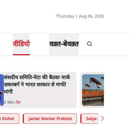
Thursday | Aug 06, 2026
वीडियो
वक़्त-बेवक़्त
‘राष्ट्रविरोधी’ नैरेटिव का सच:
कॉकरोचों ने बदल दी सत्ता और संघ
की रणनीति
9 Min
.
विश्लेषण
t Kishor
Jantar Mantar Protests
Satya Hindi
Mo