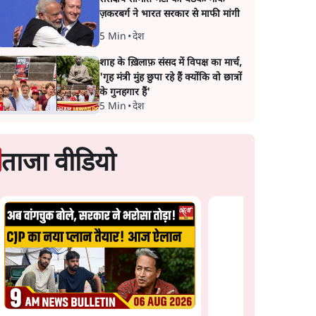
ज़करबर्ग ने भारत सरकार से माफी मांगी
5 Min
•
देश
शाह के ख़िलाफ़ संसद में विपक्ष का मार्च,
'गृह मंत्री मुंह छुपा रहे हैं क्योंकि वो छात्रों
के गुनहगार हैं'
5 Min
•
देश
ताजा वीडियो