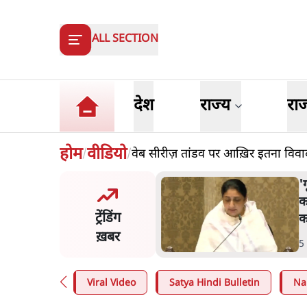
ALL SECTION
देश
राज्य
रा
होम
वीडियो
वेब सीरीज़ तांडव पर आख़िर इतना विवाद
/
/
ी गुड़िया' वाले तंज पर एनसीपी ने
स
रेस से पूछा- क्या आप इंदिरा गांधी
ज
ट्रेंडिंग
पमान सही मानते हैं?
म
ख़बर
n
.
महाराष्ट्र
5
Viral Video
Satya Hindi Bulletin
Na