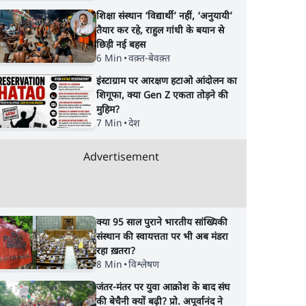
शिक्षा संस्थान ‘विद्यार्थी’ नहीं, ‘अनुयायी’
तैयार कर रहे, राहुल गांधी के बयान से
छिड़ी नई बहस
6 Min
•
वक़्त-बेवक़्त
इंस्टाग्राम पर आरक्षण हटाओ आंदोलन का
शिगूफा, क्या Gen Z एकता तोड़ने की
मुहिम?
7 Min
•
देश
Advertisement
क्या 95 साल पुराने भारतीय सांख्यिकी
संस्थान की स्वायत्तता पर भी अब मंडरा
रहा ख़तरा?
8 Min
•
विश्लेषण
जंतर-मंतर पर युवा आक्रोश के बाद संघ
की बेचैनी क्यों बढ़ी? प्रो. अपूर्वानंद ने