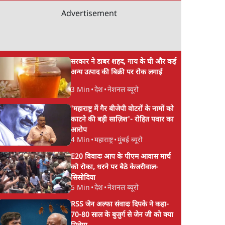
Advertisement
सरकार ने डाबर शहद, गाय के घी और कई
अन्य उत्पाद की बिक्री पर रोक लगाई
3 Min
•
देश
•
नेशनल ब्यूरो
'महाराष्ट्र में गैर बीजेपी वोटरों के नामों को
काटने की बड़ी साज़िश'- रोहित पवार का
आरोप
4 Min
•
महाराष्ट्र
•
मुंबई ब्यूरो
E20 विवादः आप के पीएम आवास मार्च
को रोका, धरने पर बैठे केजरीवाल-
सिसोदिया
5 Min
•
देश
•
नेशनल ब्यूरो
RSS जेन अल्फा संवादः दिपके ने कहा-
70-80 साल के बुजुर्ग से जेन जी को क्या