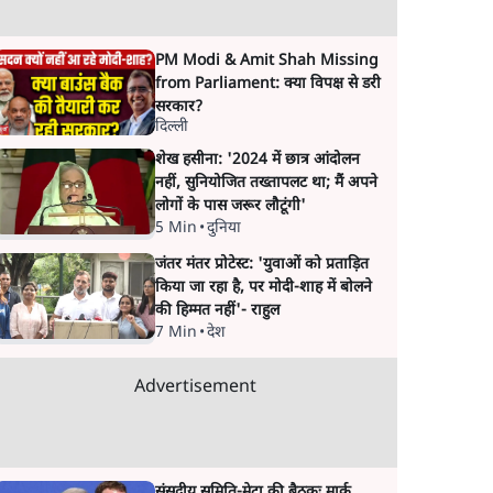
PM Modi & Amit Shah Missing
from Parliament: क्या विपक्ष से डरी
सरकार?
दिल्ली
शेख हसीना: '2024 में छात्र आंदोलन
नहीं, सुनियोजित तख्तापलट था; मैं अपने
लोगों के पास जरूर लौटूंगी'
5 Min
•
दुनिया
जंतर मंतर प्रोटेस्ट: 'युवाओं को प्रताड़ित
किया जा रहा है, पर मोदी-शाह में बोलने
की हिम्मत नहीं'- राहुल
7 Min
•
देश
Advertisement
संसदीय समिति-मेटा की बैठकः मार्क