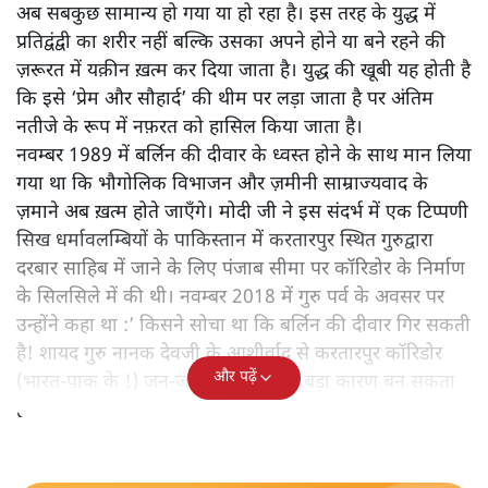
अब सबकुछ सामान्य हो गया या हो रहा है। इस तरह के युद्ध में
प्रतिद्वंद्वी का शरीर नहीं बल्कि उसका अपने होने या बने रहने की
ज़रूरत में यक़ीन ख़त्म कर दिया जाता है। युद्ध की खूबी यह होती है
कि इसे ‘प्रेम और सौहार्द’ की थीम पर लड़ा जाता है पर अंतिम
नतीजे के रूप में नफ़रत को हासिल किया जाता है।
नवम्बर 1989 में बर्लिन की दीवार के ध्वस्त होने के साथ मान लिया
गया था कि भौगोलिक विभाजन और ज़मीनी साम्राज्यवाद के
ज़माने अब ख़त्म होते जाएँगे। मोदी जी ने इस संदर्भ में एक टिप्पणी
सिख धर्मावलम्बियों के पाकिस्तान में करतारपुर स्थित गुरुद्वारा
दरबार साहिब में जाने के लिए पंजाब सीमा पर कॉरिडोर के निर्माण
के सिलसिले में की थी। नवम्बर 2018 में गुरु पर्व के अवसर पर
उन्होंने कहा था :’ किसने सोचा था कि बर्लिन की दीवार गिर सकती
है! शायद गुरु नानक देवजी के आशीर्वाद से करतारपुर कॉरिडोर
और पढ़ें
(भारत-पाक के !) जन-जन को जोड़ने का बड़ा कारण बन सकता
है!‘