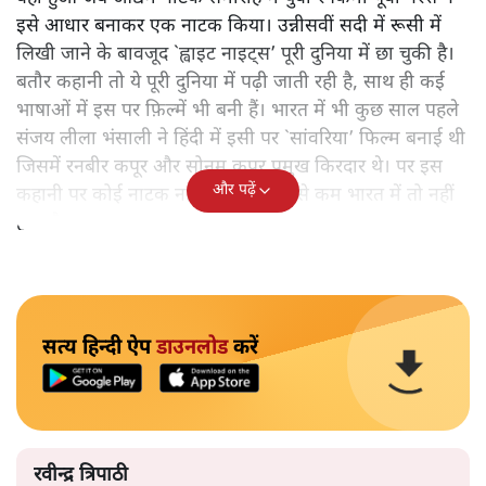
इसे आधार बनाकर एक नाटक किया। उन्नीसवीं सदी में रूसी में
लिखी जाने के बावजूद `ह्वाइट नाइट्स’ पूरी दुनिया में छा चुकी है।
बतौर कहानी तो ये पूरी दुनिया में पढ़ी जाती रही है, साथ ही कई
भाषाओं में इस पर फ़िल्में भी बनी हैं। भारत में भी कुछ साल पहले
संजय लीला भंसाली ने हिंदी में इसी पर `सांवरिया’ फिल्म बनाई थी
जिसमें रनबीर कपूर और सोनम कपूर प्रमुख किरदार थे। पर इस
और पढ़ें
कहानी पर कोई नाटक नहीं हुआ है। कम से कम भारत में तो नहीं
हुआ है।
सत्य हिन्दी ऐप
डाउनलोड
करें
रवीन्द्र त्रिपाठी