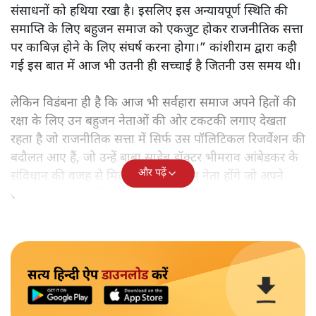
संसाधनों को हथिया रखा है। इसलिए इस अन्यायपूर्ण स्थिति की
समाप्ति के लिए बहुजन समाज को एकजुट होकर राजनीतिक सत्ता
पर काबिज़ होने के लिए संघर्ष करना होगा।” कांशीराम द्वारा कही
गई इस बात में आज भी उतनी ही सच्चाई है जितनी उस समय थी।
लेकिन विडंबना ही है कि आज भी सर्वहारा समाज अपने हितों की
रक्षा के लिए उन बहुजन नेताओं की ओर टकटकी लगाए देखता
रहता है जो राजनीतिक सत्ता में सिर्फ उस पॉलिटिकल रिजर्वेशन की
बदौलत आए हैं, जो उन्हें बाबा साहेब डॉक्टर भीमराव आंबेडकर के
और पढ़ें
संविधान की वजह से मिला। ऐसे बहुत कम नेता होंगे जो अपने
समाज के मुद्दों को विधानसभाओं में और संसद में उठाते हैं।
सत्य हिन्दी ऐप
डाउनलोड
करें