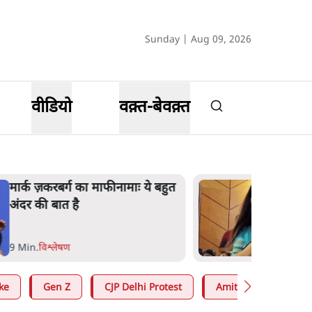
Sunday | Aug 09, 2026
वीडियो
वक़्त-बेवक़्त
महुआ मोइत्रा से SC ने कहा- ' अंडों से
क्यों डरती हैं? स्वतंत्रता सेनानी सीने पर
गोली खाते थे'
4 Min
.
देश
ke
Gen Z
CJP Delhi Protest
Amit Shah
RS