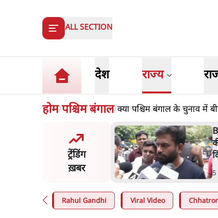
ALL SECTION
देश
राज्य
रा
होम
पश्चिम बंगाल
क्या पश्चिम बंगाल के चुनाव में
/
/
और मोदी ‘गॉडफादर’ भागवत
म
en Z पर सलाह मानेंः अभिजीत
अ
ट्रेंडिंग
े
ख़बर
n
.
देश
9
Rahul Gandhi
Viral Video
Chhatron