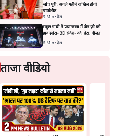
जांच पूरी, अगले महीने दाखिल होगी
चार्जशीट
3 Min
•
देश
राहुल गांधी ने प्रयागराज में जेन ज़ी को
झकझोरा- 3D संदेश- दर्द, डेटा, दौलत
6 Min
•
देश
ताजा वीडियो