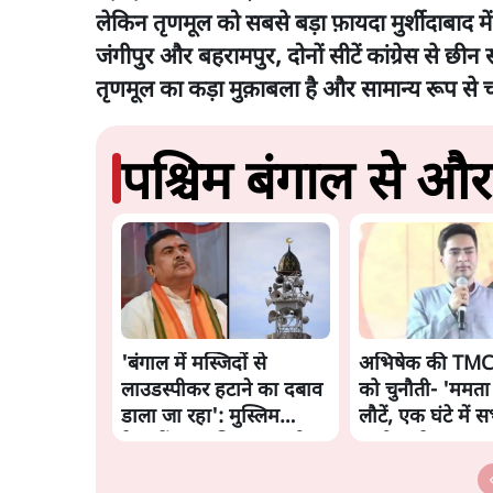
लेकिन तृणमूल को सबसे बड़ा फ़ायदा मुर्शीदाबाद म
जंगीपुर और बहरामपुर, दोनों सीटें कांग्रेस से छी
तृणमूल का कड़ा मुक़ाबला है और सामान्य रूप से च
पश्चिम बंगाल से और 
'बंगाल में मस्जिदों से
अभिषेक की TMC 
लाउडस्पीकर हटाने का दबाव
को चुनौती- 'ममता
डाला जा रहा': मुस्लिम
लौटें, एक घंटे में स
नेताओं का अमित शाह को
इस्तीफा दे दूंगा'
पत्र