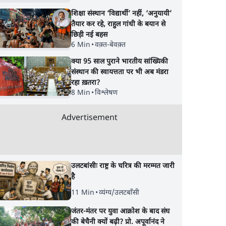
शिक्षा संस्थान ‘विद्यार्थी’ नहीं, ‘अनुयायी’
तैयार कर रहे, राहुल गांधी के बयान से
छिड़ी नई बहस
6 Min
•
वक़्त-बेवक़्त
क्या 95 साल पुराने भारतीय सांख्यिकी
संस्थान की स्वायत्तता पर भी अब मंडरा
रहा ख़तरा?
8 Min
•
विश्लेषण
Advertisement
उलटबांसीः राष्ट्र के चरित्र की मरम्मत जारी
है
11 Min
•
व्यंग्य/उलटबाँसी
जंतर-मंतर पर युवा आक्रोश के बाद संघ
की बेचैनी क्यों बढ़ी? प्रो. अपूर्वानंद ने