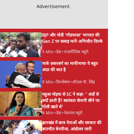
Advertisement
BJP और मोदी ‘गॉडफादर’ भागवत की
Gen Z पर सलाह मानेंः अभिजीत दिपके
5 Min
•
देश
•
राजनीतिक ब्यूरो
मार्क ज़करबर्ग का माफीनामाः ये बहुत
अंदर की बात है
9 Min
•
विश्लेषण
•
शीतल पी. सिंह
महुआ मोइत्रा से SC ने कहा- ' अंडों से
क्यों डरती हैं? स्वतंत्रता सेनानी सीने पर
गोली खाते थे'
4 Min
•
देश
•
नेशनल ब्यूरो
झारखंड में छात्र नेताओं और सरकार की
बातचीत बेनतीजा, आंदोलन जारी