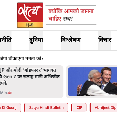
जनीति
दुनिया
विश्लेषण
विचार
 बीजेपी चौंकाएगी ममता को?
ार्क ज़करबर्ग का माफीनामाः ये बहुत
ंदर की बात है
 Min
.
विश्लेषण
 Ki Goonj
Satya Hindi Bulletin
CJP
Abhijeet Dip