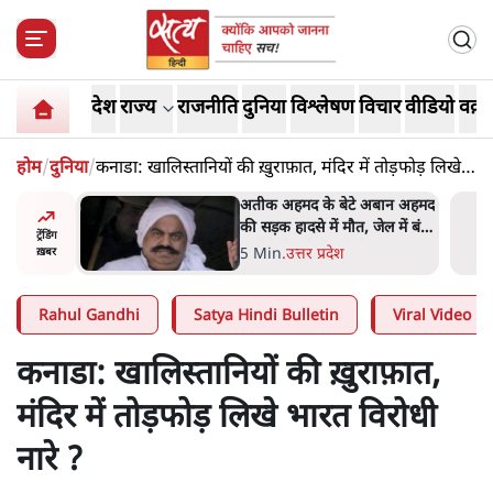
देश
राज्य
राजनीति
दुनिया
विश्लेषण
विचार
वीडियो
वक़्त
होम
/
दुनिया
/
कनाडा: खालिस्तानियों की ख़ुराफ़ात, मंदिर में तोड़फोड़ लिखे
भारत विरोधी नारे ?
अबान अहमद
शेख हसीना की प्रेस कॉन्फ्रेंस में
ेल में बंद
शामिल हुए क्रिकेटर शाकिब अल
ट्रेंडिंग
हसन के घर पर पेट्रोल बम से हमला
5 Min
.
दुनिया
ख़बर
Rahul Gandhi
Satya Hindi Bulletin
Viral Video
कनाडा: खालिस्तानियों की ख़ुराफ़ात,
मंदिर में तोड़फोड़ लिखे भारत विरोधी
नारे ?