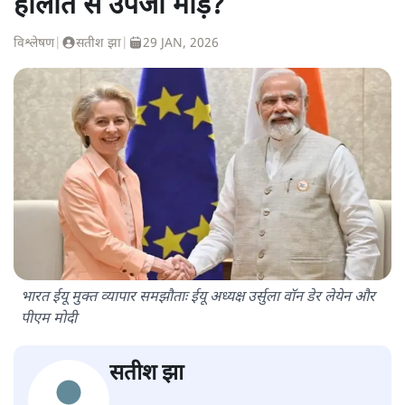
हालात से उपजा मोड़?
विश्लेषण
|
सतीश झा
|
29 JAN, 2026
भारत ईयू मुक्त व्यापार समझौताः ईयू अध्यक्ष उर्सुला वॉन डेर लेयेन और
पीएम मोदी
सतीश झा