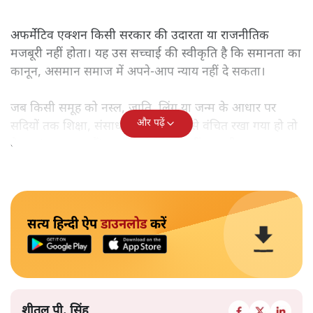
अफर्मेटिव एक्शन किसी सरकार की उदारता या राजनीतिक
मजबूरी नहीं होता। यह उस सच्चाई की स्वीकृति है कि समानता का
कानून, असमान समाज में अपने-आप न्याय नहीं दे सकता।
जब किसी समूह को नस्ल, जाति, लिंग या जन्म के आधार पर
और पढ़ें
सदियों तक शिक्षा, संसाधनों और सम्मान से वंचित रखा गया हो तो
केवल ‘सब बराबर हैं’ कह देने से स्थिति नहीं बदलती।
सत्य हिन्दी ऐप
डाउनलोड
करें
शीतल पी. सिंह