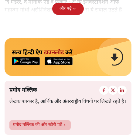
'द मर्डरर, द मोनार्क एंड द फ़कीर : अ न्यू इनवेस्टीगेशन ऑफ़
और पढ़ें
महात्मा गांधी असेशिनेशन' नामक किताब से ये सवाल उठते हैं।
सत्य हिन्दी ऐप
डाउनलोड
करें
प्रमोद मल्लिक
लेखक पत्रकार हैं, आर्थिक और अंतरराष्ट्रीय विषयों पर लिखते रहते हैं।
प्रमोद मल्लिक
की और स्टोरी पढ़ें