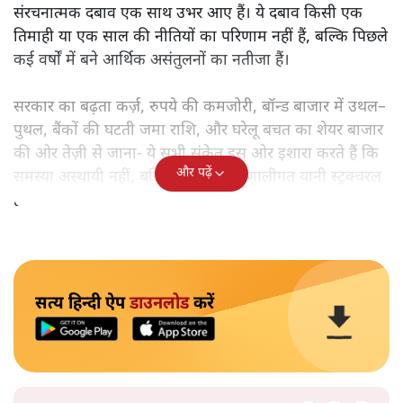
संरचनात्मक दबाव एक साथ उभर आए हैं। ये दबाव किसी एक
तिमाही या एक साल की नीतियों का परिणाम नहीं हैं, बल्कि पिछले
कई वर्षों में बने आर्थिक असंतुलनों का नतीजा हैं।
सरकार का बढ़ता कर्ज़, रुपये की कमजोरी, बॉन्ड बाजार में उथल–
पुथल, बैंकों की घटती जमा राशि, और घरेलू बचत का शेयर बाजार
की ओर तेज़ी से जाना- ये सभी संकेत इस ओर इशारा करते हैं कि
और पढ़ें
समस्या अस्थायी नहीं, बल्कि गहरी और प्रणालीगत यानी स्ट्रक्चरल
है।
सत्य हिन्दी ऐप
डाउनलोड
करें