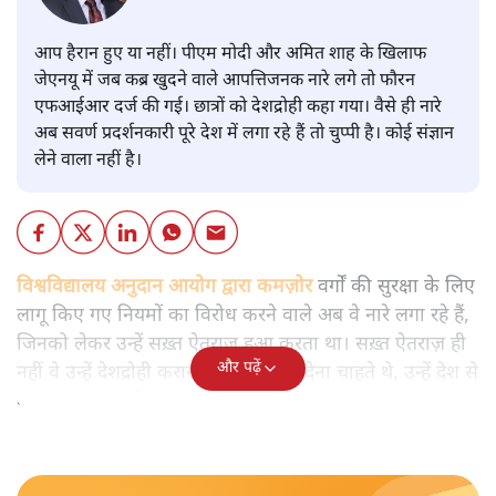
आप हैरान हुए या नहीं। पीएम मोदी और अमित शाह के खिलाफ
जेएनयू में जब कब्र खुदने वाले आपत्तिजनक नारे लगे तो फौरन
एफआईआर दर्ज की गई। छात्रों को देशद्रोही कहा गया। वैसे ही नारे
अब सवर्ण प्रदर्शनकारी पूरे देश में लगा रहे हैं तो चुप्पी है। कोई संज्ञान
लेने वाला नहीं है।
विश्वविद्यालय अनुदान आयोग द्वारा कमज़ोर
वर्गों की सुरक्षा के लिए
लागू किए गए नियमों का विरोध करने वाले अब वे नारे लगा रहे हैं,
जिनको लेकर उन्हें सख़्त ऐतराज़ हुआ करता था। सख़्त ऐतराज़ ही
और पढ़ें
नहीं वे उन्हें देशद्रोही करार देकर जेल भेज देना चाहते थे, उन्हें देश से
बाहर चले जाने को कह रहे थे।