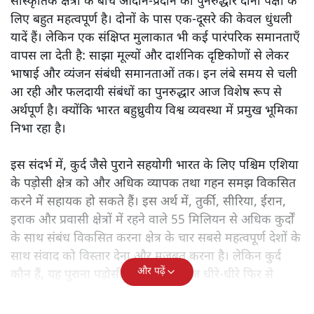
सांस्कृतिक क्षेत्रों के बीच आदान-प्रदान का पुनरुद्धार दोनों पक्षों के
लिए बहुत महत्वपूर्ण है। दोनों के पास एक-दूसरे की केवल धुंधली
यादें हैं। लेकिन एक संक्षिप्त मुलाकात भी कई पारंपरिक समानताएँ
वापस ला देती है: साझा मूल्यों और दार्शनिक दृष्टिकोणों से लेकर
भाषाई और व्यंजन संबंधी समानताओं तक। इन लंबे समय से चली
आ रही और फलदायी संबंधों का पुनरुद्धार आज विशेष रूप से
अर्थपूर्ण है। क्योंकि भारत बहुध्रुवीय विश्व व्यवस्था में प्रमुख भूमिका
निभा रहा है।
इस संदर्भ में, कुर्द जैसे पुराने सहयोगी भारत के लिए पश्चिम एशिया
के पड़ोसी क्षेत्र को और अधिक व्यापक तथा गहन समझ विकसित
करने में सहायक हो सकते हैं। इस अर्थ में, तुर्की, सीरिया, ईरान,
इराक और प्रवासी क्षेत्रों में रहने वाले 55 मिलियन से अधिक कुर्दों
के साथ संबंध विकसित करना क्षेत्र के चार सबसे महत्वपूर्ण देशों के
साथ संवाद को विस्तार देना और मजबूत करना है। लेकिन कुर्द
और पढ़ें
कौन हैं, यह पुराना पड़ोसी जिसे भारत आज धीरे-धीरे फिर से
पहचान रहा है?