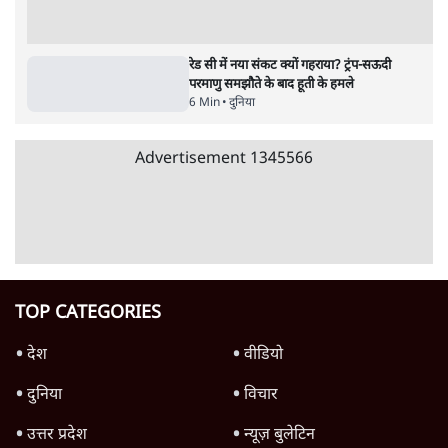
Advertisement
जनता का 2.32 करोड़ रोज़ाना खर्चः योगी सरकार ने
विज्ञापनों पर उड़ाने में मोदी 3.0 को भी पीछे छोड़ा
7 Min
•
उत्तर प्रदेश
क्या 95 साल पुराने भारतीय सांख्यिकी संस्थान की
स्वायत्तता पर भी अब मंडरा रहा ख़तरा?
8 Min
•
विश्लेषण
जंतर-मंतर पर युवा आक्रोश के बाद संघ की बेचैनी
क्यों बढ़ी? प्रो. अपूर्वानंद ने बताईं 5 बड़ी वजहें
7 Min
•
विश्लेषण
Advertisement
'महाराष्ट्र में गैर बीजेपी वोटरों के नामों को काटने की