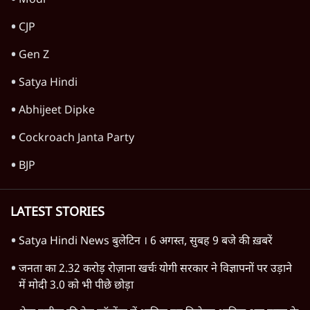
Advertisement
रेड सी में नया संकट क्यों गहराया? ट्रंप-सऊदी
परमाणु समझौते के बाद हूती के हमले
6 Min
•
दुनिया
Advertisement
1345566
TOP CATEGORIES
देश
वीडियो
दुनिया
विचार