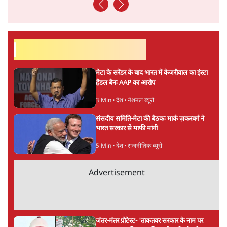
ताजा खबरें
Abhijeet Dipke Press Conference: CJP
का 'Kya Bolti Public' अभियान, चुनाव नहीं
लड़ेगी CJP!
दिल्ली
Urmilesh Exposes Voter List Plan: क्या
पिछड़ों और दलितों का वोट काट देगी BJP?
विश्लेषण
भागवत बोले- 'जेन ज़ी पर आँख मूंदकर भरोसा,
आंदोलन देश-विरोधी नहीं'; अतुल लिमये बोले थे-
'एंटी नेशनल'
6 Min
•
देश
Advertisement