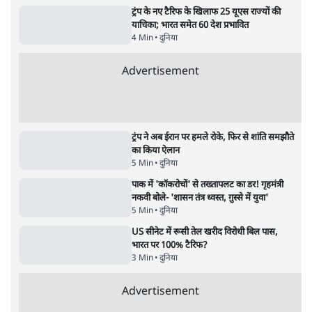
Advertisement
122455
पाठकों की पसन्द
RSS नेता की जंतर मंतर आंदोलन पर टिप्पणी- सीधे
फायरिंग कराता, महिलाओं का रेप करवाता
4 Min
•
देश
शिक्षा संस्थान ‘विद्यार्थी’ नहीं, ‘अनुयायी’ तैयार कर
रहे, राहुल गांधी के बयान से छिड़ी नई बहस
6 Min
•
वक़्त-बेवक़्त
इंस्टाग्राम पर आरक्षण हटाओ आंदोलन का शिगूफा,
क्या Gen Z एकता तोड़ने की मुहिम?
7 Min
•
देश