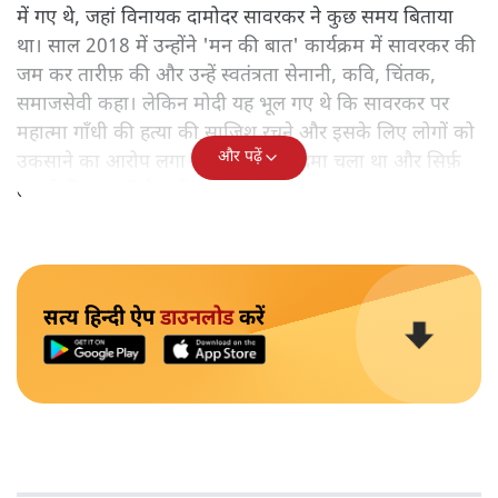
में गए थे, जहां विनायक दामोदर सावरकर ने कुछ समय बिताया
था। साल 2018 में उन्होंने 'मन की बात' कार्यक्रम में सावरकर की
जम कर तारीफ़ की और उन्हें स्वतंत्रता सेनानी, कवि, चिंतक,
समाजसेवी कहा। लेकिन मोदी यह भूल गए थे कि सावरकर पर
महात्मा गाँधी की हत्या की साजिश रचने और इसके लिए लोगों को
और पढ़ें
उकसाने का आरोप लगा था, उन पर मुक़दमा चला था और सिर्फ़
तकनीकी कारणों से उन्हें सज़ा नहीं हुई थी।
सत्य हिन्दी ऐप
डाउनलोड
करें