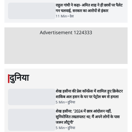
जंतर-मंतर प्रोटेस्ट- 'ताकतवर सरकार के नाम पर
आक्रामकता न दिखाए पुलिस, जेन जी को सुने': SC
5 Min
•
देश
•
नेशनल ब्यूरो
जंतर मंतर प्रोटेस्ट: 'युवाओं को प्रताड़ित किया जा रहा
है, पर मोदी-शाह में बोलने की हिम्मत नहीं'- राहुल
7 Min
•
देश
•
नेशनल ब्यूरो
पेंटर प्रशांत की दर्दनाक दास्तान- जंतर मंतर पर पैलेट
गन से 5 नहीं, 6 लोग घायल हुए
6 Min
•
देश
•
नेशनल ब्यूरो
क्या 95 साल पुराने भारतीय सांख्यिकी संस्थान की
स्वायत्तता पर भी अब मंडरा रहा ख़तरा?
8 Min
•
विश्लेषण
•
सत्य ब्यूरो
शाह के ख़िलाफ़ संसद में विपक्ष का मार्च, 'गृह मंत्री
मुंह छुपा रहे हैं क्योंकि वो छात्रों के गुनहगार हैं'
5 Min
•
देश
•
नेशनल ब्यूरो