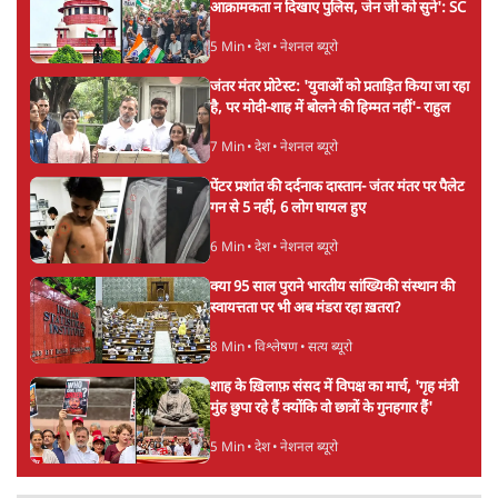
अतीक अहमद के बेटे अबान अहमद की सड़क हादसे
में मौत, जेल में बंद भाई से मिलने जा रहे थे
5 Min
•
उत्तर प्रदेश
उलटबांसीः राष्ट्र के चरित्र की मरम्मत जारी है
11 Min
•
व्यंग्य/उलटबाँसी
'अमित शाह के संसद में आने पर विचार करे सरकार':
राज्यसभा सभापति ने केंद्र से कहा
5 Min
•
देश
Advertisement
कॉकरोच जनता पार्टी ने की देशव्यापी अभियान की
घोषणा- 'क्या बोलती पब्लिक'