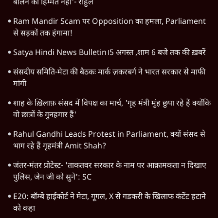
Rahul Gandhi
Viral Video
Amit Shah
Jantar Mantar Protests
Arvind Kejriwal
Narendra Modi
RSS
E20 Petrol Controversy
Mohan Bhagwat
Students Protest
Ashutosh Ki Baat
CJP Delhi Protest