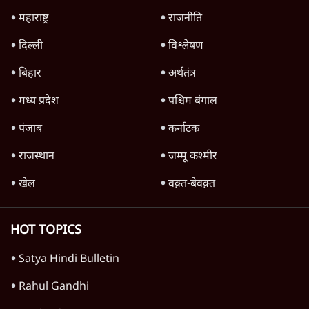
बड़ी साज़िश'- रोहित पवार का आरोप
4 Min
•
महाराष्ट्र
राहुल गांधी ने कहा- अमित शाह ने ही छात्रों पर पैलेट
गन चलवाई, सरकार का आरोपों से इंकार
11 Min
•
देश
Advertisement
1224333
दुनिया
शेख हसीना की प्रेस कॉन्फ्रेंस में शामिल हुए क्रिकेटर
शाकिब अल हसन के घर पर पेट्रोल बम से हमला
5 Min
•
दुनिया
शेख हसीना: '2024 में छात्र आंदोलन नहीं,
सुनियोजित तख्तापलट था; मैं अपने लोगों के पास