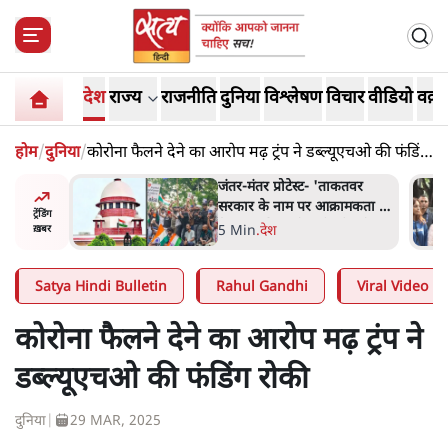
देश
राज्य
राजनीति
दुनिया
विश्लेषण
विचार
वीडियो
वक़्त
होम
/
दुनिया
/
कोरोना फैलने देने का आरोप मढ़ ट्रंप ने डब्ल्यूएचओ की फंडिंग
रोकी
ाकतवर
जंतर मंतर प्रोटेस्ट: 'युवाओं को
रामकता न
प्रताड़ित किया जा रहा है, पर मोदी-
ट्रेंडिंग
ो सुने':
शाह में बोलने की हिम्मत नहीं'-
7 Min
.
देश
ख़बर
राहुल
Satya Hindi Bulletin
Rahul Gandhi
Viral Video
कोरोना फैलने देने का आरोप मढ़ ट्रंप ने
डब्ल्यूएचओ की फंडिंग रोकी
दुनिया
|
29 MAR, 2025