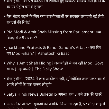
उत्तर प्रदेश
न्यूज़ बुलेटिन
महाराष्ट्र
राजनीति
दिल्ली
विश्लेषण
बिहार
अर्थतंत्र
मध्य प्रदेश
पश्चिम बंगाल
पंजाब
कर्नाटक
राजस्थान
जम्मू कश्मीर
खेल
वक़्त-बेवक़्त
HOT TOPICS
Satya Hindi Bulletin