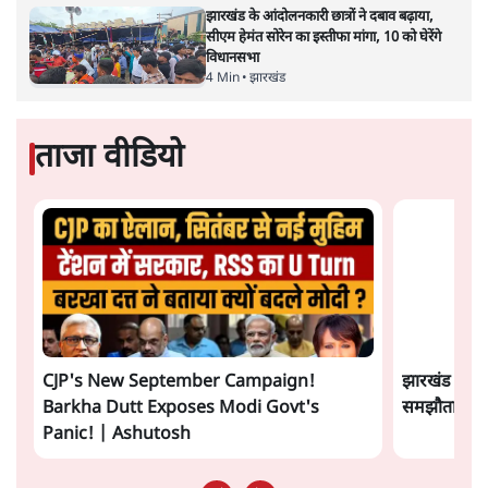
पटबउसी सत्र मंदिर
सत्य हिन्दी ऐप
डाउनलोड
करें
पवन उप्रेती
पवन उप्रेती
की और स्टोरी पढ़ें
अगली खबर लोड हो रही है...