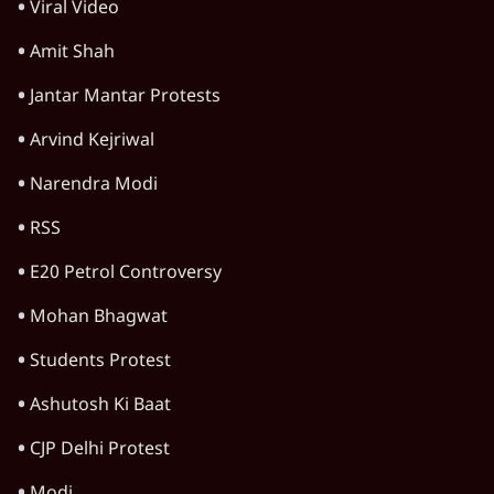
जरूर लौटूंगी'
5 Min
•
दुनिया
ट्रंप के नए टैरिफ के खिलाफ 25 यूएस राज्यों की
याचिका; भारत समेत 60 देश प्रभावित
4 Min
•
दुनिया
Advertisement
ट्रंप ने अब ईरान पर हमले रोके, फिर से शांति समझौते
का किया ऐलान
5 Min
•
दुनिया
पाक में 'कॉकरोचों' से तख्तापलट का डर! गृहमंत्री
नकवी बोले- 'शासन तंत्र ध्वस्त, ग़ुस्से में युवा'
5 Min
•
दुनिया
US सीनेट में रूसी तेल खरीद विरोधी बिल पास,
भारत पर 100% टैरिफ?
3 Min
•
दुनिया