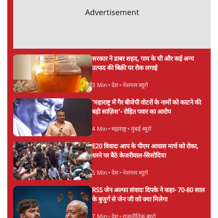
सर्वाधिक पढ़ी गयी खबरें
‘राष्ट्रविरोधी’ नैरेटिव का सच: कॉकरोचों ने बदल दी
सत्ता और संघ की रणनीति
9 Min
•
विश्लेषण
•
आशुतोष
पुलिस पूछताछ के बाद उदयनिधि स्टालिन रिहा; बोले-
'सरकार ने आतंकी जैसा बर्ताव किया'
7 Min
•
तमिलनाडु
•
सत्य ब्यूरो
Advertisement