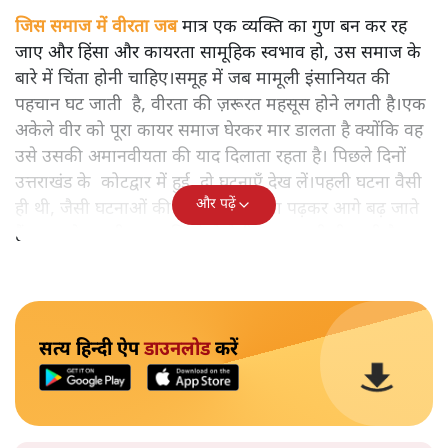
जिस समाज में वीरता जब
मात्र एक व्यक्ति का गुण बन कर रह
जाए और हिंसा और कायरता सामूहिक स्वभाव हो, उस समाज के
बारे में चिंता होनी चाहिए।समूह में जब मामूली इंसानियत की
पहचान घट जाती है, वीरता की ज़रूरत महसूस होने लगती है।एक
अकेले वीर को पूरा कायर समाज घेरकर मार डालता है क्योंकि वह
उसे उसकी अमानवीयता की याद दिलाता रहता है। पिछले दिनों
उत्तराखंड के कोटद्वार में हुई दो घटनाएँ देख लें।पहली घटना वैसी
और पढ़ें
ही थी, जैसी घटनाओं की खबर हम रोज़ाना पढ़कर आगे बढ़ जाते
हैं।भारत के तक़रीबन हर हिस्से से ऐसी खबर आती ही रहती है।
सत्य हिन्दी ऐप
डाउनलोड
करें