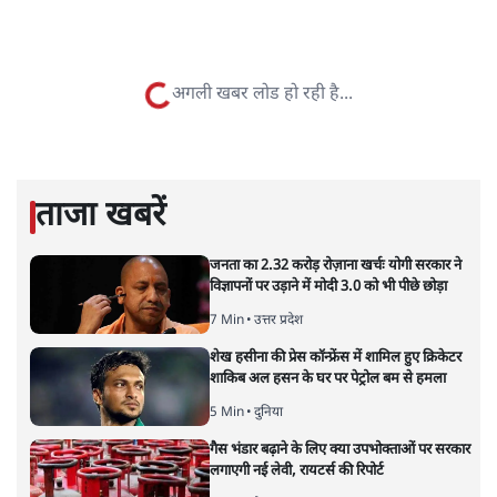
सत्य हिन्दी ऐप
डाउनलोड
करें
अनन्त मित्तल
लेखक वरिष्ठ पत्रकार हैं एवं 'अमेरिकी इतिहास की रूपरेखा' पुस्तक के
अनुवादक हैं।
अनन्त मित्तल
की और स्टोरी पढ़ें
अगली खबर लोड हो रही है...