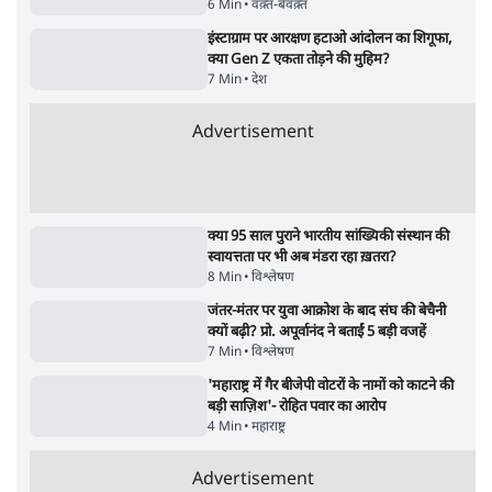
5 Min
•
महाराष्ट्र
•
मुंबई ब्यूरो
Advertisement
122455
पाठकों की पसन्द
RSS नेता की जंतर मंतर आंदोलन पर टिप्पणी- सीधे
फायरिंग कराता, महिलाओं का रेप करवाता
4 Min
•
देश
शिक्षा संस्थान ‘विद्यार्थी’ नहीं, ‘अनुयायी’ तैयार कर
रहे, राहुल गांधी के बयान से छिड़ी नई बहस
6 Min
•
वक़्त-बेवक़्त
इंस्टाग्राम पर आरक्षण हटाओ आंदोलन का शिगूफा,
क्या Gen Z एकता तोड़ने की मुहिम?
7 Min
•
देश