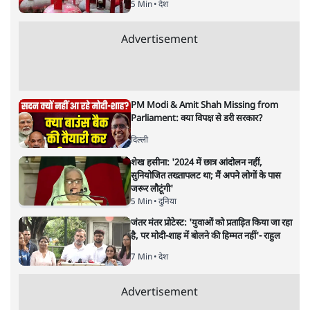
ताजा खबरें
जनता का 2.32 करोड़ रोज़ाना खर्चः योगी सरकार ने
विज्ञापनों पर उड़ाने में मोदी 3.0 को भी पीछे छोड़ा
7 Min
•
उत्तर प्रदेश
शेख हसीना की प्रेस कॉन्फ्रेंस में शामिल हुए क्रिकेटर
शाकिब अल हसन के घर पर पेट्रोल बम से हमला
5 Min
•
दुनिया
गैस भंडार बढ़ाने के लिए क्या उपभोक्ताओं पर सरकार
लगाएगी नई लेवी, रायटर्स की रिपोर्ट
5 Min
•
देश
Advertisement