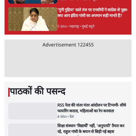
सरकार ने डाबर शहद, गाय के घी और कई अन्य
उत्पाद की बिक्री पर रोक लगाई
3 Min
•
देश
•
नेशनल ब्यूरो
'महाराष्ट्र में गैर बीजेपी वोटरों के नामों को काटने की
बड़ी साज़िश'- रोहित पवार का आरोप
4 Min
•
महाराष्ट्र
•
मुंबई ब्यूरो
E20 विवादः आप के पीएम आवास मार्च को रोका,
धरने पर बैठे केजरीवाल-सिसोदिया
5 Min
•
देश
•
नेशनल ब्यूरो
RSS जेन अल्फा संवादः दिपके ने कहा- 70-80 साल
के बुजुर्ग से जेन जी को क्या मिलेगा
7 Min
•
देश
•
राजनीतिक ब्यूरो
'गूंगी गुड़िया' वाले तंज पर एनसीपी ने कांग्रेस से पूछा-
क्या आप इंदिरा गांधी का अपमान सही मानते हैं?