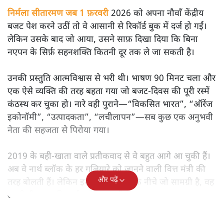
निर्मला सीतारमण जब 1 फ़रवरी
2026 को अपना नौवाँ केंद्रीय
बजट पेश करने उठीं तो वे आसानी से रिकॉर्ड बुक में दर्ज हो गईं।
लेकिन उसके बाद जो आया, उसने साफ़ दिखा दिया कि बिना
नएपन के सिर्फ़ सहनशक्ति कितनी दूर तक ले जा सकती है।
उनकी प्रस्तुति आत्मविश्वास से भरी थी। भाषण 90 मिनट चला और
एक ऐसे व्यक्ति की तरह बहता गया जो बजट‑दिवस की पूरी रस्में
कंठस्थ कर चुका हो। नारे वही पुराने—“विकसित भारत”, “ऑरेंज
इकोनॉमी”, “उत्पादकता”, “लचीलापन”—सब कुछ एक अनुभवी
नेता की सहजता से पिरोया गया।
2019 के बही‑खाता वाले प्रतीकवाद से वे बहुत आगे आ चुकी हैं।
अब वे नार्थ ब्लॉक के हर गलियारे को जानने वाली वित्त मंत्री की
और पढ़ें
तरह बोलती हैं। लेकिन इस आत्मविश्वास के नीचे जो सामग्री है, वह
उतनी ही अनुमानित और दोहराव भरी।