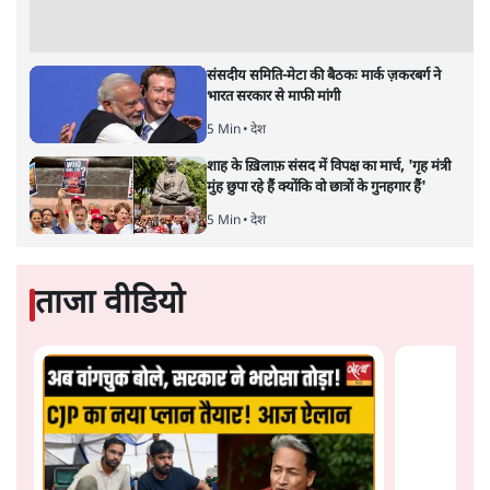
PM Modi & Amit Shah Missing from
Parliament: क्या विपक्ष से डरी सरकार?
दिल्ली
शेख हसीना: '2024 में छात्र आंदोलन नहीं,
सुनियोजित तख्तापलट था; मैं अपने लोगों के पास
जरूर लौटूंगी'
5 Min
•
दुनिया
जंतर मंतर प्रोटेस्ट: 'युवाओं को प्रताड़ित किया जा रहा
है, पर मोदी-शाह में बोलने की हिम्मत नहीं'- राहुल
7 Min
•
देश
Advertisement
संसदीय समिति-मेटा की बैठकः मार्क ज़करबर्ग ने