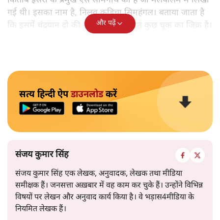
किताब इसरो के प्रमुख एस सोमनाथ की है जो मलयालम में लिखी
गई थी। इसका नाम है, निलवु कुडिचा सिमहंगल। बताया जाता है
और पढ़ें
कि इसमें चंद्रयान दो की नाकामी से संबंधित कुछ चूक का जिक्र है।
सत्य हिन्दी ऐप
डाउनलोड
करें
संजय कुमार सिंह
संजय कुमार सिंह एक लेखक, अनुवादक, लेखक तथा मीडिया
समीक्षक हैं। जनसत्ता अख़बार में वह काम कर चुके हैं। उन्होंने विभिन्न
विषयों पर लेखन और अनुवाद कार्य किया है। वे भड़ास4मीडिया के
नियमित लेखक हैं।