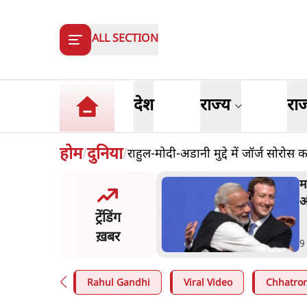
ALL SECTION
देश
राज्य
रा
होम
दुनिया
राहुल-मोदी-अडानी मुद्दे में जॉर्ज सोरोस क
/
/
और मोदी ‘गॉडफादर’ भागवत
म
en Z पर सलाह मानेंः अभिजीत
अ
ट्रेंडिंग
े
ख़बर
n
.
देश
9
Rahul Gandhi
Viral Video
Chhatron