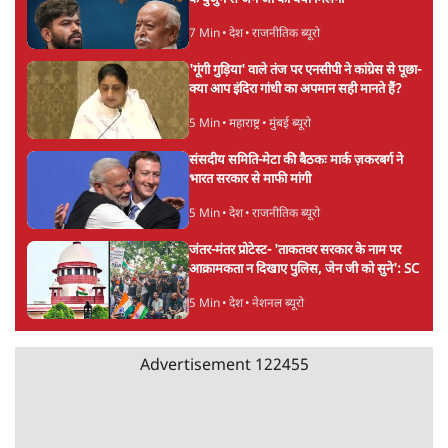
7 Min
•
देश
•
राजनीतिक ब्यूरो
'गूंगी गुड़िया' वाले तंज पर एनसीपी ने कांग्रेस से पूछा-
क्या आप इंदिरा गांधी का अपमान सही मानते हैं?
5 Min
•
महाराष्ट्र
•
मुंबई ब्यूरो
संसदीय समिति-मेटा की बैठकः मार्क ज़करबर्ग ने
भारत सरकार से माफी मांगी
5 Min
•
देश
•
राजनीतिक ब्यूरो
जंतर-मंतर प्रोटेस्ट- 'ताकतवर सरकार के नाम पर
आक्रामकता न दिखाए पुलिस, जेन जी को सुने': SC
5 Min
•
देश
•
नेशनल ब्यूरो
Advertisement
122455