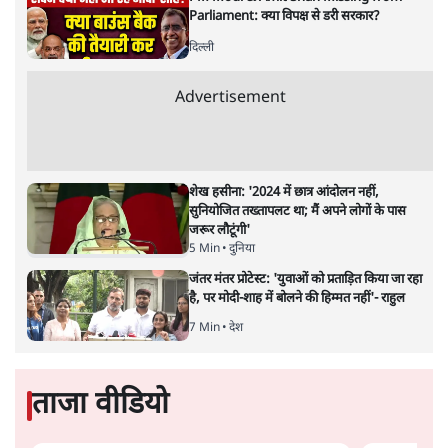
Parliament: क्या विपक्ष से डरी सरकार?
दिल्ली
Advertisement
शेख हसीना: '2024 में छात्र आंदोलन नहीं,
सुनियोजित तख्तापलट था; मैं अपने लोगों के पास
जरूर लौटूंगी'
5 Min
•
दुनिया
जंतर मंतर प्रोटेस्ट: 'युवाओं को प्रताड़ित किया जा रहा
है, पर मोदी-शाह में बोलने की हिम्मत नहीं'- राहुल
7 Min
•
देश
ताजा वीडियो