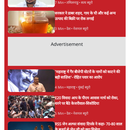
7 Min
•
तमिलनाडु
•
सत्य ब्यूरो
सरकार ने डाबर शहद, गाय के घी और कई अन्य
उत्पाद की बिक्री पर रोक लगाई
3 Min
•
देश
•
नेशनल ब्यूरो
Advertisement
'महाराष्ट्र में गैर बीजेपी वोटरों के नामों को काटने की
बड़ी साज़िश'- रोहित पवार का आरोप
4 Min
•
महाराष्ट्र
•
मुंबई ब्यूरो
E20 विवादः आप के पीएम आवास मार्च को रोका,
धरने पर बैठे केजरीवाल-सिसोदिया
5 Min
•
देश
•
नेशनल ब्यूरो
RSS जेन अल्फा संवादः दिपके ने कहा- 70-80 साल
के बुजुर्ग से जेन जी को क्या मिलेगा