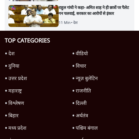
राहुल गांधी ने कहा- अमित शाह ने ही छात्रों पर पैलेट
गन चलवाई, सरकार का आरोपों से इंकार
11 Min
•
देश
TOP CATEGORIES
देश
वीडियो
दुनिया
विचार
उत्तर प्रदेश
न्यूज़ बुलेटिन
महाराष्ट्र
राजनीति
विश्लेषण
दिल्ली
बिहार
अर्थतंत्र
मध्य प्रदेश
पश्चिम बंगाल