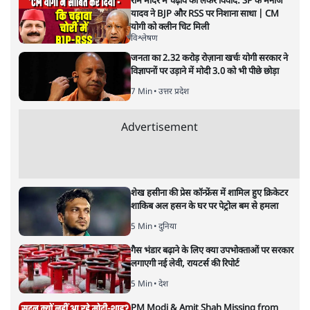
राम मंदिर में चढ़ावे को लेकर विवाद: SP के मनोज
यादव ने BJP और RSS पर निशाना साधा | CM
योगी को क्लीन चिट मिली
विश्लेषण
जनता का 2.32 करोड़ रोज़ाना खर्चः योगी सरकार ने
विज्ञापनों पर उड़ाने में मोदी 3.0 को भी पीछे छोड़ा
7 Min
•
उत्तर प्रदेश
Advertisement
शेख हसीना की प्रेस कॉन्फ्रेंस में शामिल हुए क्रिकेटर
शाकिब अल हसन के घर पर पेट्रोल बम से हमला
5 Min
•
दुनिया
गैस भंडार बढ़ाने के लिए क्या उपभोक्ताओं पर सरकार
लगाएगी नई लेवी, रायटर्स की रिपोर्ट
5 Min
•
देश
PM Modi & Amit Shah Missing from