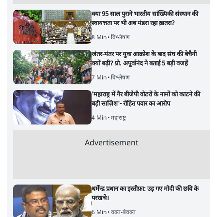
क्या 95 साल पुराने भारतीय सांख्यिकी संस्थान की
स्वायत्तता पर भी अब मंडरा रहा ख़तरा?
8 Min
•
विश्लेषण
जंतर-मंतर पर युवा आक्रोश के बाद संघ की बेचैनी
क्यों बढ़ी? प्रो. अपूर्वानंद ने बताईं 5 बड़ी वजहें
7 Min
•
विश्लेषण
'महाराष्ट्र में गैर बीजेपी वोटरों के नामों को काटने की
बड़ी साज़िश'- रोहित पवार का आरोप
4 Min
•
महाराष्ट्र
Advertisement
धर्मेन्द्र प्रधान का इस्तीफ़ा: उड़ गए मोदी की छवि के
परखचे।
6 Min
•
वक़्त-बेवक़्त