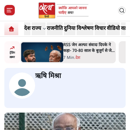
देश
राज्य
राजनीति
दुनिया
विश्लेषण
विचार
वीडियो
वक़्त
RSS जेन अल्फा संवादः दिपके ने
'
कहा- 70-80 साल के बुजुर्ग से जेन
न
ट्रेंडिंग
जी को क्या मिलेगा
ग
7 Min
.
देश
ख़बर
ऋषि मिश्रा