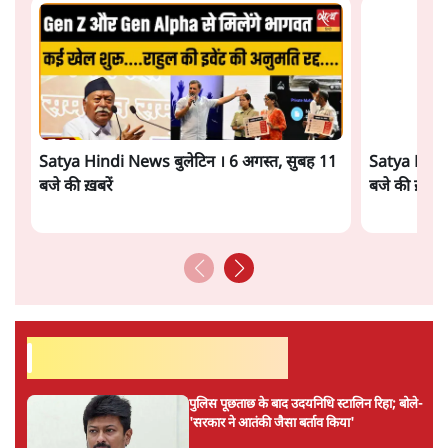
Satya Hindi News बुलेटिन । 6 अगस्त, सुबह 11
Satya Hindi
बजे की ख़बरें
बजे की ख़बरें
सर्वाधिक पढ़ी गयी खबरें
पुलिस पूछताछ के बाद उदयनिधि स्टालिन रिहा; बोले-
'सरकार ने आतंकी जैसा बर्ताव किया'