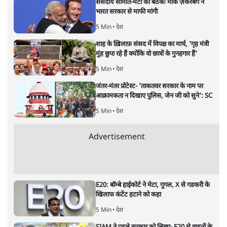
संसदीय समिति-मेटा की बैठकः मार्क ज़करबर्ग ने
भारत सरकार से माफी मांगी
5 Min
•
देश
शाह के ख़िलाफ़ संसद में विपक्ष का मार्च, 'गृह मंत्री
मुंह छुपा रहे हैं क्योंकि वो छात्रों के गुनहगार हैं'
5 Min
•
देश
जंतर-मंतर प्रोटेस्ट- 'ताकतवर सरकार के नाम पर
आक्रामकता न दिखाए पुलिस, जेन जी को सुने': SC
5 Min
•
देश
Advertisement
E20: बॉम्बे हाईकोर्ट ने मेटा, गूगल, X से गडकरी के
खिलाफ कंटेंट हटाने को कहा
5 Min
•
देश