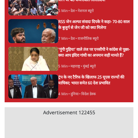
धरने पर बैठे केजरीवाल-सिसोदिया
5 Min
•
देश
•
नेशनल ब्यूरो
RSS जेन अल्फा संवादः दिपके ने कहा- 70-80 साल
के बुजुर्ग से जेन जी को क्या मिलेगा
7 Min
•
देश
•
राजनीतिक ब्यूरो
'गूंगी गुड़िया' वाले तंज पर एनसीपी ने कांग्रेस से पूछा-
क्या आप इंदिरा गांधी का अपमान सही मानते हैं?
5 Min
•
महाराष्ट्र
•
मुंबई ब्यूरो
ट्रंप के नए टैरिफ के खिलाफ 25 यूएस राज्यों की
याचिका; भारत समेत 60 देश प्रभावित
4 Min
•
दुनिया
•
विदेश डेस्क
Advertisement
122455