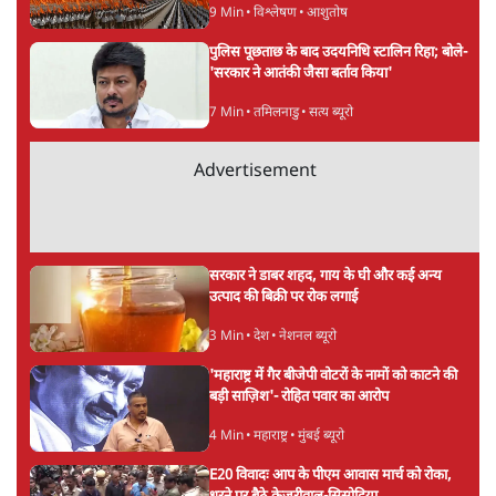
9 Min
•
विश्लेषण
•
आशुतोष
पुलिस पूछताछ के बाद उदयनिधि स्टालिन रिहा; बोले-
'सरकार ने आतंकी जैसा बर्ताव किया'
7 Min
•
तमिलनाडु
•
सत्य ब्यूरो
Advertisement
सरकार ने डाबर शहद, गाय के घी और कई अन्य
उत्पाद की बिक्री पर रोक लगाई
3 Min
•
देश
•
नेशनल ब्यूरो
'महाराष्ट्र में गैर बीजेपी वोटरों के नामों को काटने की
बड़ी साज़िश'- रोहित पवार का आरोप
4 Min
•
महाराष्ट्र
•
मुंबई ब्यूरो
E20 विवादः आप के पीएम आवास मार्च को रोका,