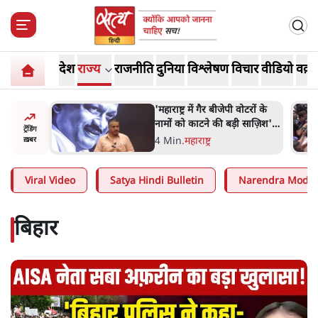
देश
राज्य
राजनीति
दुनिया
विश्लेषण
विचार
वीडियो
वक़्त
वोटरों के
E20 विवादः आप के पीएम आवास
 साज़िश'-
मार्च को रोका, धरने पर बैठे
ट्रेंडिंग
केजरीवाल-सिसोदिया
5 Min
.
देश
ख़बर
Viral Video
Satya Hindi Bulletin
Narendra Modi
बिहार