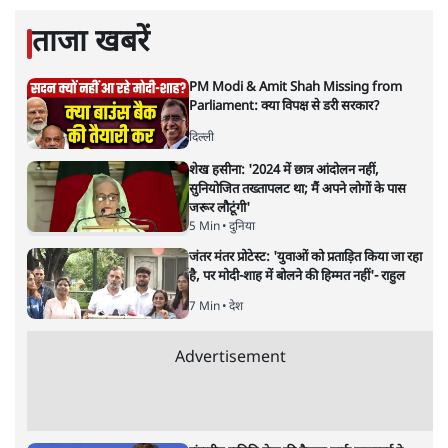
ताजा खबरें
PM Modi & Amit Shah Missing from
Parliament: क्या विपक्ष से डरी सरकार?
दिल्ली
शेख हसीना: '2024 में छात्र आंदोलन नहीं,
सुनियोजित तख्तापलट था; मैं अपने लोगों के पास
जरूर लौटूंगी'
5 Min
•
दुनिया
जंतर मंतर प्रोटेस्ट: 'युवाओं को प्रताड़ित किया जा रहा
है, पर मोदी-शाह में बोलने की हिम्मत नहीं'- राहुल
7 Min
•
देश
Advertisement