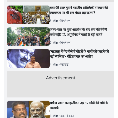
क्या 95 साल पुराने भारतीय सांख्यिकी संस्थान की
स्वायत्तता पर भी अब मंडरा रहा ख़तरा?
8 Min
•
विश्लेषण
जंतर-मंतर पर युवा आक्रोश के बाद संघ की बेचैनी
क्यों बढ़ी? प्रो. अपूर्वानंद ने बताईं 5 बड़ी वजहें
7 Min
•
विश्लेषण
'महाराष्ट्र में गैर बीजेपी वोटरों के नामों को काटने की
बड़ी साज़िश'- रोहित पवार का आरोप
4 Min
•
महाराष्ट्र
Advertisement
धर्मेन्द्र प्रधान का इस्तीफ़ा: उड़ गए मोदी की छवि के
परखचे।
6 Min
•
वक़्त-बेवक़्त