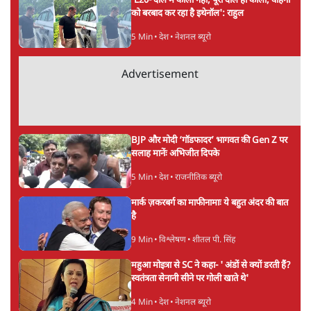
ताजा खबरें
राहुल गांधी ने प्रयागराज में जेन ज़ी को झकझोरा- 3D
संदेश- दर्द, डेटा, दौलत
6 Min
•
देश
"40 करोड़ युवाओं की ताकत!" Prayagraj में
Rahul Gandhi ने क्यों कही दर्द, डाटा, दौलत की
बात?
1 Min
•
उत्तर प्रदेश
'Chhatron Ki Goonj' Political War! Ajay
Rai, Tarun Chugh & Shatrughan on
Rahul Gandhi
1 Min
•
उत्तर प्रदेश
Advertisement