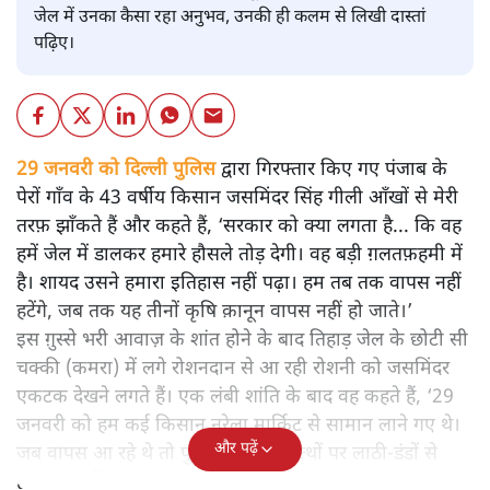
जेल में उनका कैसा रहा अनुभव, उनकी ही कलम से लिखी दास्तां
पढ़िए।
29 जनवरी को दिल्ली पुलिस द्वारा गिरफ्तार किए गए पंजाब के
पेरों गाँव के 43 वर्षीय किसान जसमिंदर सिंह गीली आँखों से मेरी
तरफ़ झाँकते हैं और कहते हैं, ‘सरकार को क्या लगता है... कि वह
हमें जेल में डालकर हमारे हौसले तोड़ देगी। वह बड़ी ग़लतफ़हमी में
है। शायद उसने हमारा इतिहास नहीं पढ़ा। हम तब तक वापस नहीं
हटेंगे, जब तक यह तीनों कृषि क़ानून वापस नहीं हो जाते।’
इस ग़ुस्से भरी आवाज़ के शांत होने के बाद तिहाड़ जेल के छोटी सी
चक्की (कमरा) में लगे रोशनदान से आ रही रोशनी को जसमिंदर
एकटक देखने लगते हैं। एक लंबी शांति के बाद वह कहते हैं, ‘29
जनवरी को हम कई किसान नरेला मार्किट से सामान लाने गए थे।
और पढ़ें
जब वापस आ रहे थे तो पुलिस ने हम निहत्थों पर लाठी-डंडों से
हमला कर दिया।’