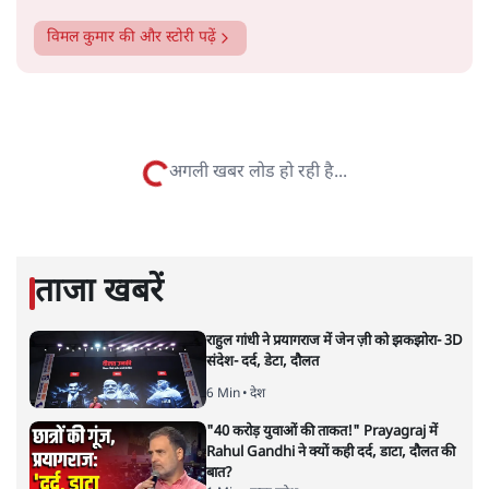
सत्य हिन्दी ऐप
डाउनलोड
करें
विमल कुमार
विमल कुमार
की और स्टोरी पढ़ें