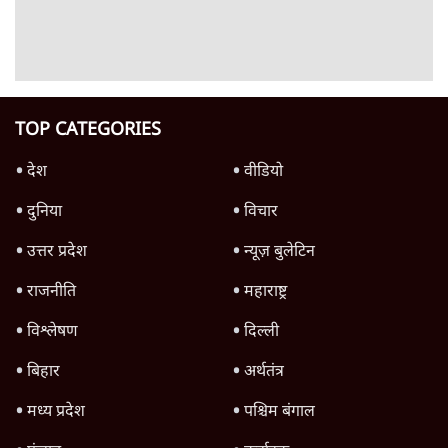
Advertisement
122455
पाठकों की पसन्द
जनता का 2.32 करोड़ रोज़ाना खर्चः योगी सरकार ने
विज्ञापनों पर उड़ाने में मोदी 3.0 को भी पीछे छोड़ा
7 Min
•
उत्तर प्रदेश
शिक्षा संस्थान ‘विद्यार्थी’ नहीं, ‘अनुयायी’ तैयार कर
रहे, राहुल गांधी के बयान से छिड़ी नई बहस
6 Min
•
वक़्त-बेवक़्त
क्या 95 साल पुराने भारतीय सांख्यिकी संस्थान की
स्वायत्तता पर भी अब मंडरा रहा ख़तरा?
8 Min
•
विश्लेषण
Advertisement