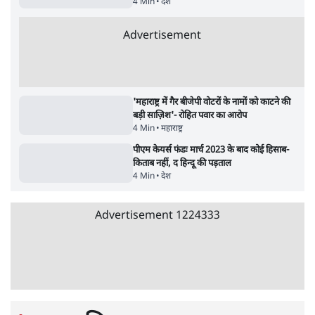
सर्वाधिक पढ़ी गयी खबरें
UPI पर प्रस्तावित शुल्क के पीछे ट्रंप का दबाव?
वीजा-मास्टरकार्ड को फायदा पहुँचाने की चर्चा
6 Min
•
विश्लेषण
•
नेशनल ब्यूरो
'E20- दाल में काला नहीं, पूरी दाल ही काली; वाहनों
को बरबाद कर रहा है इथेनॉल': राहुल
5 Min
•
देश
•
नेशनल ब्यूरो
Advertisement
BJP और मोदी ‘गॉडफादर’ भागवत की Gen Z पर
सलाह मानेंः अभिजीत दिपके