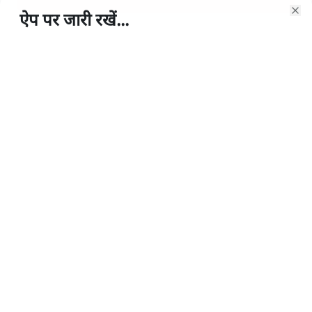
किताब नहीं, द हिन्दू की पड़ताल
4 Min
•
देश
Advertisement
1224333
एक्सक्लूसिव
जलियांवाला बाग़: सरकारी बस्तों में बंद दस्तावेजों ने
खोले कई राज
एक्सक्लूसिव
कांग्रेस में हैं तीन हाईकमान, गांधी परिवार ही चला
सकता है पार्टी: नटवर सिंह
एक्सक्लूसिव
ट्रांसफर केस: 'टॉप सीक्रेट' दस्तावेज में उद्धव, पवार
के नाम
एक्सक्लूसिव