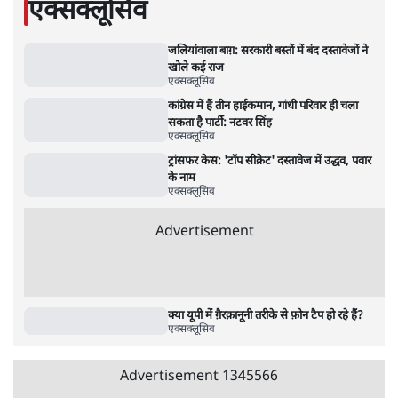
5 Min
•
देश
•
राजनीतिक ब्यूरो
मार्क ज़करबर्ग का माफीनामाः ये बहुत अंदर की बात
है
9 Min
•
विश्लेषण
•
शीतल पी. सिंह
महुआ मोइत्रा से SC ने कहा- ' अंडों से क्यों डरती हैं?
स्वतंत्रता सेनानी सीने पर गोली खाते थे'
4 Min
•
देश
•
नेशनल ब्यूरो
Abhijeet Dipke Press Conference: CJP
का 'Kya Bolti Public' अभियान, चुनाव नहीं
लड़ेगी CJP!
दिल्ली
•
सत्य ब्यूरो
झारखंड में छात्र नेताओं और सरकार की बातचीत
बेनतीजा, आंदोलन जारी
5 Min
•
देश
•
सत्य ब्यूरो