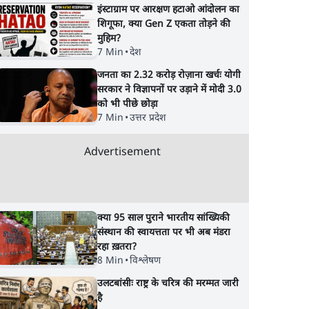
इंस्टाग्राम पर आरक्षण हटाओ आंदोलन का
शिगूफा, क्या Gen Z एकता तोड़ने की
मुहिम?
7 Min
•
देश
जनता का 2.32 करोड़ रोज़ाना खर्चः योगी
सरकार ने विज्ञापनों पर उड़ाने में मोदी 3.0
को भी पीछे छोड़ा
7 Min
•
उत्तर प्रदेश
Advertisement
क्या 95 साल पुराने भारतीय सांख्यिकी
संस्थान की स्वायत्तता पर भी अब मंडरा
रहा ख़तरा?
8 Min
•
विश्लेषण
उलटबांसीः राष्ट्र के चरित्र की मरम्मत जारी
है