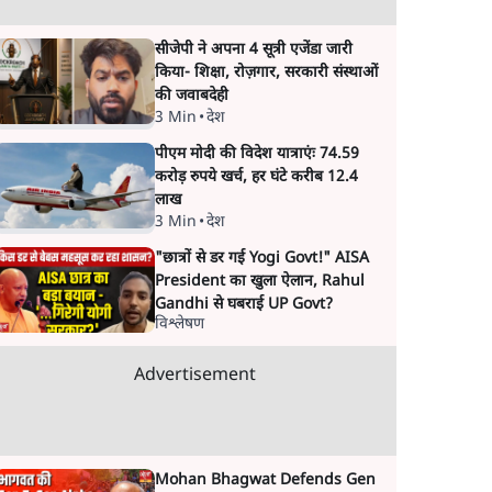
सीजेपी ने अपना 4 सूत्री एजेंडा जारी
किया- शिक्षा, रोज़गार, सरकारी संस्थाओं
की जवाबदेही
3 Min
•
देश
पीएम मोदी की विदेश यात्राएंः 74.59
करोड़ रुपये खर्च, हर घंटे करीब 12.4
लाख
3 Min
•
देश
"छात्रों से डर गई Yogi Govt!" AISA
President का खुला ऐलान, Rahul
Gandhi से घबराई UP Govt?
विश्लेषण
Advertisement
Mohan Bhagwat Defends Gen