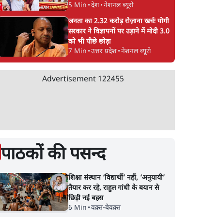
5 Min
•
देश
•
नेशनल ब्यूरो
जनता का 2.32 करोड़ रोज़ाना खर्चः योगी
सरकार ने विज्ञापनों पर उड़ाने में मोदी 3.0
को भी पीछे छोड़ा
7 Min
•
उत्तर प्रदेश
•
नेशनल ब्यूरो
Advertisement
122455
पाठकों की पसन्द
शिक्षा संस्थान ‘विद्यार्थी’ नहीं, ‘अनुयायी’
तैयार कर रहे, राहुल गांधी के बयान से
छिड़ी नई बहस
6 Min
•
वक़्त-बेवक़्त