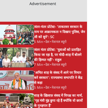
Advertisement
जंतर-मंतर प्रोटेस्ट- 'ताकतवर सरकार के
नाम पर आक्रामकता न दिखाए पुलिस, जेन
जी को सुने': SC
5 Min
•
देश
•
नेशनल ब्यूरो
जंतर मंतर प्रोटेस्ट: 'युवाओं को प्रताड़ित
किया जा रहा है, पर मोदी-शाह में बोलने
की हिम्मत नहीं'- राहुल
7 Min
•
देश
•
नेशनल ब्यूरो
'अमित शाह के संसद में आने पर विचार
करे सरकार': राज्यसभा सभापति ने केंद्र
से कहा
5 Min
•
देश
•
नेशनल ब्यूरो
शाह के ख़िलाफ़ संसद में विपक्ष का मार्च,
'गृह मंत्री मुंह छुपा रहे हैं क्योंकि वो छात्रों
के गुनहगार हैं'