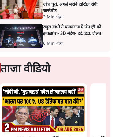
जांच पूरी, अगले महीने दाखिल होगी
चार्जशीट
3 Min
•
देश
राहुल गांधी ने प्रयागराज में जेन ज़ी को
झकझोरा- 3D संदेश- दर्द, डेटा, दौलत
6 Min
•
देश
ताजा वीडियो