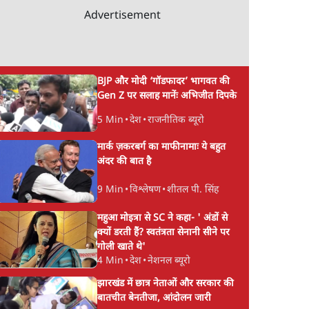
Advertisement
BJP और मोदी ‘गॉडफादर’ भागवत की
Gen Z पर सलाह मानेंः अभिजीत दिपके
5 Min
•
देश
•
राजनीतिक ब्यूरो
मार्क ज़करबर्ग का माफीनामाः ये बहुत
अंदर की बात है
9 Min
•
विश्लेषण
•
शीतल पी. सिंह
महुआ मोइत्रा से SC ने कहा- ' अंडों से
क्यों डरती हैं? स्वतंत्रता सेनानी सीने पर
गोली खाते थे'
4 Min
•
देश
•
नेशनल ब्यूरो
झारखंड में छात्र नेताओं और सरकार की
बातचीत बेनतीजा, आंदोलन जारी