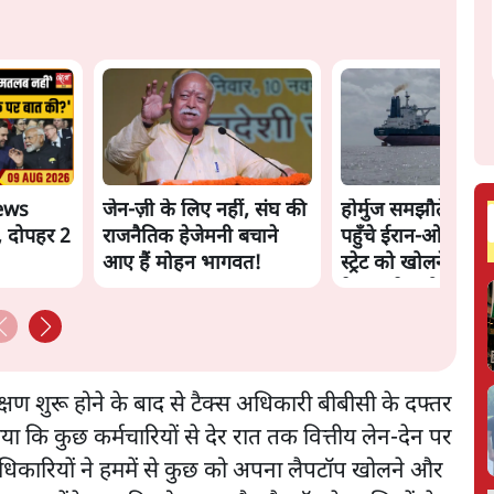
ews
जेन-ज़ी के लिए नहीं, संघ की
होर्मुज समझौते के क
, दोपहर 2
राजनैतिक हेजेमनी बचाने
पहुँचे ईरान-ओमान, ल
आए हैं मोहन भागवत!
स्ट्रेट को खोलने के ल
तेहरान ने रखी कड़ी शर्त
षण शुरू होने के बाद से टैक्स अधिकारी बीबीसी के दफ्तर
 बताया कि कुछ कर्मचारियों से देर रात तक वित्तीय लेन-देन पर
अधिकारियों ने हममें से कुछ को अपना लैपटॉप खोलने और