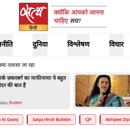
जनीति
दुनिया
विश्लेषण
विचार
 क्या तलाशा जा रहा
हुआ मोइत्रा से SC ने कहा- ' अंडों से
्यों डरती हैं? स्वतंत्रता सेनानी सीने पर
ोली खाते थे'
 Min
.
देश
 Ki Goonj
Satya Hindi Bulletin
CJP
Abhijeet Dip