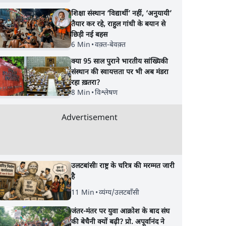
टेलीग्राम की तरफ मुड़े
आंदोलन जारी
शिक्षा संस्थान ‘विद्यार्थी’ नहीं, ‘अनुयायी’
तैयार कर रहे, राहुल गांधी के बयान से
छिड़ी नई बहस
6 Min
•
वक़्त-बेवक़्त
क्या 95 साल पुराने भारतीय सांख्यिकी
संस्थान की स्वायत्तता पर भी अब मंडरा
रहा ख़तरा?
8 Min
•
विश्लेषण
Advertisement
उलटबांसीः राष्ट्र के चरित्र की मरम्मत जारी
है
11 Min
•
व्यंग्य/उलटबाँसी
जंतर-मंतर पर युवा आक्रोश के बाद संघ
की बेचैनी क्यों बढ़ी? प्रो. अपूर्वानंद ने