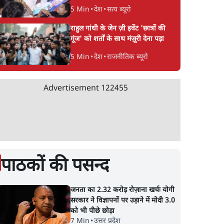
5 Min
•
देश
•
सत्य ब्यूरो
राहुल गांधी के जेन ज़ी इवेंट 'छात्रों की
गूंज' को शर्तों के साथ मंज़ूरी देना पड़ा
5 Min
•
देश
•
राजनीतिक ब्यूरो
Advertisement
122455
पाठकों की पसन्द
जनता का 2.32 करोड़ रोज़ाना खर्चः योगी
 किरण
भारत में मेटा की 'अवैध
झारखंड में छात्र नेताओ
सरकार ने विज्ञापनों पर उड़ाने में मोदी 3.0
को भी पीछे छोड़ा
 में
सेंसरशिप' बढ़ी, एक्टिविस्ट
सरकार की बातचीत बेन
7 Min
•
उत्तर प्रदेश