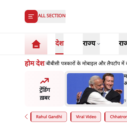
ALL SECTION
देश
राज्य
रा
होम
देश
बीबीसी पत्रकारों के मोबाइल और लैपटॉप में
/
/
 ज़करबर्ग का माफीनामाः ये बहुत
म
की बात है
क
ट्रेंडिंग
ग
ख़बर
n
.
विश्लेषण
4
Rahul Gandhi
Viral Video
Chhatron