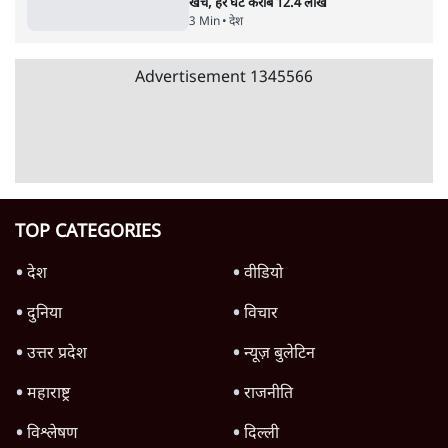
विज्ञापनों पर उड़ाने में मोदी 3.0 को भी पीछे छोड़ा
7 Min
•
उत्तर प्रदेश
शिक्षा संस्थान ‘विद्यार्थी’ नहीं, ‘अनुयायी’ तैयार कर
रहे, राहुल गांधी के बयान से छिड़ी नई बहस
6 Min
•
वक़्त-बेवक़्त
क्या 95 साल पुराने भारतीय सांख्यिकी संस्थान की
स्वायत्तता पर भी अब मंडरा रहा ख़तरा?
8 Min
•
विश्लेषण
Advertisement
उलटबांसीः राष्ट्र के चरित्र की मरम्मत जारी है
11 Min
•
व्यंग्य/उलटबाँसी
जंतर-मंतर पर युवा आक्रोश के बाद संघ की बेचैनी
क्यों बढ़ी? प्रो. अपूर्वानंद ने बताईं 5 बड़ी वजहें
7 Min
•
विश्लेषण
मैं अपने सारे सर्टिफिकेट दिखाने को तैयार, मोदी जी
भी अपनी डिग्री दिखाएंः दिपके