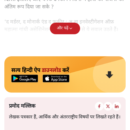
अंतिम रूप दिया जा सके ?
'द मर्डरर, द मोनार्क एंड द फ़कीर : अ न्यू इनवेस्टीगेशन ऑफ़
और पढ़ें
महात्मा गांधी असेशिनेशन' नामक किताब से ये सवाल उठते हैं।
सत्य हिन्दी ऐप
डाउनलोड
करें
प्रमोद मल्लिक
लेखक पत्रकार हैं, आर्थिक और अंतरराष्ट्रीय विषयों पर लिखते रहते हैं।