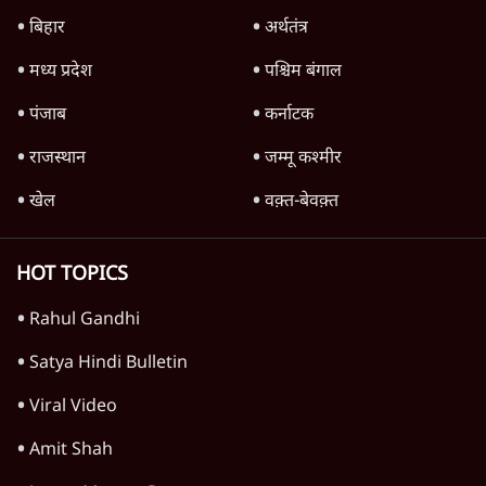
4 Min
•
देश
Advertisement
'महाराष्ट्र में गैर बीजेपी वोटरों के नामों को काटने की
बड़ी साज़िश'- रोहित पवार का आरोप
4 Min
•
महाराष्ट्र
राहुल गांधी ने कहा- अमित शाह ने ही छात्रों पर पैलेट
गन चलवाई, सरकार का आरोपों से इंकार
11 Min
•
देश
Advertisement
1224333