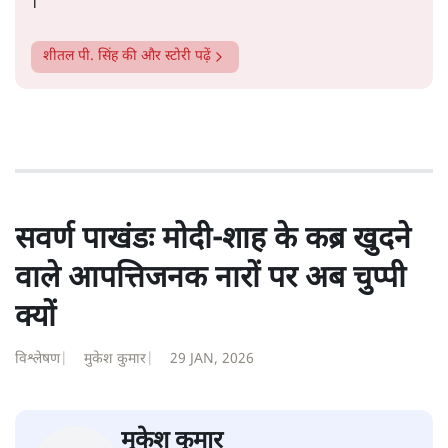
शीतल पी. सिंह
1984 से अमर उजाला, चौथी दुनिया, इंडिया टुडे, समय सूत्रधार,
स्वतंत्र भारत, दैनिक जागरण आदि में 1993 तक लगातार रिपोर्टिंग
की। इसके बाद पारिवारिक व्यवसाय में क़रीब दो दशक गुज़ारने के
बाद पत्रकारिता में पुनर्वापसी को प्रयासरत। बीच में 2010-11 में
'समकाल' पाक्षिक समाचार पत्रिका का क़रीब एक वर्ष प्रकाशन किया
।
शीतल पी. सिंह
की और स्टोरी पढ़ें