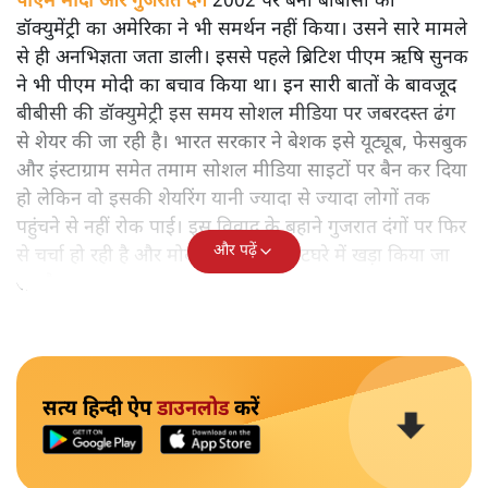
पीएम मोदी और गुजरात दंगे
2002 पर बनी बीबीसी की
डॉक्युमेंट्री का अमेरिका ने भी समर्थन नहीं किया। उसने सारे मामले
से ही अनभिज्ञता जता डाली। इससे पहले ब्रिटिश पीएम ऋषि सुनक
ने भी पीएम मोदी का बचाव किया था। इन सारी बातों के बावजूद
बीबीसी की डॉक्युमेट्री इस समय सोशल मीडिया पर जबरदस्त ढंग
से शेयर की जा रही है। भारत सरकार ने बेशक इसे यूट्यूब, फेसबुक
और इंस्टाग्राम समेत तमाम सोशल मीडिया साइटों पर बैन कर दिया
हो लेकिन वो इसकी शेयरिंग यानी ज्यादा से ज्यादा लोगों तक
पहुंचने से नहीं रोक पाई। इस विवाद के बहाने गुजरात दंगों पर फिर
और पढ़ें
से चर्चा हो रही है और मोदी सरकार को कटघरे में खड़ा किया जा
रहा है।
सत्य हिन्दी ऐप
डाउनलोड
करें