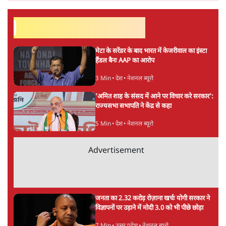
सरल भाषा में जटिल प्रश्नों को खोलने की—उन्हें आज के
हिंदी‑हिंदुस्तानी लेखन में एक विशिष्ट स्थान देती है।
सतीश झा
की और स्टोरी पढ़ें
अगली खबर लोड हो रही है...
ताजा खबरें
'E20- दाल में काला नहीं, पूरी दाल ही काली; वाहनों
को बरबाद कर रहा है इथेनॉल': राहुल
5 Min
•
देश
UPI पर प्रस्तावित शुल्क के पीछे ट्रंप का दबाव?
वीजा-मास्टरकार्ड को फायदा पहुँचाने की चर्चा