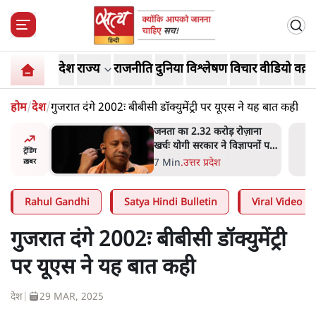
देश
राज्य
राजनीति
दुनिया
विश्लेषण
विचार
वीडियो
वक़्त
होम
/
देश
/
गुजरात दंगे 2002ः बीबीसी डॉक्युमेंट्री पर यूएस ने यह बात कही
ोज़ाना
उलटबांसीः राष्ट्र के चरित्र की मरम्मत
्ञापनों पर
जारी है
ट्रेंडिंग
भी पीछे
11 Min
.
व्यंग्य/उलटबाँसी
ख़बर
Rahul Gandhi
Satya Hindi Bulletin
Viral Video
गुजरात दंगे 2002ः बीबीसी डॉक्युमेंट्री
पर यूएस ने यह बात कही
देश
|
29 MAR, 2025