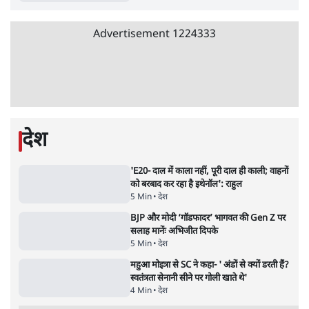
'अमित शाह के संसद में आने पर विचार करे सरकार':
राज्यसभा सभापति ने केंद्र से कहा
5 Min
•
देश
•
नेशनल ब्यूरो
Advertisement
जनता का 2.32 करोड़ रोज़ाना खर्चः योगी सरकार ने
विज्ञापनों पर उड़ाने में मोदी 3.0 को भी पीछे छोड़ा
7 Min
•
उत्तर प्रदेश
•
नेशनल ब्यूरो
उलटबांसीः राष्ट्र के चरित्र की मरम्मत जारी है
11 Min
•
व्यंग्य/उलटबाँसी
•
मुकेश कुमार
भागवत बोले- 'जेन ज़ी पर आँख मूंदकर भरोसा,
आंदोलन देश-विरोधी नहीं'; अतुल लिमये बोले थे-
'एंटी नेशनल'
6 Min
•
देश
•
नेशनल ब्यूरो