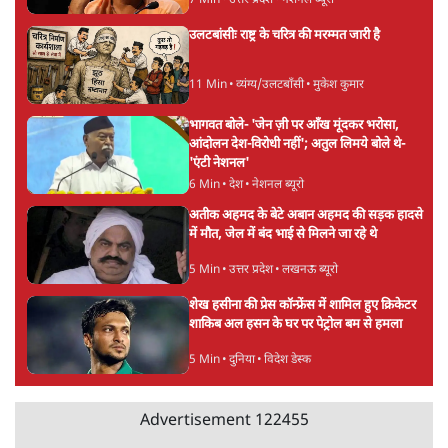
6 Min
•
विश्लेषण
मार्क ज़करबर्ग का माफीनामाः ये बहुत अंदर की बात
है
9 Min
•
विश्लेषण
Advertisement
BJP और मोदी ‘गॉडफादर’ भागवत की Gen Z पर
सलाह मानेंः अभिजीत दिपके
5 Min
•
देश
महुआ मोइत्रा से SC ने कहा- ' अंडों से क्यों डरती हैं?
स्वतंत्रता सेनानी सीने पर गोली खाते थे'
4 Min
•
देश
राहुल गांधी के जेन ज़ी इवेंट 'छात्रों की गूंज' को शर्तों
के साथ मंज़ूरी देना पड़ा