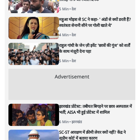
भारत–यूरोप संवाद: दूरदर्शी रणनीति या
हालात से उपजा मोड़?
विश्लेषण
|
सतीश झा
|
29 JAN, 2026
भारत ईयू मुक्त व्यापार समझौताः ईयू अध्यक्ष उर्सुला वॉन डेर लेयेन और
पीएम मोदी
सतीश झा
भारत-यूरोपीय संघ मुक्त व्यापार समझौताः क्या यूरोप की ओर भारत
का झुकाव एक लंबा रणनीतिक नज़रिया है या वैश्विक दबावों और
अमेरिकी अनिश्चितता की वजह से उठाया गया एक कदम है? वरिष्ठ
पत्रकार सतीश झा का आकलनः