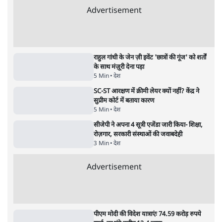
अतीक अहमद के बेटे अबान अहमद की सड़क हादसे
में मौत, जेल में बंद भाई से मिलने जा रहे थे
5 Min
•
उत्तर प्रदेश
•
लखनऊ ब्यूरो
शेख हसीना की प्रेस कॉन्फ्रेंस में शामिल हुए क्रिकेटर
शाकिब अल हसन के घर पर पेट्रोल बम से हमला
5 Min
•
दुनिया
•
विदेश डेस्क
Advertisement
122455
पाठकों की पसन्द
जनता का 2.32 करोड़ रोज़ाना खर्चः योगी सरकार ने