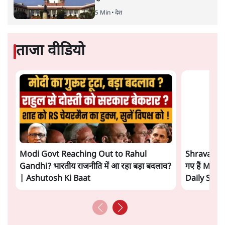
कूटनीति में समय ही सबसे
बड़ा कारक होता है। भारत का यूरोप की
ओर ताज़ा झुकाव—जिसका ठोस रूप हाल ही में संपन्न भारत–
यूरोपीय संघ मुक्त व्यापार समझौते (एफ़टीए) में दिखाई देता है—
किसी दीर्घकालिक रणनीतिक दूरदृष्टि की पराकाष्ठा कम, और
परिस्थितियों के दबाव में लिया गया एक तेज़ निर्णय अधिक लगता
और पढ़ें
है।
सत्य हिन्दी ऐप
डाउनलोड
करें
सतीश झा
सतीश झा समकालीन भारतीय भाषाई लेखन के सबसे सूक्ष्म,
विश्लेषणात्मक और मानवीय स्वरों में से एक हैं। शिक्षा, समाज,
संस्कृति और भाषा पर उनकी दृष्टि गहरी और साफ़ है। उनकी शैली—